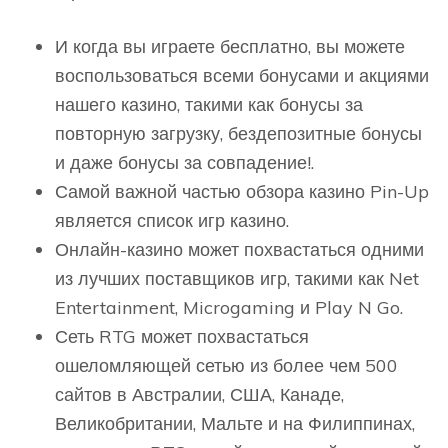
И когда вы играете бесплатно, вы можете
воспользоваться всеми бонусами и акциями
нашего казино, такими как бонусы за
повторную загрузку, бездепозитные бонусы
и даже бонусы за совпадение!.
Самой важной частью обзора казино Pin-Up
является список игр казино.
Онлайн-казино может похвастаться одними
из лучших поставщиков игр, такими как Net
Entertainment, Microgaming и Play N Go.
Сеть RTG может похвастаться
ошеломляющей сетью из более чем 500
сайтов в Австралии, США, Канаде,
Великобритании, Мальте и на Филиппинах,