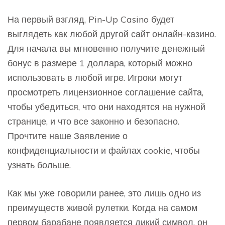
На первый взгляд, Pin-Up Casino будет
выглядеть как любой другой сайт онлайн-казино.
Для начала вы мгновенно получите денежный
бонус в размере 1 доллара, который можно
использовать в любой игре. Игроки могут
просмотреть лицензионное соглашение сайта,
чтобы убедиться, что они находятся на нужной
странице, и что все законно и безопасно.
Прочтите наше Заявление о
конфиденциальности и файлах cookie, чтобы
узнать больше.
Как мы уже говорили ранее, это лишь одно из
преимуществ живой рулетки. Когда на самом
первом барабане появляется дикий символ, он