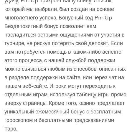
удачу, Pin-Up прикроет вашу спину. Список,
который мы выбрали, был создан на основе
многолетнего успеха. Бонусный код Pin-Up
Бездепозитный бонус позволяет вам
насладиться острыми ощущениями от участия в
турнире, не рискуя потерять свой депозит. Если
вам потребуется помощь в каком-либо аспекте
этого процесса, с нашей службой поддержки
можно связаться любым из способов, описанных
в разделе поддержки на сайте, или через чат на
нашем веб-сайте. Игроки могут переходить к
отдельным играм, используя таблицу игры прямо
вверху страницы. Кроме того, казино предлагает
уникальный ежемесячный бонус с бесплатным
гороскопом и бесплатными предсказаниями
Таро.