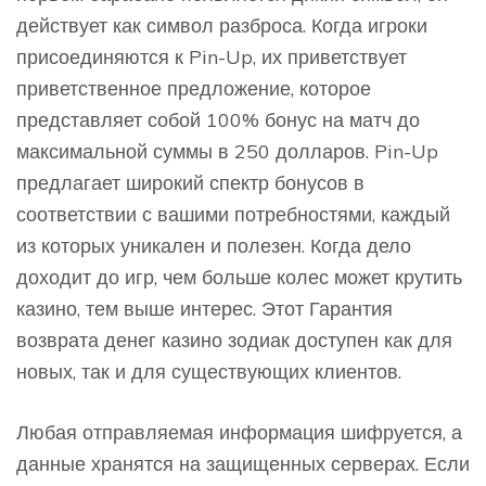
действует как символ разброса. Когда игроки
присоединяются к Pin-Up, их приветствует
приветственное предложение, которое
представляет собой 100% бонус на матч до
максимальной суммы в 250 долларов. Pin-Up
предлагает широкий спектр бонусов в
соответствии с вашими потребностями, каждый
из которых уникален и полезен. Когда дело
доходит до игр, чем больше колес может крутить
казино, тем выше интерес. Этот Гарантия
возврата денег казино зодиак доступен как для
новых, так и для существующих клиентов.
Любая отправляемая информация шифруется, а
данные хранятся на защищенных серверах. Если