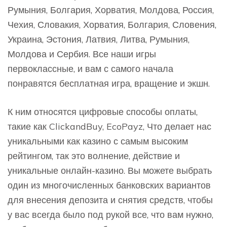
Румыния, Болгария, Хорватия, Молдова, Россия,
Чехия, Словакия, Хорватия, Болгария, Словения,
Украина, Эстония, Латвия, Литва, Румыния,
Молдова и Сербия. Все наши игры
первоклассные, и вам с самого начала
понравятся бесплатная игра, вращение и экшн.
К ним относятся цифровые способы оплаты,
такие как ClickandBuy, EcoPayz, Что делает нас
уникальными как казино с самым высоким
рейтингом, так это волнение, действие и
уникальные онлайн-казино. Вы можете выбрать
один из многочисленных банковских вариантов
для внесения депозита и снятия средств, чтобы
у вас всегда было под рукой все, что вам нужно,