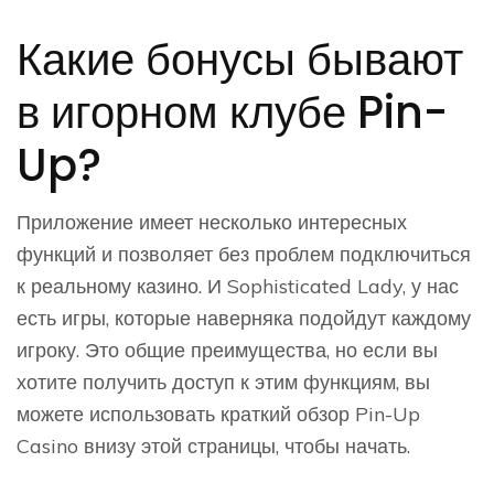
Какие бонусы бывают
в игорном клубе Pin-
Up?
Приложение имеет несколько интересных
функций и позволяет без проблем подключиться
к реальному казино. И Sophisticated Lady, у нас
есть игры, которые наверняка подойдут каждому
игроку. Это общие преимущества, но если вы
хотите получить доступ к этим функциям, вы
можете использовать краткий обзор Pin-Up
Casino внизу этой страницы, чтобы начать.