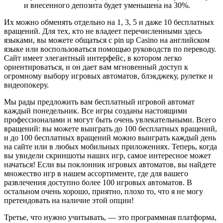
и внесенного депозита будет уменьшена на 30%.
Их можно обменять отдельно на 1, 3, 5 и даже 10 бесплатных
вращений. Для тех, кто не владеет перечисленными здесь
языками, вы можете общаться с pin up Casino на английском
языке или воспользоваться помощью руководств по переводу.
Сайт имеет элегантный интерфейс, в котором легко
ориентироваться, и он дает вам мгновенный доступ к
огромному выбору игровых автоматов, блэкджеку, рулетке и
видеопокеру.
Мы рады предложить вам бесплатный игровой автомат
каждый понедельник. Все игры созданы настоящими
профессионалами и могут быть очень увлекательными. Всего
вращений: вы можете выиграть до 100 бесплатных вращений,
и до 100 бесплатных вращений можно выиграть каждый день
на сайте или в любых мобильных приложениях. Теперь, когда
вы увидели скриншоты наших игр, самое интересное может
начаться! Если вы поклонник игровых автоматов, вы найдете
множество игр в нашем ассортименте, где для вашего
развлечения доступно более 100 игровых автоматов. В
остальном очень хорошо, приятно, плохо то, что я не могу
претендовать на наличие этой опции!
Третье, что нужно учитывать, — это программная платформа,