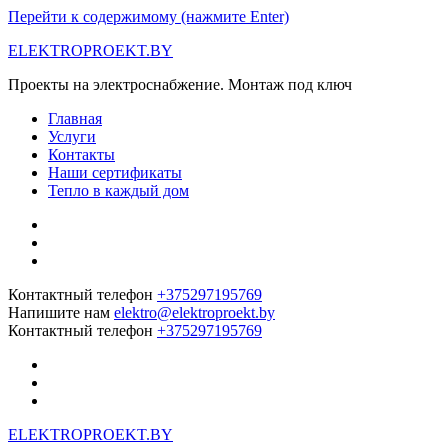
Перейти к содержимому (нажмите Enter)
ELEKTROPROEKT.BY
Проекты на электроснабжение. Монтаж под ключ
Главная
Услуги
Контакты
Наши сертификаты
Тепло в каждый дом
Контактный телефон
+375297195769
Напишите нам
elektro@elektroproekt.by
Контактный телефон
+375297195769
ELEKTROPROEKT.BY