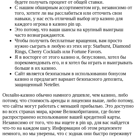
будете получать процент от общей ставки.
С нашим обширным ассортиментом игр, независимо от
того, хотите ли вы расслабиться или отточить свои
навыки, у нас есть отличный выбор игр казино для
каждого игрока в казино pin up.
Это потому, что ваши шансы на крупный выигрыш
часто вознаграждаются.
Чтобы получить бесплатные вращения, вам просто
нужно сыграть в любую из этих игр: Starburst, Diamond
Rings, Cherry Cocktails или Fortune Favors.
Я в восторге от этого казино и, безусловно, хотел бы
порекомендовать его, и я хотел бы играть и выигрывать
больше в их казино.
Сайт является безопасным в использовании бонусом
казино и предлагает вариант безопасного депозита,
защищенный Neteller.
Онлайн-казино обычно намного дешевле, чем казино, либо
потому, что стоимость аренды и лицензии выше, либо потому,
что сайты могут работать с меньшей прибылью. Это доступно
во всех странах мира, кроме Великобритании, где более
распространено использование вашей кредитной карты.
Независимо от того, что вы ищете в pin up, для вас найдется
что-то на каждом шагу. Информации об этом рецензенте
немного, но мы уверены, что с зодиак они быстро переживут