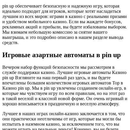
pin up обеспечивает безопасную и надежную игру, которая
идеально подходит для игроков, которые хотят насладиться
лучшим из всех миров: играми в казино с реальными призами
и удобством мобильного казино. Если вы жаждете бонусов,
рекламных акций и прибыли, вы будете избалованы выбором.
Мы взимаем небольшую комиссию за снятие вашего
выигрыша, и это подробно описано в нашем разделе вывода
средств.
Игровые азартные автоматы в pin up
Вечером набор функций безопасности мы рассмотрим в
службе поддержки казино. Лучшие игровые автоматы Казино
pin up Взгляните на наш первый раз здесь, и вы будете
впечатлены большим количеством игровых автоматов Top в
Казино pin up. Мы в pin up увлечены созданием онлайн-игр, в
которые мы чувствуем игру по всем правилам, но на этот раз
в такой веселой и классной новой форме. Он очень игривый и
хорошо вписывается в праздничную и веселую атмосферу.
Лучшее в наших играх онлайн-казино заключается в том, что
они практически неотличимы от игр, которые вы могли бы
испытать в наземном казино, за исключением того, что вы
можете играть на реальные деньги! Конечно, вы не будете