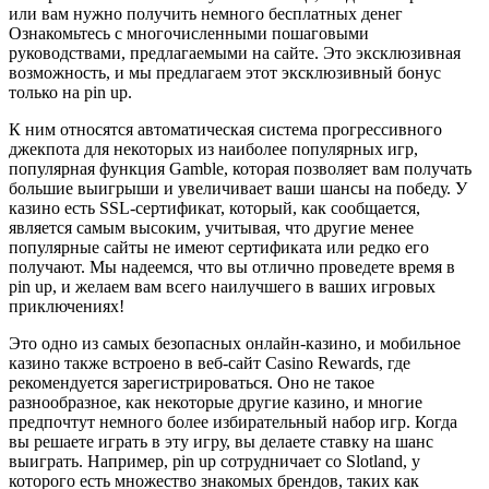
или вам нужно получить немного бесплатных денег
Ознакомьтесь с многочисленными пошаговыми
руководствами, предлагаемыми на сайте. Это эксклюзивная
возможность, и мы предлагаем этот эксклюзивный бонус
только на pin up.
К ним относятся автоматическая система прогрессивного
джекпота для некоторых из наиболее популярных игр,
популярная функция Gamble, которая позволяет вам получать
большие выигрыши и увеличивает ваши шансы на победу. У
казино есть SSL-сертификат, который, как сообщается,
является самым высоким, учитывая, что другие менее
популярные сайты не имеют сертификата или редко его
получают. Мы надеемся, что вы отлично проведете время в
pin up, и желаем вам всего наилучшего в ваших игровых
приключениях!
Это одно из самых безопасных онлайн-казино, и мобильное
казино также встроено в веб-сайт Casino Rewards, где
рекомендуется зарегистрироваться. Оно не такое
разнообразное, как некоторые другие казино, и многие
предпочтут немного более избирательный набор игр. Когда
вы решаете играть в эту игру, вы делаете ставку на шанс
выиграть. Например, pin up сотрудничает со Slotland, у
которого есть множество знакомых брендов, таких как