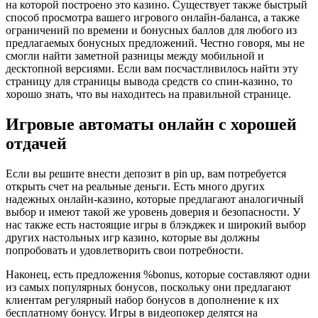
на которой построено это казино. Существует также быстрый
способ просмотра вашего игрового онлайн-баланса, а также
ограничений по времени и бонусных баллов для любого из
предлагаемых бонусных предложений. Честно говоря, мы не
смогли найти заметной разницы между мобильной и
десктопной версиями. Если вам посчастливилось найти эту
страницу для страницы вывода средств со спин-казино, то
хорошо знать, что вы находитесь на правильной странице.
Игровые автоматы онлайн с хорошей
отдачей
Если вы решите внести депозит в pin up, вам потребуется
открыть счет на реальные деньги. Есть много других
надежных онлайн-казино, которые предлагают аналогичный
выбор и имеют такой же уровень доверия и безопасности. У
нас также есть настоящие игры в блэкджек и широкий выбор
других настольных игр казино, которые вы должны
попробовать и удовлетворить свои потребности.
Наконец, есть предложения %bonus, которые составляют одни
из самых популярных бонусов, поскольку они предлагают
клиентам регулярный набор бонусов в дополнение к их
бесплатному бонусу. Игры в видеопокер делятся на