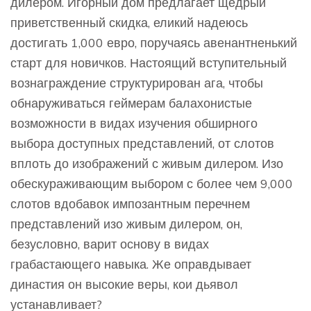
дилером. Игорный дом предлагает щедрый
приветственный скидка, еликий надеюсь
достигать 1,000 евро, поручаясь авенантненький
старт для новичков. Настоящий вступительный
вознаграждение структурирован ага, чтобы
обнаруживаться геймерам балахонистые
возможности в видах изучения обширного
выбора доступных представлений, от слотов
вплоть до изображений с живым дилером. Изо
обескураживающим выбором с более чем 9,000
слотов вдобавок импозантным перечнем
представлений изо живым дилером, он,
безусловно, варит основу в видах
грабастающего навыка. Же оправдывает
династия он высокие веры, кои дьявол
устанавливает?