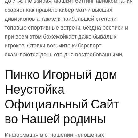
до 7 %. Не взирая, аюшки? беттинг авиакомпания
озаряет как правило кибер матчи высших
дивизионов а также в наибольшей степени
топовые спортивные встречи, бездна росписи и
при всем этом божемойкает даже бывалых
игроков. Ставки возьмите киберспорт
оказываются день ото дня востребованными.
Пинко Игорный дом
Неустойка
Официальный Сайт
во Нашей родины
Информация в отношении неношеных