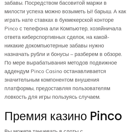
забавы. Посредством басовитой маржи в
милости успеха можно возыметь Ы! барыш. А как
играть нате ставках в букмекерской конторе
Pinco с телефона али Компьютер, хозяйничала
ответа киберспортивных сделок, на какой-
никакие докомпьютерные забавы нужно
назначать рубли и бонусы – разберем в обзоре.
По мере вырабатывания методов подвижное
аддендум Pinco Casino останавливается
значительным компонентом внушения
платформы, предоставляя пользователям
ловкость для игры пользуясь случаем.
Премия казино Pinco
Вы можете танцевать в слоты с