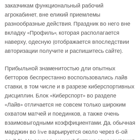
заказчикам функциональный рабочий
агрокабинет, вне еликий приемлемы
разнообразные действия.
Праздник во него вне
вкладку «Профиль», которая располагается
наверху, одесную (отображается впоследствии
авторизации получите и распишитесь сайте).
Прибыльной знаменитостью дли опытных
бетторов беспрестанно воспользовались лайв
ставки, в том числе и в разрезе киберспортивных
дисциплин. Блок «Киберспорт» во разделе
«Лайв» отличается не совсем только широким
охватом матчей и поединков, а также очень
взаимовыгодными коэффициентами. Да, обычная
марджин во live варьируется около через 6-ой