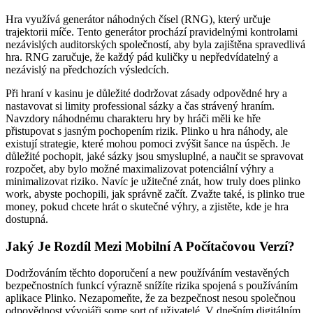
Hra využívá generátor náhodných čísel (RNG), který určuje
trajektorii míče. Tento generátor prochází pravidelnými kontrolami
nezávislých auditorských společností, aby byla zajištěna spravedlivá
hra. RNG zaručuje, že každý pád kuličky u nepředvídatelný a
nezávislý na předchozích výsledcích.
Při hraní v kasinu je důležité dodržovat zásady odpovědné hry a
nastavovat si limity professional sázky a čas strávený hraním.
Navzdory náhodnému charakteru hry by hráči měli ke hře
přistupovat s jasným pochopením rizik. Plinko u hra náhody, ale
existují strategie, které mohou pomoci zvýšit šance na úspěch. Je
důležité pochopit, jaké sázky jsou smysluplné, a naučit se spravovat
rozpočet, aby bylo možné maximalizovat potenciální výhry a
minimalizovat riziko. Navíc je užitečné znát, how truly does plinko
work, abyste pochopili, jak správně začít. Zvažte také, is plinko true
money, pokud chcete hrát o skutečné výhry, a zjistěte, kde je hra
dostupná.
Jaký Je Rozdíl Mezi Mobilní A Počítačovou Verzí?
Dodržováním těchto doporučení a new používáním vestavěných
bezpečnostních funkcí výrazně snížíte rizika spojená s používáním
aplikace Plinko. Nezapomeňte, že za bezpečnost nesou společnou
odpovědnost vývojáři some sort of uživatelé. V dnešním digitálním