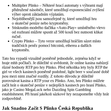
Multiplier Plinko – Některé hrací automaty s výhrami mají
přidružené násobiče, které umožňují exponenciální zvýšení
výher oproti základním výplatám.
Nejoblíbenější jsou samozřejmě ty, které umožňují hru
o skutečné peníze nebo kryptoměny.
Stisknutím modrého tlačítka «Auto-Play» umístěného vlevo
od rozhraní můžete spustit až 500 koulí bez nutnosti klikat
ručně.
Crypto Plinko – Tyto verze umožňují hráčům sázet místo
tradičních peněz pomocí bitcoinů, etherea a dalších
kryptoměn.
Tato hra vypadá vizuálně poměrně jednoduše, zejména když se
hraje mhh počítači. Je důležité si uvědomit, že online kasina nabízejí
různé hodnoty RTP pro hry Plinko. Před několika lety byly RTP the
girl ve všech kasinech poměrně podobné, light beer v současné době
jsou mezi nimi značné rozdíly. Z tohoto důvodu je důležité
porovnávat kasina a RTP your ex Plinko. Ano, hru Plinko můžete
začít hrát o skutečné peníze v nejlepších kasinech pro hraní Plinko,
jako je Casino MegaLuck nebo Dazzling Spin Gambling
establishment. Při hraní jakékoli sázkové hry nezapomeňte vždy hrát
zodpovědně.
Jak Snadno Začít S Plinko Česká Republika