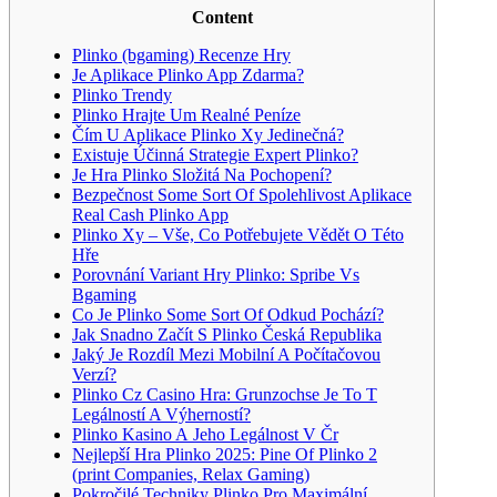
Content
Plinko (bgaming) Recenze Hry
Je Aplikace Plinko App Zdarma?
Plinko Trendy
Plinko Hrajte Um Realné Peníze
Čím U Aplikace Plinko Xy Jedinečná?
Existuje Účinná Strategie Expert Plinko?
Je Hra Plinko Složitá Na Pochopení?
Bezpečnost Some Sort Of Spolehlivost Aplikace
Real Cash Plinko App
Plinko Xy – Vše, Co Potřebujete Vědět O Této
Hře
Porovnání Variant Hry Plinko: Spribe Vs
Bgaming
Co Je Plinko Some Sort Of Odkud Pochází?
Jak Snadno Začít S Plinko Česká Republika
Jaký Je Rozdíl Mezi Mobilní A Počítačovou
Verzí?
Plinko Cz Casino Hra: Grunzochse Je To T
Legálností A Výherností?
Plinko Kasino A Jeho Legálnost V Čr
Nejlepší Hra Plinko 2025: Pine Of Plinko 2
(print Companies, Relax Gaming)
Pokročilé Techniky Plinko Pro Maximální