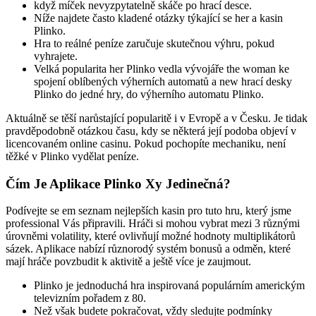
když míček nevyzpytatelně skáče po hrací desce.
Níže najdete často kladené otázky týkající se her a kasin
Plinko.
Hra to reálné peníze zaručuje skutečnou výhru, pokud
vyhrajete.
Velká popularita her Plinko vedla vývojáře the woman ke
spojení oblíbených výherních automatů a new hrací desky
Plinko do jedné hry, do výherního automatu Plinko.
Aktuálně se těší narůstající popularitě i v Evropě a v Česku. Je tidak
pravděpodobně otázkou času, kdy se některá její podoba objeví v
licencovaném online casinu. Pokud pochopíte mechaniku, není
těžké v Plinko vydělat peníze.
Čím Je Aplikace Plinko Xy Jedinečná?
Podívejte se em seznam nejlepších kasin pro tuto hru, který jsme
professional Vás připravili. Hráči si mohou vybrat mezi 3 různými
úrovněmi volatility, které ovlivňují možné hodnoty multiplikátorů
sázek. Aplikace nabízí různorodý systém bonusů a odměn, které
mají hráče povzbudit k aktivitě a ještě více je zaujmout.
Plinko je jednoduchá hra inspirovaná populárním americkým
televizním pořadem z 80.
Než však budete pokračovat, vždy sledujte podmínky