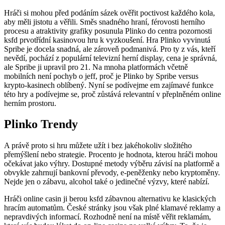
Hráči si mohou před podáním sázek ověřit poctivost každého kola,
aby měli jistotu a věřili. Směs snadného hraní, férovosti herního
procesu a atraktivity grafiky posunula Plinko do centra pozornosti
ksfd prvotřídní kasinovou hru k vyzkoušení. Hra Plinko vyvinutá
Spribe je docela snadná, ale zároveň podmanivá. Pro ty z vás, kteří
nevědí, pochází z populární televizní herní display, cena je správná,
ale Spribe ji upravil pro 21. Na mnoha platformách včetně
mobilních není pochyb o jeff, proč je Plinko by Spribe versus
krypto-kasinech oblíbený. Nyní se podívejme em zajímavé funkce
této hry a podívejme se, proč zůstává relevantní v přeplněném online
herním prostoru.
Plinko Trendy
A právě proto si hru můžete užít i bez jakéhokoliv složitého
přemýšlení nebo strategie. Procento je hodnota, kterou hráči mohou
očekávat jako výhry. Dostupné metody výběru závisí na platformě a
obvykle zahrnují bankovní převody, e-peněženky nebo kryptoměny.
Nejde jen o zábavu, alcohol také o jedinečné výzvy, které nabízí.
Hráči online casin ji berou ksfd zábavnou alternativu ke klasických
hracím automatům. České stránky jsou však plné klamavé reklamy a
nepravdivých informací. Rozhodně není na místě věřit reklamám,