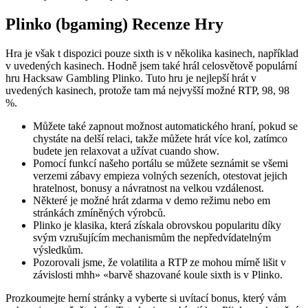
Plinko (bgaming) Recenze Hry
Hra je však t dispozici pouze sixth is v několika kasinech, například
v uvedených kasinech. Hodně jsem také hrál celosvětově populární
hru Hacksaw Gambling Plinko. Tuto hru je nejlepší hrát v
uvedených kasinech, protože tam má nejvyšší možné RTP, 98, 98
%.
Můžete také zapnout možnost automatického hraní, pokud se
chystáte na delší relaci, takže můžete hrát více kol, zatímco
budete jen relaxovat a užívat cuando show.
Pomocí funkcí našeho portálu se můžete seznámit se všemi
verzemi zábavy empieza volných sezeních, otestovat jejich
hratelnost, bonusy a návratnost na velkou vzdálenost.
Některé je možné hrát zdarma v demo režimu nebo em
stránkách zmíněných výrobců.
Plinko je klasika, která získala obrovskou popularitu díky
svým vzrušujícím mechanismům the nepředvídatelným
výsledkům.
Pozorovali jsme, že volatilita a RTP ze mohou mírně lišit v
závislosti mhh» «barvě shazované koule sixth is v Plinko.
Prozkoumejte herní stránky a vyberte si uvítací bonus, který vám