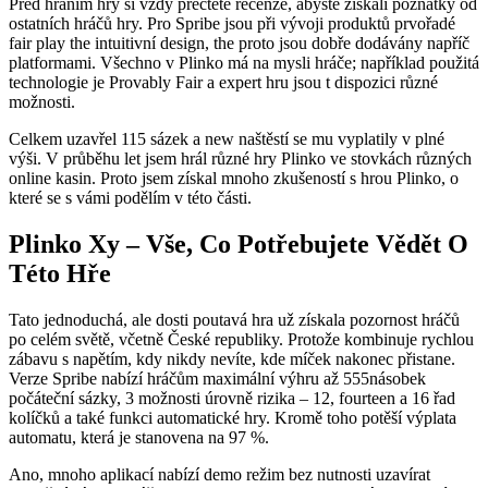
Před hraním hry si vždy přečtěte recenze, abyste získali poznatky od
ostatních hráčů hry. Pro Spribe jsou při vývoji produktů prvořadé
fair play the intuitivní design, the proto jsou dobře dodávány napříč
platformami. Všechno v Plinko má na mysli hráče; například použitá
technologie je Provably Fair a expert hru jsou t dispozici různé
možnosti.
Celkem uzavřel 115 sázek a new naštěstí se mu vyplatily v plné
výši. V průběhu let jsem hrál různé hry Plinko ve stovkách různých
online kasin. Proto jsem získal mnoho zkušeností s hrou Plinko, o
které se s vámi podělím v této části.
Plinko Xy – Vše, Co Potřebujete Vědět O
Této Hře
Tato jednoduchá, ale dosti poutavá hra už získala pozornost hráčů
po celém světě, včetně České republiky. Protože kombinuje rychlou
zábavu s napětím, kdy nikdy nevíte, kde míček nakonec přistane.
Verze Spribe nabízí hráčům maximální výhru až 555násobek
počáteční sázky, 3 možnosti úrovně rizika – 12, fourteen a 16 řad
kolíčků a také funkci automatické hry. Kromě toho potěší výplata
automatu, která je stanovena na 97 %.
Ano, mnoho aplikací nabízí demo režim bez nutnosti uzavírat