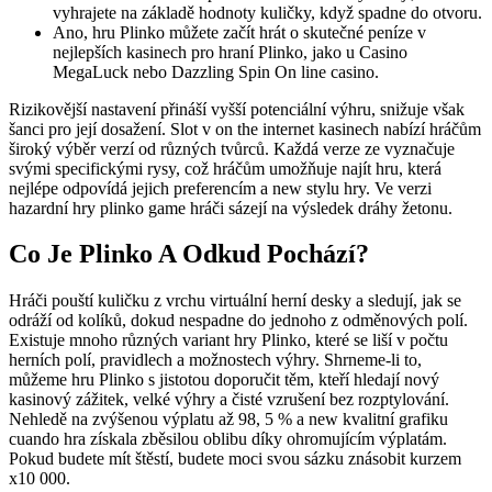
vyhrajete na základě hodnoty kuličky, když spadne do otvoru.
Ano, hru Plinko můžete začít hrát o skutečné peníze v
nejlepších kasinech pro hraní Plinko, jako u Casino
MegaLuck nebo Dazzling Spin On line casino.
Rizikovější nastavení přináší vyšší potenciální výhru, snižuje však
šanci pro její dosažení. Slot v on the internet kasinech nabízí hráčům
široký výběr verzí od různých tvůrců. Každá verze ze vyznačuje
svými specifickými rysy, což hráčům umožňuje najít hru, která
nejlépe odpovídá jejich preferencím a new stylu hry. Ve verzi
hazardní hry plinko game hráči sázejí na výsledek dráhy žetonu.
Co Je Plinko A Odkud Pochází?
Hráči pouští kuličku z vrchu virtuální herní desky a sledují, jak se
odráží od kolíků, dokud nespadne do jednoho z odměnových polí.
Existuje mnoho různých variant hry Plinko, které se liší v počtu
herních polí, pravidlech a možnostech výhry. Shrneme-li to,
můžeme hru Plinko s jistotou doporučit těm, kteří hledají nový
kasinový zážitek, velké výhry a čisté vzrušení bez rozptylování.
Nehledě na zvýšenou výplatu až 98, 5 % a new kvalitní grafiku
cuando hra získala zběsilou oblibu díky ohromujícím výplatám.
Pokud budete mít štěstí, budete moci svou sázku znásobit kurzem
x10 000.