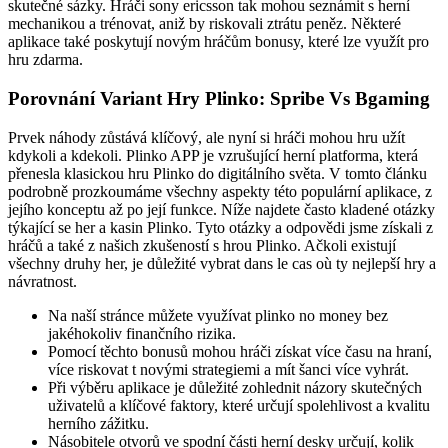
skutečné sázky. Hráči sony ericsson tak mohou seznámit s herní
mechanikou a trénovat, aniž by riskovali ztrátu peněz. Některé
aplikace také poskytují novým hráčům bonusy, které lze využít pro
hru zdarma.
Porovnání Variant Hry Plinko: Spribe Vs Bgaming
Prvek náhody zůstává klíčový, ale nyní si hráči mohou hru užít
kdykoli a kdekoli. Plinko APP je vzrušující herní platforma, která
přenesla klasickou hru Plinko do digitálního světa. V tomto článku
podrobně prozkoumáme všechny aspekty této populární aplikace, z
jejího konceptu až po její funkce. Níže najdete často kladené otázky
týkající se her a kasin Plinko. Tyto otázky a odpovědi jsme získali z
hráčů a také z našich zkušeností s hrou Plinko. Ačkoli existují
všechny druhy her, je důležité vybrat dans le cas où ty nejlepší hry a
návratnost.
Na naší stránce můžete využívat plinko no money bez
jakéhokoliv finančního rizika.
Pomocí těchto bonusů mohou hráči získat více času na hraní,
více riskovat t novými strategiemi a mít šanci více vyhrát.
Při výběru aplikace je důležité zohlednit názory skutečných
uživatelů a klíčové faktory, které určují spolehlivost a kvalitu
herního zážitku.
Násobitele otvorů ve spodní části herní desky určují, kolik