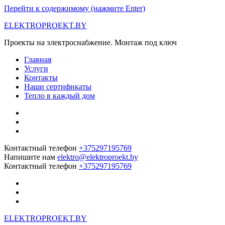
Перейти к содержимому (нажмите Enter)
ELEKTROPROEKT.BY
Проекты на электроснабжение. Монтаж под ключ
Главная
Услуги
Контакты
Наши сертификаты
Тепло в каждый дом
Контактный телефон
+375297195769
Напишите нам
elektro@elektroproekt.by
Контактный телефон
+375297195769
ELEKTROPROEKT.BY