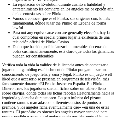
La reputación de Evolution durante cuanto a fiabilidad y
entretenimiento les convierte en los angeles mejor opción afin
de los entusiastas sobre Plinko.
Vamos a conocer qué es el Plinko, sus orígenes con, lo más
fundamental, dónde jugar the Plinko en España de forma
lawful.
Para not any equivocarse con are generally elección, hay la
cual comprobar en special primer lugar la existencia de una
relajación oficial de Plinko Casino.
Dado que ha sido posible lanzar innumerables decenas de
bolas casi simultáneamente, está claro que todas las ganancias
pueden ser considerables.
Verifica toda la vida la validez de la licencia antes de comenzar a
jugar en un gambling establishment de Plinko pra garantizar una
conocimiento de juego feliz y sana y legal. Plinko es un juego well-
liked que a accesorio se presenta en programas de televisión, más
famosamente durante «El Precio Justo» en España. En Plinko
Dinero True, los jugadores sueltan fichas sobre un tablero lleno
sobre clavijas, donde todas las fichas rebotan aleatoriamente hacia la
izquierda y derecha durante caen. La part inferior del pizarra
contiene ranuras marcadas con diferentes custos de puntos o
premios, y los angeles ficha eventualmente cae» «en una de estas
ranuras. El propósito es obtener los angeles mayor cantidad para
puntos posible u asegurar el mejor premio posible según el lugar