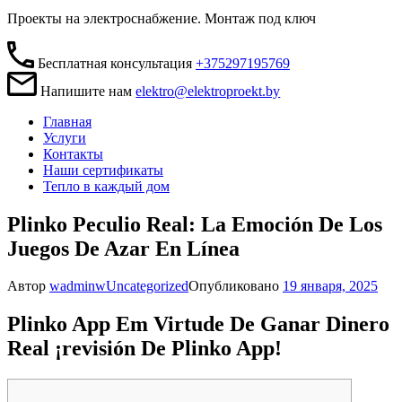
Проекты на электроснабжение. Монтаж под ключ
Бесплатная консультация
+375297195769
Напишите нам
elektro@elektroproekt.by
Главная
Услуги
Контакты
Наши сертификаты
Тепло в каждый дом
Plinko Peculio Real: La Emoción De Los
Juegos De Azar En Línea
Автор
wadminw
Uncategorized
Опубликовано
19 января, 2025
Plinko App Em Virtude De Ganar Dinero
Real ¡revisión De Plinko App!