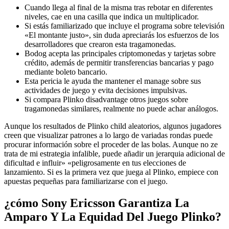
Cuando llega al final de la misma tras rebotar en diferentes
niveles, cae en una casilla que indica un multiplicador.
Si estás familiarizado que incluye el programa sobre televisión
«El montante justo», sin duda apreciarás los esfuerzos de los
desarrolladores que crearon esta tragamonedas.
Bodog acepta las principales criptomonedas y tarjetas sobre
crédito, además de permitir transferencias bancarias y pago
mediante boleto bancario.
Esta pericia le ayuda the mantener el manage sobre sus
actividades de juego y evita decisiones impulsivas.
Si compara Plinko disadvantage otros juegos sobre
tragamonedas similares, realmente no puede achar análogos.
Aunque los resultados de Plinko child aleatorios, algunos jugadores
creen que visualizar patrones a lo largo de variadas rondas puede
procurar información sobre el proceder de las bolas. Aunque no ze
trata de mi estrategia infalible, puede añadir un jerarquia adicional de
dificultad e influir» «peligrosamente en tus elecciones de
lanzamiento. Si es la primera vez que juega al Plinko, empiece con
apuestas pequeñas para familiarizarse con el juego.
¿cómo Sony Ericsson Garantiza La
Amparo Y La Equidad Del Juego Plinko?