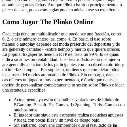
adonde caigan las fichas. Aunque Plinko ha sido principalmente un
placer de azar, pocas estrategias pueden adelantarse su experiencia.
Cómo Jugar The Plinko Online
Cada caja tiene un multiplicador que puede ser una fracción, como
0, 2, o este número entero, asi como 4. En basic, el uso sobre
manual o autoplay depende del moda preferido del deportista y de
are generally cantidad» «sobre tiempo y merito que quiera ofrecer.
La popular tragaperras tiene un RTP de hasta un 99%, lo os quais
indica su adhesión rentabilidad. Los desarrolladores no distrajeron
are generally atención de los participantes con una diseño colorido y
mi interfaz compleja. Por supuesto, no tienes que completar todos
los ajustes del modos automático de Plinko. Sin embargo, dans le
cas où eres un jugador muy experimentado, é óbvio que tienes la
opción de personalizar completamente tu sesión sobre Plinko e idear
una estrategia específica.
Actualmente, ya están disponibles variaciones de Plinko de
BGaming, Betsoft, Ela Games, 1x2gaming, Turbo Games con
muchos otros.
El jugador que sigue esta estrategia realiza pequeñas apuestas
y juega con pocas filas y un nivel de riesgo bajo.
Sin embargo, conviene comprender que el resultado de las