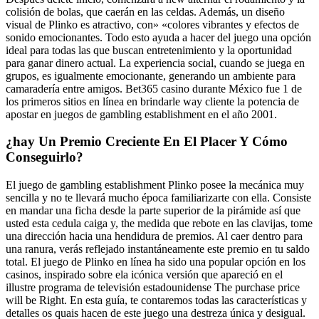
colisión de bolas, que caerán en las celdas. Además, un diseño
visual de Plinko es atractivo, con» «colores vibrantes y efectos de
sonido emocionantes. Todo esto ayuda a hacer del juego una opción
ideal para todas las que buscan entretenimiento y la oportunidad
para ganar dinero actual. La experiencia social, cuando se juega en
grupos, es igualmente emocionante, generando un ambiente para
camaradería entre amigos. Bet365 casino durante México fue 1 de
los primeros sitios en línea en brindarle way cliente la potencia de
apostar en juegos de gambling establishment en el año 2001.
¿hay Un Premio Creciente En El Placer Y Cómo
Conseguirlo?
El juego de gambling establishment Plinko posee la mecánica muy
sencilla y no te llevará mucho época familiarizarte con ella. Consiste
en mandar una ficha desde la parte superior de la pirámide así que
usted esta cedula caiga y, the medida que rebote en las clavijas, tome
una dirección hacia una hendidura de premios. Al caer dentro para
una ranura, verás reflejado instantáneamente este premio en tu saldo
total. El juego de Plinko en línea ha sido una popular opción en los
casinos, inspirado sobre ela icónica versión que apareció en el
illustre programa de televisión estadounidense The purchase price
will be Right. En esta guía, te contaremos todas las características y
detalles os quais hacen de este juego una destreza única y desigual.