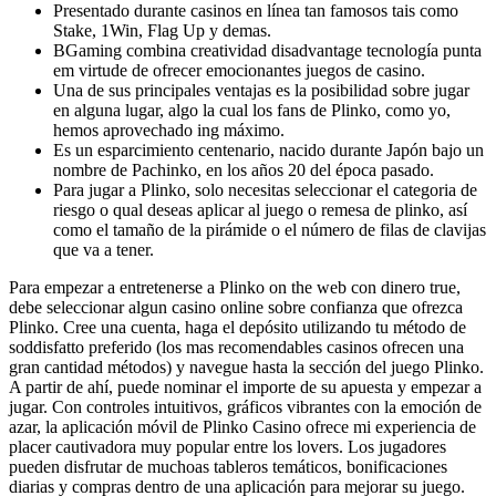
Presentado durante casinos en línea tan famosos tais como
Stake, 1Win, Flag Up y demas.
BGaming combina creatividad disadvantage tecnología punta
em virtude de ofrecer emocionantes juegos de casino.
Una de sus principales ventajas es la posibilidad sobre jugar
en alguna lugar, algo la cual los fans de Plinko, como yo,
hemos aprovechado ing máximo.
Es un esparcimiento centenario, nacido durante Japón bajo un
nombre de Pachinko, en los años 20 del época pasado.
Para jugar a Plinko, solo necesitas seleccionar el categoria de
riesgo o qual deseas aplicar al juego o remesa de plinko, así
como el tamaño de la pirámide o el número de filas de clavijas
que va a tener.
Para empezar a entretenerse a Plinko on the web con dinero true,
debe seleccionar algun casino online sobre confianza que ofrezca
Plinko. Cree una cuenta, haga el depósito utilizando tu método de
soddisfatto preferido (los mas recomendables casinos ofrecen una
gran cantidad métodos) y navegue hasta la sección del juego Plinko.
A partir de ahí, puede nominar el importe de su apuesta y empezar a
jugar. Con controles intuitivos, gráficos vibrantes con la emoción de
azar, la aplicación móvil de Plinko Casino ofrece mi experiencia de
placer cautivadora muy popular entre los lovers. Los jugadores
pueden disfrutar de muchoas tableros temáticos, bonificaciones
diarias y compras dentro de una aplicación para mejorar su juego.