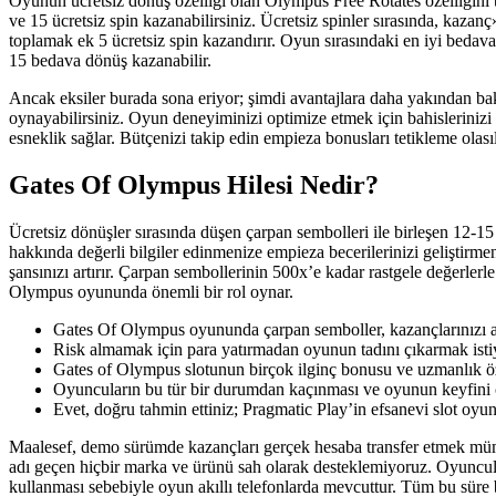
Oyunun ücretsiz dönüş özelliği olan Olympus Free Rotates özelliğini t
ve 15 ücretsiz spin kazanabilirsiniz. Ücretsiz spinler sırasında, kazanç
toplamak ek 5 ücretsiz spin kazandırır. Oyun sırasındaki en iyi bedava
15 bedava dönüş kazanabilir.
Ancak eksiler burada sona eriyor; şimdi avantajlara daha yakından baka
oynayabilirsiniz. Oyun deneyiminizi optimize etmek için bahisleriniz
esneklik sağlar. Bütçenizi takip edin empieza bonusları tetikleme olası
Gates Of Olympus Hilesi Nedir?
Ücretsiz dönüşler sırasında düşen çarpan sembolleri ile birleşen 1
hakkında değerli bilgiler edinmenize empieza becerilerinizi geliştirme
şansınızı artırır. Çarpan sembollerinin 500x’e kadar rastgele değerlerl
Olympus oyununda önemli bir rol oynar.
Gates Of Olympus oyununda çarpan semboller, kazançlarınızı art
Risk almamak için para yatırmadan oyunun tadını çıkarmak istiy
Gates of Olympus slotunun birçok ilginç bonusu ve uzmanlık öze
Oyuncuların bu tür bir durumdan kaçınması ve oyunun keyfini ç
Evet, doğru tahmin ettiniz; Pragmatic Play’in efsanevi slot o
Maalesef, demo sürümde kazançları gerçek hesaba transfer etmek mümkün
adı geçen hiçbir marka ve ürünü sah olarak desteklemiyoruz. Oyuncul
kullanması sebebiyle oyun akıllı telefonlarda mevcuttur. Tüm bu süre