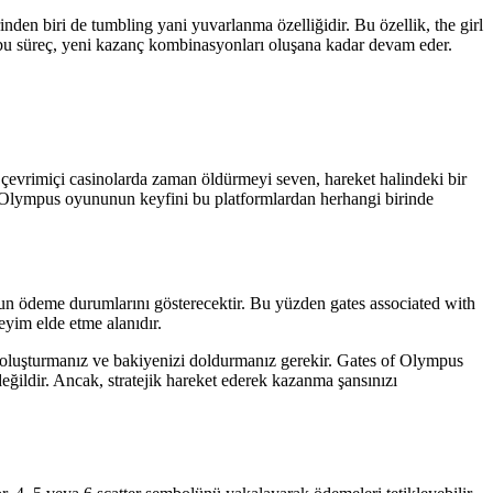
inden biri de tumbling yani yuvarlanma özelliğidir. Bu özellik, the girl
bu süreç, yeni kazanç kombinasyonları oluşana kadar devam eder.
 çevrimiçi casinolarda zaman öldürmeyi seven, hareket halindeki bir
 Olympus oyununun keyfini bu platformlardan herhangi birinde
nun ödeme durumlarını gösterecektir. Bu yüzden gates associated with
eyim elde etme alanıdır.
p oluşturmanız ve bakiyenizi doldurmanız gerekir. Gates of Olympus
ğildir. Ancak, stratejik hareket ederek kazanma şansınızı