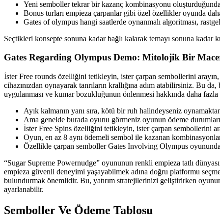
Yeni semboller tekrar bir kazanç kombinasyonu oluşturduğunda 
Bonus turları empieza çarpanlar gibi özel özellikler oyunda da
Gates of olympus hangi saatlerde oynanmalı algoritması, rastgele
Seçtikleri konsepte sonuna kadar bağlı kalarak temayı sonuna kadar ku
Gates Regarding Olympus Demo: Mitolojik Bir Mace
İster Free rounds özelliğini tetikleyin, ister çarpan sembollerini ara
cihazınızdan oynayarak tanrıların krallığına adım atabilirsiniz. Bu d
uygulanması ve kumar bozukluğunun önlenmesi hakkında daha fazla b
Ayık kalmanın yanı sıra, kötü bir ruh halindeyseniz oynamaktan
Ama genelde burada oyunu görmeniz oyunun ödeme durumlarını
İster Free Spins özelliğini tetikleyin, ister çarpan sembollerin
Oyun, en az 8 aynı ödemeli sembol ile kazanan kombinasyonların
Özellikle çarpan semboller Gates Involving Olympus oyununda 
“Sugar Supreme Powernudge” oyununun renkli empieza tatlı dünyasına
empieza güvenli deneyimi yaşayabilmek adına doğru platformu seçme
bulundurmak önemlidir. Bu, yatırım stratejilerinizi geliştirirken oyunu
ayarlanabilir.
Semboller Ve Ödeme Tablosu