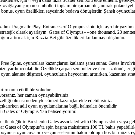
etiklemek için 4 veya daha fazla Scatter sembolü elde etmeniz gerekiyor
» «sağlayan çarpan sembolleri toplam bir çarpan oluşturarak potansiyel kaz
 bonus, oyun özellikleri sayesinde bedava dönüşlerdir. Şanslı oyuncular,
lım. Pragmatic Play, Entrances of Olympus slotu için ayrı bir yazılım ç
i stratejik olarak ayarlayın. Gates of Olympus» «one thousand, 20 sent
lığını artırmak için Razzia Bet gibi özellikleri kullanmayı düşünün.
2-15 Free Spins, oyunculara kazançlarını katlama şansı sunar. Gates 
nize yardımcı olabilir. Özellikle çarpan semboller ve ücretsiz dönüşler 
e oyun alanına düşmesi, oyuncuların heyecanını artırırken, kazanma strat
ırmanın etkili bir yoludur.
orsanız, her zaman oynayabilirsiniz.
lliği olması nedeniyle cömert kazançlar elde edebilirsiniz.
ıkarırken adil oyun uygulamalarına bağlı kalmaları önemlidir.
yunu Gates of Olympus ‘tan bahsediyorum!
 değildir. Bu sitenin Gates associated with Olympus slotu veya geliştir
ar Gates of Olympus’ta spin başına maksimum 100 TL bahis yapabilirler
 boyunca oyuncuya arp ve çan seslerinin hakim olduğu hoş bir müzik eşl