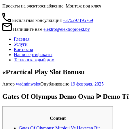
Проекты на электроснабжение. Монтаж под ключ
Бесплатная консультация
+375297195769
Напишите нам
elektro@elektroproekt.by
Главная
Услуги
Контакты
Наши сертификаты
Тепло в каждый дом
«Practical Play Slot Bonusu
Автор
wadminw
slot
Опубликовано
19 февраля, 2025
Gates Of Olympus Demo Oyna ᐉ Demo T
Content
Gates Of Olympus: Mitoloji Ve Heyecan Bir