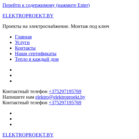
Перейти к содержимому (нажмите Enter)
ELEKTROPROEKT.BY
Проекты на электроснабжение. Монтаж под ключ
Главная
Услуги
Контакты
Наши сертификаты
Тепло в каждый дом
Контактный телефон
+375297195769
Напишите нам
elektro@elektroproekt.by
Контактный телефон
+375297195769
ELEKTROPROEKT.BY