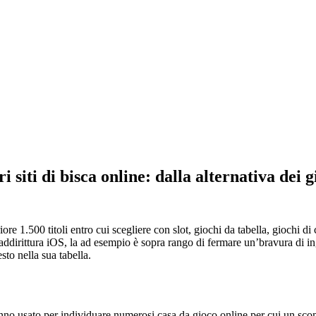
i siti di bisca online: dalla alternativa dei
iore 1.500 titoli entro cui scegliere con slot, giochi da tabella, giochi d
d addirittura iOS, la ad esempio è sopra rango di fermare un’bravura di
to nella sua tabella.
hanno usato per individuare numerosi casa da gioco online per cui un sc