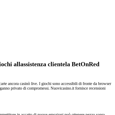
 giochi allassistenza clientela BetOnRed
i carte ancora casinò live. I giochi sono accessibili di fronte da browser
 inganno privato di compromessi.
Nuovicasino.it fornisce recensioni
ommettitore in accatto di nuove emozioni può ottenere pezzo sopra