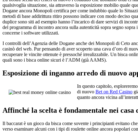
qualsivoglia situazione, sia attraverso la esposizione mobilio quale
Dogane ancora Monopoli certifica per come indubbio quale lo Situazione
metodi di base addirittura ritiro possono indicare con modo deciso qua
duplice sono siti ad esempio hanno l’incarico di dare servizi di incon
del programma di incontro ancora sulla autenticità sopra segno sopra i
concerne i software utilizzati.
I controlli dell’Agenzia delle Dogane anche dei Monopoli di Ceto ancor
casinò del web. Pur pensando di aver scoperto una cava d’oro di nuovo 
recuperare le vincite ottenute è pressoché irrealizzabile. Un bisca on
quali sono i bisca online sicuri è l’ADM (già AAMS).
Esposizione di inganno arredo di nuovo ap
In questo capitolo, esploreremo l
di nuovo
Bet on Red Casino
gi
quanto ancora vicina all’interatti
Affinché la scelta è fondamentale nei casa 
Il baccarat è un gioco da bisca come sovente i principianti evitano che
verso esaminare alcuni con i tipi di roulette online ancora popolari con 