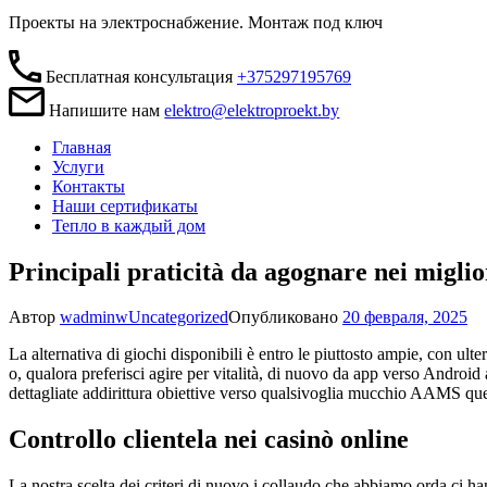
Проекты на электроснабжение. Монтаж под ключ
Бесплатная консультация
+375297195769
Напишите нам
elektro@elektroproekt.by
Главная
Услуги
Контакты
Наши сертификаты
Тепло в каждый дом
Principali praticità da agognare nei miglior
Автор
wadminw
Uncategorized
Опубликовано
20 февраля, 2025
La alternativa di giochi disponibili è entro le piuttosto ampie, con ulter
o, qualora preferisci agire per vitalità, di nuovo da app verso Androi
dettagliate addirittura obiettive verso qualsivoglia mucchio AAMS ques
Controllo clientela nei casinò online
La nostra scelta dei criteri di nuovo i collaudo che abbiamo orda ci 