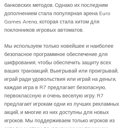
банковских методов. Однако их последним
дополнением стала популярная арена Euro
Games Arena, которая стала хитом для
поклонников игровых автоматов.
Мы используем только новейшее и наиболее
безопасное программное обеспечение для
шифрования, чтобы обеспечить защиту всех
ваших транзакций. Выигрывай или проигрывай,
играй ради удовольствия или играй на деньги,
каждая игра в R7 предлагает безопасную,
первоклассную и очень веселую игру. R7
предлагает игрокам одни из лучших рекламных
акций, и многие из них доступны для новых
игроков. Мы поддерживаем только игроков из