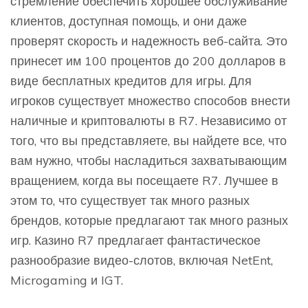
стремление обеспечить хорошее обслуживание
клиентов, доступная помощь, и они даже
проверят скорость и надежность веб-сайта. Это
принесет им 100 процентов до 200 долларов в
виде бесплатных кредитов для игры. Для
игроков существует множество способов внести
наличные и криптовалюты в R7. Независимо от
того, что вы представляете, вы найдете все, что
вам нужно, чтобы насладиться захватывающим
вращением, когда вы посещаете R7. Лучшее в
этом то, что существует так много разных
брендов, которые предлагают так много разных
игр. Казино R7 предлагает фантастическое
разнообразие видео-слотов, включая NetEnt,
Microgaming и IGT.