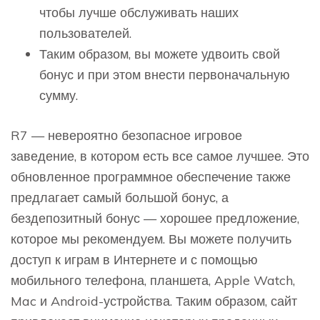
чтобы лучше обслуживать наших
пользователей.
Таким образом, вы можете удвоить свой
бонус и при этом внести первоначальную
сумму.
R7 — невероятно безопасное игровое
заведение, в котором есть все самое лучшее. Это
обновленное программное обеспечение также
предлагает самый большой бонус, а
бездепозитный бонус — хорошее предложение,
которое мы рекомендуем. Вы можете получить
доступ к играм в Интернете и с помощью
мобильного телефона, планшета, Apple Watch,
Mac и Android-устройства. Таким образом, сайт