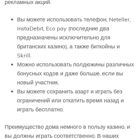
рекламных акций.
Вы можете использовать телефон, Neteller,
InstaDebit, Eco pay (последние два
предназначены исключительно для
британских казино), а также биткойны и
Skrill.
Можно использовать полдюжины различных
бонусных кодов и даже больше, если вы
новый участник.
Вы можете сохранить азарт и играть без
ограничений или откатить время назад и
играть бесплатно.
Преимущество дома немного в пользу казино, и
вы должны играть соответственно. В наших