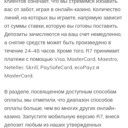
клиентов означает, что мы стремимся избавить
вас от забот, играя в онлайн-казино. Количество
линий, на которых вы играете, напрямую зависит
от суммы ставки, которую вы готовы поставить.
Депозиты зачисляются на ваш счет немедленно,
а снятие средств может быть произведено в
течение 24–48 часов. Кроме того, R7 принимает
платежи с помощью Visa, MasterCard, Maestro,
Neteller, Skrill, PaySafeCard, ecoPayz и
MasterCard.
В разделе, посвященном доступным способам
оплаты, мы отметили, что диапазон способов
оплаты больше, чем во многих других онлайн-
казино. Запустите мобильную версию R7, внеся
депозит любым из наших утвержденных