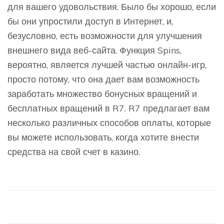
для вашего удовольствия. Было бы хорошо, если
бы они упростили доступ в Интернет, и,
безусловно, есть возможности для улучшения
внешнего вида веб-сайта. Функция Spins,
вероятно, является лучшей частью онлайн-игр,
просто потому, что она дает вам возможность
заработать множество бонусных вращений и
бесплатных вращений в R7. R7 предлагает вам
несколько различных способов оплаты, которые
вы можете использовать, когда хотите внести
средства на свой счет в казино.