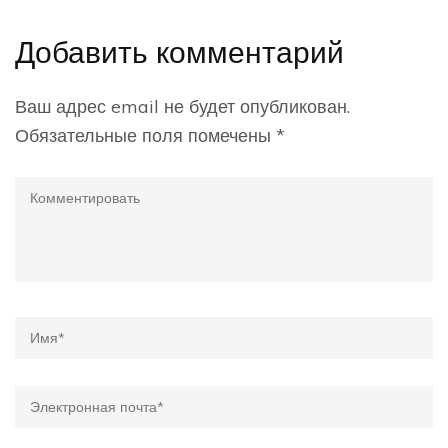
Добавить комментарий
Ваш адрес email не будет опубликован.
Обязательные поля помечены
*
Комментировать
Name
*
Email
*