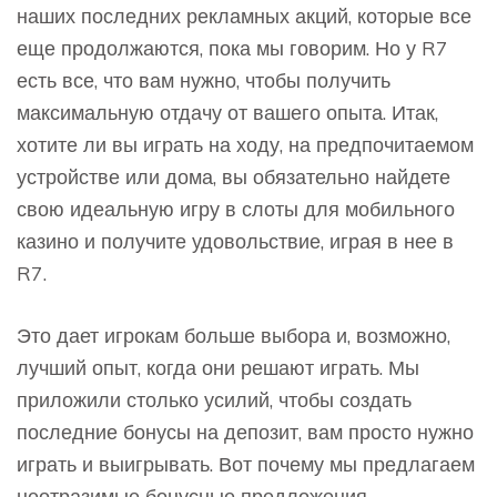
наших последних рекламных акций, которые все
еще продолжаются, пока мы говорим. Но у R7
есть все, что вам нужно, чтобы получить
максимальную отдачу от вашего опыта. Итак,
хотите ли вы играть на ходу, на предпочитаемом
устройстве или дома, вы обязательно найдете
свою идеальную игру в слоты для мобильного
казино и получите удовольствие, играя в нее в
R7.
Это дает игрокам больше выбора и, возможно,
лучший опыт, когда они решают играть. Мы
приложили столько усилий, чтобы создать
последние бонусы на депозит, вам просто нужно
играть и выигрывать. Вот почему мы предлагаем
неотразимые бонусные предложения,