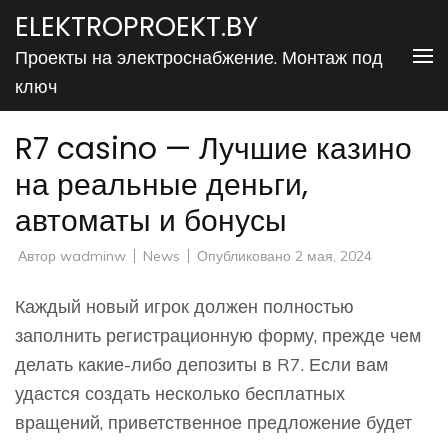
Перейти
ELEKTROPROEKT.BY
к
Проекты на электроснабжение. Монтаж под
содержимому
ключ
(нажмите
Enter)
R7 casino — Лучшие казино
на реальные деньги,
автоматы и бонусы
Автор
wadminw
News
Опубликовано
2 мая, 2024
Каждый новый игрок должен полностью
заполнить регистрационную форму, прежде чем
делать какие-либо депозиты в R7. Если вам
удастся создать несколько бесплатных
вращений, приветственное предложение будет