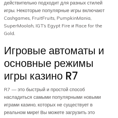
действительно подходит для разных стилей
игры. Некоторые популярные игры включают
Cashgames, FruitFruits, PumpkinMania,
SuperMoolah, IGT’s Egypt Fire и Race for the
Gold.
Игровые автоматы и
основные режимы
игры казино R7
R7 — это быстрый и простой способ
насладиться самыми популярными новыми
играми казино, которых не существует в
реальном мире! Вы можете загрузить это