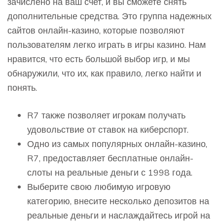
зачислено на ваш счет, и вы сможете снять
дополнительные средства. Это группа надежных
сайтов онлайн-казино, которые позволяют
пользователям легко играть в игры казино. Нам
нравится, что есть большой выбор игр, и мы
обнаружили, что их, как правило, легко найти и
понять.
R7 также позволяет игрокам получать
удовольствие от ставок на киберспорт.
Одно из самых популярных онлайн-казино,
R7, предоставляет бесплатные онлайн-
слоты на реальные деньги с 1998 года.
Выберите свою любимую игровую
категорию, внесите несколько депозитов на
реальные деньги и наслаждайтесь игрой на