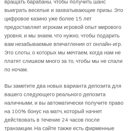
вращать барабаны, чтобы получить шанс
выиграть веселые и захватывающие призы. Это
цифровое казино уже более 15 лет
предоставляет игрокам игровой опыт мирового
уровня, и мы знаем, что нужно, чтобы подарить
вам незабываемые впечатления от онлайн-игр.
Это слоты, о которых мы мечтаем, когда нам не
платят слишком много за то, чтобы мы не спали
по ночам.
Вы заметите два новых варианта депозита для
вашего следующего реального депозита
наличными, и вы автоматически получите право
на 100% бонус на матч, который начнет
действовать в течение 24 часов после
транзакции. На сайте также есть фирменные