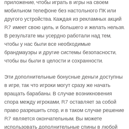
приложение, чтобы играть в игры на своем
мобильном телефоне без настольного ПК или
другого устройства. Каждая из рекламных акций
R7 имеет свою цель, и большего и желать нельзя.
В результате мы усердно работали над тем,
чтобы у нас были все необходимые
брандмауэры и другие системы безопасности,
чтобы вы были в целости и сохранности.
Эти дополнительные бонусные деньги доступны
в игре, так что игроки могут сразу же начать
вращать барабаны. В случае возникновения
спора между игроками, R7 оставляет за собой
право разрешить спор, и в таком случае решение
R7 является окончательным. Вы можете
использовать дополнительные спины в любой