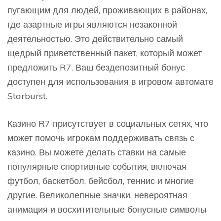
пугающим для людей, проживающих в районах,
где азартные игры являются незаконной
деятельностью. Это действительно самый
щедрый приветственный пакет, который может
предложить R7. Ваш бездепозитный бонус
доступен для использования в игровом автомате
Starburst.
Казино R7 присутствует в социальных сетях, что
может помочь игрокам поддерживать связь с
казино. Вы можете делать ставки на самые
популярные спортивные события, включая
футбол, баскетбол, бейсбол, теннис и многие
другие. Великолепные значки, невероятная
анимация и восхитительные бонусные символы