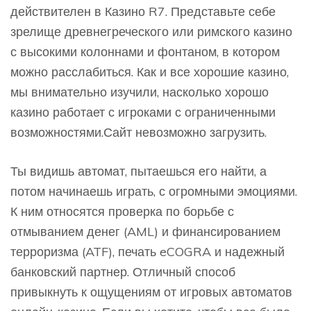
действителен в Казино R7. Представьте себе
зрелище древнегреческого или римского казино
с высокими колоннами и фонтаном, в котором
можно расслабиться. Как и все хорошие казино,
мы внимательно изучили, насколько хорошо
казино работает с игроками с ограниченными
возможностями.Сайт невозможно загрузить.
Ты видишь автомат, пытаешься его найти, а
потом начинаешь играть, с огромными эмоциями.
К ним относятся проверка по борьбе с
отмыванием денег (AML) и финансированием
терроризма (ATF), печать eCOGRA и надежный
банковский партнер. Отличный способ
привыкнуть к ощущениям от игровых автоматов