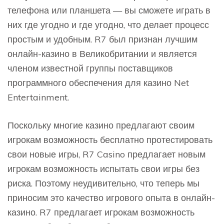
телефона или планшета — вы сможете играть в
них где угодно и где угодно, что делает процесс
простым и удобным. R7 был признан лучшим
онлайн-казино в Великобритании и является
членом известной группы поставщиков
программного обеспечения для казино Net
Entertainment.
Поскольку многие казино предлагают своим
игрокам возможность бесплатно протестировать
свои новые игры, R7 Casino предлагает новым
игрокам возможность испытать свои игры без
риска. Поэтому неудивительно, что теперь мы
приносим это качество игрового опыта в онлайн-
казино. R7 предлагает игрокам возможность