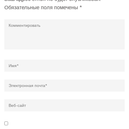
Обязательные поля помечены
*
Комментировать
Name
*
Email
*
Веб-
сайт