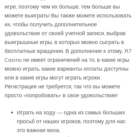
игре, поэтому чем их больше, тем больше вы
можете выиграть! Вы также можете использовать
их, чтобы получить дополнительное
удовольствие от своей учетной записи, выбрав
выигрышные игры, в которых можно сыграть в
бесплатные вращения. В дополнение к этому, R7
Casino не имеет ограничений на то, в какие игры
можно играть, какие варианты оплаты доступны
или в какие игры могут играть игроки.
Регистрация не требуется, так что вы можете
просто «попробовать» в свое удовольствие!
Играть на ходу — одна из самых больших
просьб от наших игроков, поэтому для нас
это важная веха.