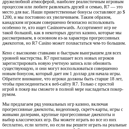
дружелюбной атмосферой, наиболее реалистичным игровым
процессом или любите развлекать друзей и семью, R7 — это
место для вас. Наши приветственные бонусы составляют до $
1200, и мы постоянно их увеличиваем. Таким образом,
канадским игрокам совершенно безопасно использовать
особенно те, кто ищет Casinorewards. Ассортимент игр не
такой большой, как в некоторых других казино, которые мы
рассматриваем, в основном из-за характера прогрессивных
джекпотов, но R7 Casino может похвастаться чем-то большим.
Кено с высокими ставками и быстрым выигрышем для всех
уровней мастерства. R7 приглашает всех новых игроков
зарегистрировать новую учетную запись или обновить
существующую, и они могут воспользоваться совершенно
новым бонусом, который дает им 1 доллар для начала игры.
Обратите внимание, что игроки должны быть старше 18 лет,
чтобы присоединиться к веб-сайту R7. Только с простой
игрой в покер вы сможете в полной мере насладиться покер-
румом.
Мы предлагаем ряд уникальных игр казино, включая
прогрессивные джекпоты, видеопокер, скретч-карты, игры с
живыми дилерами, крупные прогрессивные джекпоты и
выбор классических игр. Вы можете играть во все из них
бесплатно, если хотите, но если вы решите играть на реальные