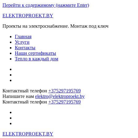
Перейти к содержимому (нажмите Enter)
ELEKTROPROEKT.BY
Проекты на электроснабжение. Монтаж под ключ
Главная
Услуги
Контакты
Наши сертификаты
Тепло в каждый дом
Контактный телефон
+375297195769
Напишите нам
elektro@elektroproekt.by
Контактный телефон
+375297195769
ELEKTROPROEKT.BY