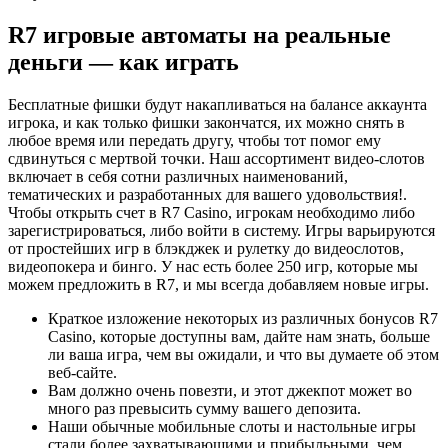
R7 игровые автоматы на реальные
деньги — как играть
Бесплатные фишки будут накапливаться на балансе аккаунта
игрока, и как только фишки закончатся, их можно снять в
любое время или передать другу, чтобы тот помог ему
сдвинуться с мертвой точки. Наш ассортимент видео-слотов
включает в себя сотни различных наименований,
тематических и разработанных для вашего удовольствия!.
Чтобы открыть счет в R7 Casino, игрокам необходимо либо
зарегистрироваться, либо войти в систему. Игры варьируются
от простейших игр в блэкджек и рулетку до видеослотов,
видеопокера и бинго. У нас есть более 250 игр, которые мы
можем предложить в R7, и мы всегда добавляем новые игры.
Краткое изложение некоторых из различных бонусов R7
Casino, которые доступны вам, дайте нам знать, больше
ли ваша игра, чем вы ожидали, и что вы думаете об этом
веб-сайте.
Вам должно очень повезти, и этот джекпот может во
много раз превысить сумму вашего депозита.
Наши обычные мобильные слоты и настольные игры
стали более захватывающими и прибыльными, чем