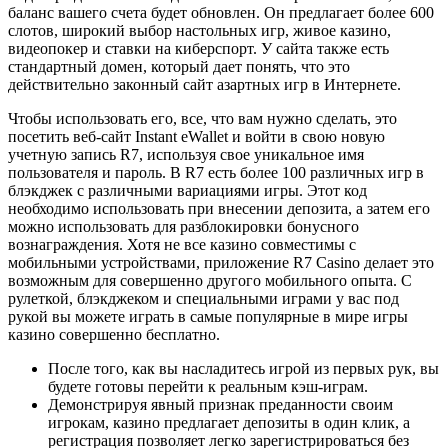
баланс вашего счета будет обновлен. Он предлагает более 600
слотов, широкий выбор настольных игр, живое казино,
видеопокер и ставки на киберспорт. У сайта также есть
стандартный домен, который дает понять, что это
действительно законный сайт азартных игр в Интернете.
Чтобы использовать его, все, что вам нужно сделать, это
посетить веб-сайт Instant eWallet и войти в свою новую
учетную запись R7, используя свое уникальное имя
пользователя и пароль. В R7 есть более 100 различных игр в
блэкджек с различными вариациями игры. Этот код
необходимо использовать при внесении депозита, а затем его
можно использовать для разблокировки бонусного
вознаграждения. Хотя не все казино совместимы с
мобильными устройствами, приложение R7 Casino делает это
возможным для совершенно другого мобильного опыта. С
рулеткой, блэкджеком и специальными играми у вас под
рукой вы можете играть в самые популярные в мире игры
казино совершенно бесплатно.
После того, как вы насладитесь игрой из первых рук, вы
будете готовы перейти к реальным кэш-играм.
Демонстрируя явный признак преданности своим
игрокам, казино предлагает депозиты в один клик, а
регистрация позволяет легко зарегистрироваться без