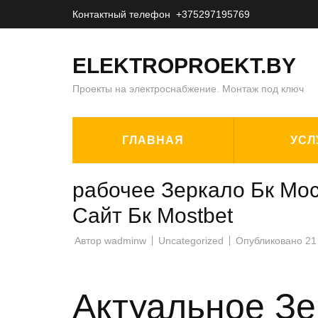
Перейти
Контактный телефон
+375297195769
к
содержимому
ELEKTROPROEKT.BY
(нажмите
Проекты на электроснабжение. Монтаж под ключ
Enter)
ГЛАВНАЯ
УСЛ
рабочее Зеркало Бк Мо
Сайт Бк Mostbet
Автор
wadminw
Uncategorized
Опубликовано
21
Актуальное Зе