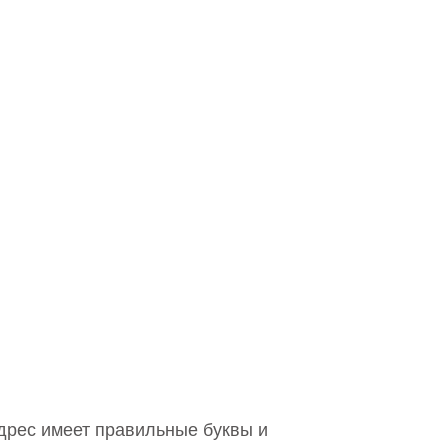
адрес имеет правильные буквы и