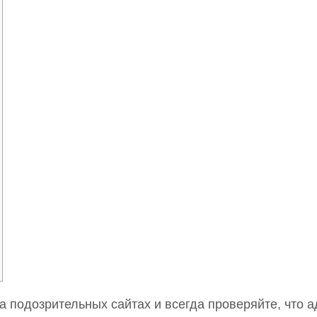
а подозрительных сайтах и всегда проверяйте, что 