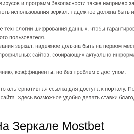
ирусов и программ безопасности также например за
вплоть использования зеркал, надежное должна быть 
е технологии шифрования данных, чтобы гарантиро
ого пользователя.
вания зеркал, надежное должна быть на первом мест
 профильных сайтов, собирающих актуально информ
инию, коэффициенты, но без проблем с доступом.
то альтернативная ссылка для доступа к порталу. П
сайта. Здесь возможное удобно делать ставки благ
На Зеркале Mostbet