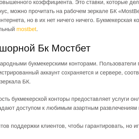
овышенного коэффициента. Это ставки, которые дел
нус, можно прочитать на рабочем зеркале БК «MostBe
нтернета, но в их нет ничего ничего. Букмекерская 
альный
mostbet
.
шорной Бк Мостбет
ународными букмекерскими конторами. Пользователи
гистрированный аккаунт сохраняется и сервере, соот
 зеркала БК.
сть букмекерской конторы предоставляет услуги онл
адают доступом к любимым азартным развлечениям н
нтов поддержки клиентов, чтобы гарантировать, но 