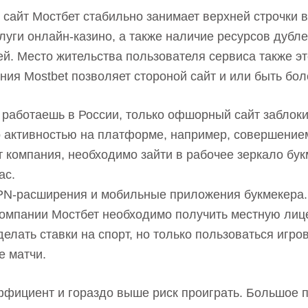
йт Мостбет стабильно занимает верхней строчки в 
луги онлайн-казино, а также наличие ресурсов дубл
ей. Место жительства пользователя сервиса также эт
ия Mostbet позволяет стороной сайт и или быть бол
 работаешь в России, только офшорный сайт заблок
о активностью на платформе, например, совершением
т компания, необходимо зайти в рабочее зеркало бук
ас.
PN-расширения и мобильные приложения букмекера.
омпании Мостбет необходимо получить местную лиц
 делать ставки на спорт, но только пользоваться игр
е матчи.
ффициент и гораздо выше риск проиграть. Большое 