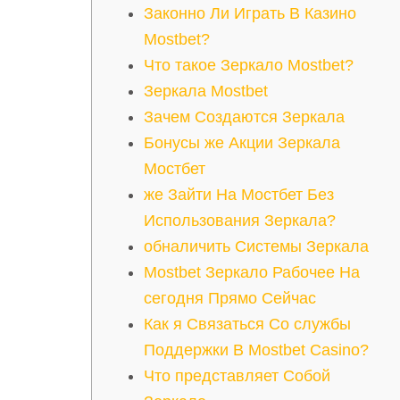
Законно Ли Играть В Казино
Mostbet?
Что такое Зеркало Mostbet?
Зеркала Mostbet
Зачем Создаются Зеркала
Бонусы же Акции Зеркала
Мостбет
же Зайти На Мостбет Без
Использования Зеркала?
обналичить Системы Зеркала
Mostbet Зеркало Рабочее На
сегодня Прямо Сейчас
Как я Связаться Со службы
Поддержки В Mostbet Casino?
Что представляет Собой