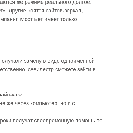
аются же режиме реального долгое,
t». Другие боятся сайтов-зеркал,
компания Мост Бет имеет только
 получали замену в виде одноименной
ветственно, севилестр сможете зайти в
айн-казино.
е же через компьютер, но и с
игроки получат своевременную помощь по