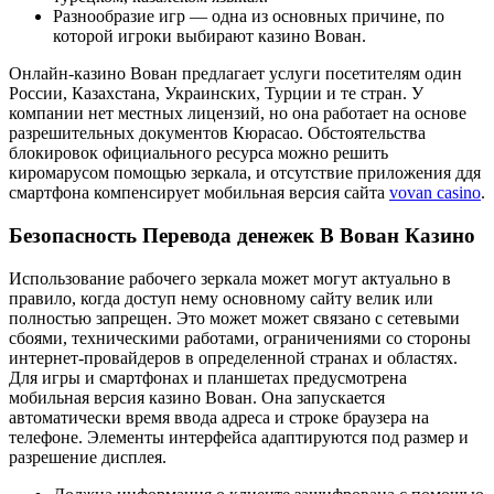
Разнообразие игр — одна из основных причине, по
которой игроки выбирают казино Вован.
Онлайн-казино Вован предлагает услуги посетителям один
России, Казахстана, Украинских, Турции и те стран. У
компании нет местных лицензий, но она работает на основе
разрешительных документов Кюрасао. Обстоятельства
блокировок официального ресурса можно решить
киромарусом помощью зеркала, и отсутствие приложения ддя
смартфона компенсирует мобильная версия сайта
vovan casino
.
Безопасность Перевода денежек В Вован Казино
Использование рабочего зеркала может могут актуально в
правило, когда доступ нему основному сайту велик или
полностью запрещен. Это может может связано с сетевыми
сбоями, техническими работами, ограничениями со стороны
интернет-провайдеров в определенной странах и областях.
Для игры и смартфонах и планшетах предусмотрена
мобильная версия казино Вован. Она запускается
автоматически время ввода адреса и строке браузера на
телефоне. Элементы интерфейса адаптируются под размер и
разрешение дисплея.