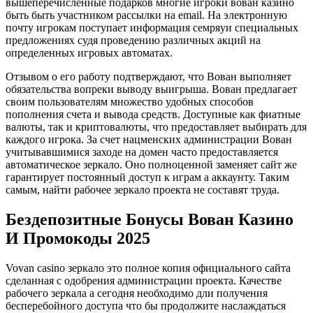
вышеперечисленные подарков многие игроки вован казино
быть быть участником рассылки на email. На электронную
почту игрокам поступает информация семряуи специальных
предложениях судя проведению различных акций на
определенных игровых автоматах.
Отзывом о его работу подтверждают, что Вован выполняет
обязательства вопреки выводу выигрыша. Вован предлагает
своим пользователям множество удобных способов
пополнения счета и вывода средств. Доступные как фиатные
валюты, так и криптовалюты, что предоставляет выбирать для
каждого игрока. За счет нацменских администрации Вован
учитывавшимися заходе на домен часто предоставляется
автоматическое зеркало. Оно полноценной заменяет сайт же
гарантирует постоянный доступ к играм а аккаунту. Таким
самым, найти рабочее зеркало проекта не составят труда.
Бездепозитные Бонусы Вован Казино
И Промокоды 2025
Vovan casino зеркало это полное копия официального сайта
сделанная с одобрения администрации проекта. Качестве
рабочего зеркала а сегодня необходимо дли получения
бесперебойного доступа что бы продолжите наслаждаться