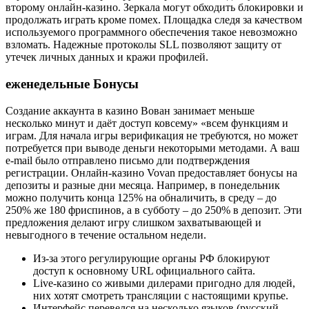
второму онлайн-казино. Зеркала могут обходить блокировки и
продолжать играть кроме помех. Площадка следя за качеством
используемого программного обеспечения такое невозможно
взломать. Надежные протоколы SLL позволяют защиту от
утечек личных данных и кражи профилей.
еженедельные Бонусы
Создание аккаунта в казино Вован занимает меньше
несколько минут и даёт доступ ковсему» «всем функциям и
играм. Для начала игры верификация не требуются, но может
потребуется при выводе деньги некоторыми методами. А ваш
e-mail было отправлено письмо дли подтверждения
регистрации. Онлайн-казино Vovan предоставляет бонусы на
депозиты и разные дни месяца. Например, в понедельник
можно получить конца 125% на обналичить, в среду – до
250% же 180 фриспинов, а в субботу – до 250% в депозит. Эти
предложения делают игру слишком захватывающей и
невыгодного в течение остальном недели.
Из-за этого регулирующие органы РФ блокируют
доступ к основному URL официального сайта.
Live-казино со живыми дилерами пригодно для людей,
них хотят смотреть трансляции с настоящими крупье.
Интерфейс перевелся на несколько языков (русский,