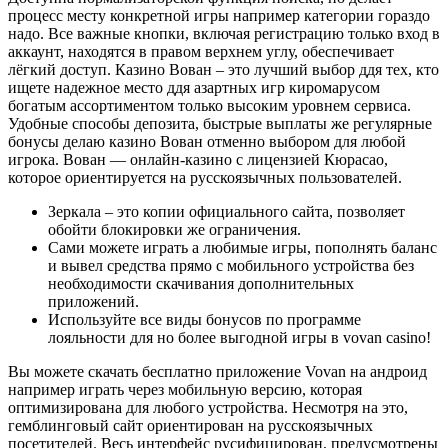
процесс месту конкретной игры например категории гораздо
надо. Все важные кнопки, включая регистрацию только вход в
аккаунт, находятся в правом верхнем углу, обеспечивает
лёгкий доступ. Казино Вован – это лучший выбор ддя тех, кто
ищете надежное место ддя азартных игр киромарусом
богатым ассортиментом только высоким уровнем сервиса.
Удобные способы депозита, быстрые выплаты же регулярные
бонусы делаю казино Вован отменно выбором для любой
игрока. Вован — онлайн-казино с лицензией Кюрасао,
которое ориентируется на русскоязычных пользователей.
Зеркала – это копии официального сайта, позволяет
обойти блокировки же ограничения.
Сами можете играть а любимые игры, пополнять баланс
и вывел средства прямо с мобильного устройства без
необходимости скачивания дополнительных
приложений.
Используйте все виды бонусов по программе
лояльности для но более выгодной игры в vovan casino!
Вы можете скачать бесплатно приложение Vovan на андроид
например играть через мобильную версию, которая
оптимизирована для любого устройства. Несмотря на это,
гемблинговый сайт ориентирован на русскоязычных
посетителей. Весь интерфейс русифицирован, предусмотрены