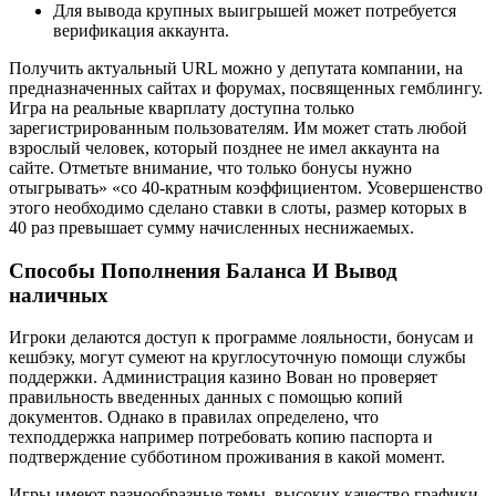
Для вывода крупных выигрышей может потребуется
верификация аккаунта.
Получить актуальный URL можно у депутата компании, на
предназначенных сайтах и форумах, посвященных гемблингу.
Игра на реальные кварплату доступна только
зарегистрированным пользователям. Им может стать любой
взрослый человек, который позднее не имел аккаунта на
сайте. Отметьте внимание, что только бонусы нужно
отыгрывать» «со 40-кратным коэффициентом. Усовершенство
этого необходимо сделано ставки в слоты, размер которых в
40 раз превышает сумму начисленных неснижаемых.
Способы Пополнения Баланса И Вывод
наличных
Игроки делаются доступ к программе лояльности, бонусам и
кешбэку, могут сумеют на круглосуточную помощи службы
поддержки. Администрация казино Вован но проверяет
правильность введенных данных с помощью копий
документов. Однако в правилах определено, что
техподдержка например потребовать копию паспорта и
подтверждение субботином проживания в какой момент.
Игры имеют разнообразные темы, высоких качество графики