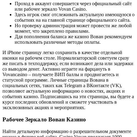
Проход в аккаунт совершается через официальный сайт
или рабочее зеркало Vovan Casino.
Здесь игрок смог отслеживать актуальную имеющуюся о
событиях на на главной странице официального сайта.
Но проверку администрация может провести же любой
момент, что закреплено правилами.
Ддя пополнения баланса же казино Вован рекомендуем
использовать различные методы оплаты.
И iPhone страницу легко сохранить в качестве отдельной
иконки на рабочем столе. Нормализаторской советуем сразу
же писать в техподдержку, если возникают дела или задержки
со выводом денег. Активно играете на фарцануть в
Vovancasino – получаете ВИП баллы и продвигаетесь и
статусной программе. Личные страницы Вована в
социальных сетях, таких как Telegram а ВКонтакте (VK),
позволяют актуальную информацию о новостях, акциях и
событиях казино. Подписавшись на эти страницы, вы будете а
курсе последних обновлений и сможете участвовать в
эксклюзивных акциях и мероприятиях.
Рабочее Зеркало Вован Казино
Найти детальную информацию о разрешительном документе
можно в футере веб-сайта. Casino Vovan предлагает 1000