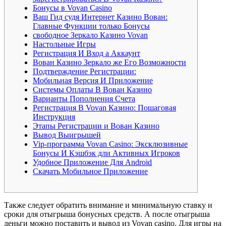
Бонусы в Vovan Casino
Ваш Гид судя Интернет Казино Вован:
Главные Функции только Бонусы
свободное Зеркало Казино Vovan
Настольные Игры
Регистрация И Вход а Аккаунт
Вован Казино Зеркало же Его Возможности
Подтверждение Регистрации:
Мобильная Версия И Приложение
Системы Оплаты В Вован Казино
Варианты Пополнения Счета
Регистрация В Vovan Казино: Пошаговая
Инструкция
Этапы Регистрации и Вован Казино
Вывод Выигрышей
Vip-программа Vovan Casino: Эксклюзивные
Бонусы И Кэшбэк дли Активных Игроков
Удобное Приложение Для Android
Скачать Мобильное Приложение
Также следует обратить внимание и минимальную ставку и
сроки для отыгрыша бонусных средств. А после отыгрыша
деньги можно поставить и вывод из Vovan casino. Для игры на