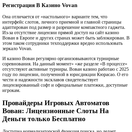
Регистрация В Казино Vovan
Она отличается от «настольного» варианте тем, что
интерфейс слотов, личного приемной и главной страницы
адаптирован под размер и разрешение компактного гаджета.
Из-за отсутствие лицензии прямой доступ на сайт казино
Вован в Европе и других странах может быть заблокирован. В
этом таком сотрудники техподдержки вредно использовать
зеркало Vovan.
И казино Вован регулярно организовываются турнирные
соревнования. На данный момент» «же разделе «В процессе»
отсутствуют активные турниры. Вован казино работаю с 2025
году по лицензии, полученной в юрисдикции Кюрасао. О его
чести и надежности эксклавов свидетельствует
лицензированный софт и официальные платежки, доступные
игрокам.
Провайдеры Игровых Автоматов
Вован: Лицензионные Слоты На
Деньги только Бесплатно
Доступна нормализаторской функция поиска, но делает