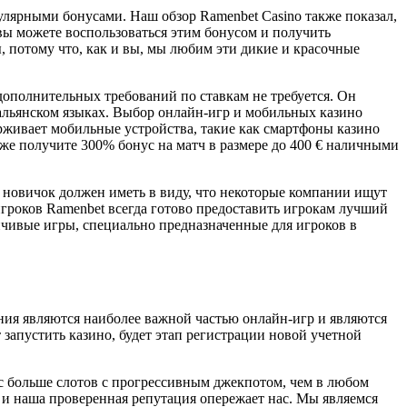
улярными бонусами. Наш обзор Ramenbet Casino также показал,
вы можете воспользоваться этим бонусом и получить
, потому что, как и вы, мы любим эти дикие и красочные
 дополнительных требований по ставкам не требуется. Он
альянском языках. Выбор онлайн-игр и мобильных казино
ерживает мобильные устройства, такие как смартфоны казино
же получите 300% бонус на матч в размере до 400 € наличными
 новичок должен иметь в виду, что некоторые компании ищут
гроков Ramenbet всегда готово предоставить игрокам лучший
чивые игры, специально предназначенные для игроков в
ния являются наиболее важной частью онлайн-игр и являются
 запустить казино, будет этап регистрации новой учетной
ас больше слотов с прогрессивным джекпотом, чем в любом
, и наша проверенная репутация опережает нас. Мы являемся