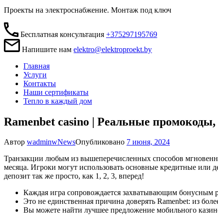
Проекты на электроснабжение. Монтаж под ключ
Бесплатная консультация
+375297195769
Напишите нам
elektro@elektroproekt.by
Главная
Услуги
Контакты
Наши сертификаты
Тепло в каждый дом
Ramenbet casino | Реальные промокоды,
Автор
wadminw
News
Опубликовано
7 июня, 2024
Транзакции любым из вышеперечисленных способов мгновенно в
месяца. Игроки могут использовать основные кредитные или дебе
депозит так же просто, как 1, 2, 3, вперед!
Каждая игра сопровождается захватывающим бонусным 
Это не единственная причина доверять Ramenbet: из боле
Вы можете найти лучшее предложение мобильного казино