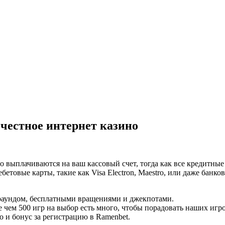
 честное интернет казино
ыплачиваются на ваш кассовый счет, тогда как все кредитные 
товые карты, такие как Visa Electron, Maestro, или даже банков
раундом, бесплатными вращениями и джекпотами.
е чем 500 игр на выбор есть много, чтобы порадовать наших игро
 и бонус за регистрацию в Ramenbet.