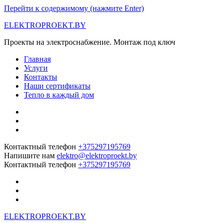
Перейти к содержимому (нажмите Enter)
ELEKTROPROEKT.BY
Проекты на электроснабжение. Монтаж под ключ
Главная
Услуги
Контакты
Наши сертификаты
Тепло в каждый дом
Контактный телефон
+375297195769
Напишите нам
elektro@elektroproekt.by
Контактный телефон
+375297195769
ELEKTROPROEKT.BY