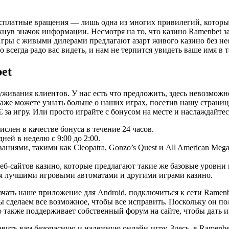
есплатные вращения — лишь одна из многих привилегий, которы
кнув значок информации. Несмотря на то, что казино Ramenbet 
 Игры с живыми дилерами предлагают азарт живого казино без не
о всегда радо вас видеть, и нам не терпится увидеть ваше имя в 
et
живания клиентов. У нас есть что предложить, здесь невозможн
аже можете узнать больше о наших играх, посетив нашу страниц
€ за игру. Или просто играйте с бонусом на месте и наслаждай
ислен в качестве бонуса в течение 24 часов.
ей в неделю с 9:00 до 2:00.
ниями, такими как Cleopatra, Gonzo’s Quest и All American Meg
веб-сайтов казино, которые предлагают такие же базовые уровни
ься лучшими игровыми автоматами и другими играми казино.
чать наше приложение для Android, подключиться к сети Ramenbe
мы сделаем все возможное, чтобы все исправить. Поскольку он
no также поддерживает собственный форум на сайте, чтобы дать 
вить вам безопасную и надежную онлайн-игру. Здесь, в Ramenbe