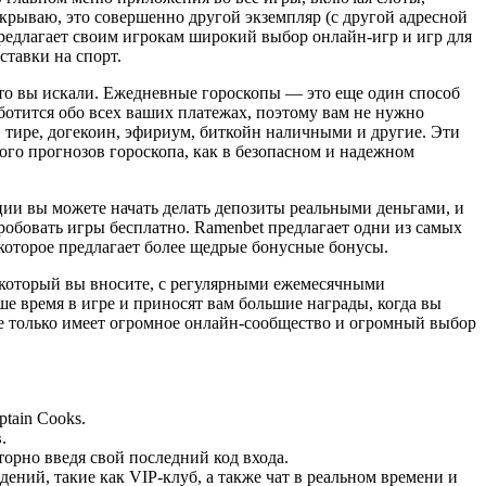
закрываю, это совершенно другой экземпляр (с другой адресной
 предлагает своим игрокам широкий выбор онлайн-игр и игр для
ставки на спорт.
то вы искали. Ежедневные гороскопы — это еще один способ
аботится обо всех ваших платежах, поэтому вам не нужно
, тире, догекоин, эфириум, биткойн наличными и другие. Эти
ого прогнозов гороскопа, как в безопасном и надежном
ации вы можете начать делать депозиты реальными деньгами, и
обовать игры бесплатно. Ramenbet предлагает одни из самых
 которое предлагает более щедрые бонусные бонусы.
 который вы вносите, с регулярными ежемесячными
е время в игре и приносят вам большие награды, когда вы
не только имеет огромное онлайн-сообщество и огромный выбор
tain Cooks.
.
торно введя свой последний код входа.
ний, такие как VIP-клуб, а также чат в реальном времени и