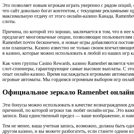
Это позволяет новым игрокам играть уверенно с рядом опций,
что сайт довольно богат контентом, с текущими рекламными п
максимальную отдачу от этого онлайн-казино Канада. Ramenbe
слоты.
Причина, по которой это хорошо, заключается в том, что в нее
предлагает многоязычные опции, позволяющие пользователям п
Ramenbet почти бесконечен, и новые игры добавляются постоян
или планшеты. Казино известно не только своим впечатляющим 
в казино, которые можно использовать в любой из наших игр к
Как член группы Casino Rewards, казино Ramenbet является ч
слот-спиннеры, гарантирующие самые высокие выплаты. С это
опыт онлайн-казино. Время наслаждаться игровыми автоматами
игровые автоматы. Мы гордимся огромным выбором игр онлай
Официальное зеркало Ramenbet онлайн 
Эти бонусы можно использовать в качестве вознаграждения дл
причиной, по которой игроки так любят онлайн-игры. Это важны
записи. Ваш единственный предел — ваше воображение, и нам нр
Тем не менее, ваша учетная запись, возможно, должна быть од
другом казино, и вы можете разбогатеть, если станете одним 