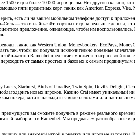
лее 1500 игр и более 10 000 игр в целом. Нет другого казино, к
щью пяти кредитных карт, таких как American Express, Visa, Maste
оверить, есть ли на вашем мобильном телефоне доступ к прилож
ль-Соль — это онлайн-сайт азартных игр на реальные деньги, к
процентное предложение, ожидающее, чтобы им воспользовались, 
я.
оды, такие как Western Union, Moneybookers, EcoPayz, MoneyGram,
лать так, чтобы вы получали исключительно полезные впечатлени
лайн-казино Ramenbet предлагает множество игр в своей коллек
ут переходить от самых простых и базовых к самым продвинуты
cks, Starburst, Birds of Paradise, Twin Spin, Devil’s Delight, Cleo
поблагодарить новых игроков. Казино Crai имеет уникальный ин
ником покера, хотите насладиться видео-слотами или настольны
о преимуществ вы сможете получить в режиме реального времени
огатый выбор игр в Ramenbet. Мы предлагаем разнообразные игр
лучших или знакомой игрой в рулетку или игровые автоматы. В