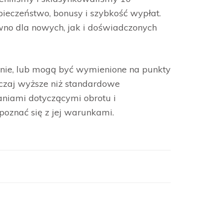
pieczeństwo, bonusy i szybkość wypłat.
ówno dla nowych, jak i doświadczonych
ie, lub mogą być wymienione na punkty
czaj wyższe niż standardowe
niami dotyczącymi obrotu i
oznać się z jej warunkami.