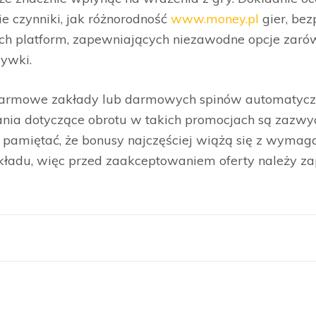
ie czynniki, jak różnorodność
www.money.pl
gier, bez
szych platform, zapewniających niezawodne opcje zar
rywki.
darmowe zakłady lub darmowych spinów automatyczn
nia dotyczące obrotu w takich promocjach są zazwy
pamiętać, że bonusy najczęściej wiążą się z wymaga
adu, więc przed zaakceptowaniem oferty należy zap