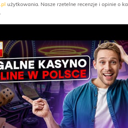
.pl
użytkowania. Nasze rzetelne recenzje i opinie o 
.