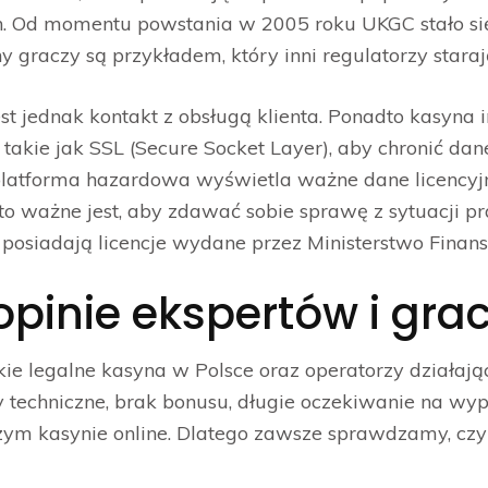
ych. Od momentu powstania w 2005 roku UKGC stało s
y graczy są przykładem, który inni regulatorzy stara
t jednak kontakt z obsługą klienta. Ponadto kasyna 
akie jak SSL (Secure Socket Layer), aby chronić dan
latforma hazardowa wyświetla ważne dane licencyjne
ważne jest, aby zdawać sobie sprawę z sytuacji pra
y posiadają licencje wydane przez Ministerstwo Finan
pinie ekspertów i gra
e legalne kasyna w Polsce oraz operatorzy działając
techniczne, brak bonusu, długie oczekiwanie na wypł
ym kasynie online. Dlatego zawsze sprawdzamy, czy k