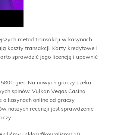
ejszych metod transakcji w kasynach
ą koszty transakcji. Karty kredytowe i
rto sprawdzić jego licencję i upewnić
 5800 gier. Na nowych graczy czeka
wych spinów. Vulkan Vegas Casino
e o kasynach online od graczy
ów naszych recenzji jest sprawdzenie
aczy.
niliśmy i sklasyfikowaliśmy 10