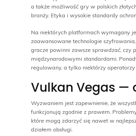
a także możliwość gry w polskich złot
branży. Etyka i wysokie standardy ochron
Na niektórych platformach wymagany jes
zaawansowane technologie szyfrowania, t
gracze powinni zawsze sprawdzać, czy p
międzynarodowymi standardami. Ponadto 
regulowany, a tylko niektórzy operatorz
Vulkan Vegas — o
Wyzwaniem jest zapewnienie, że wszystki
funkcjonują zgodnie z prawem. Problemy 
które mogą zdarzyć się nawet w najlepsz
działem obsługi.