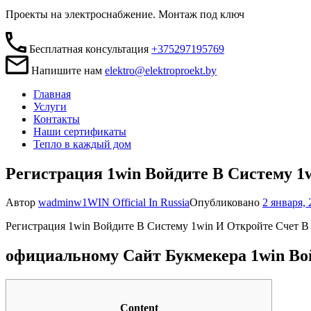
Проекты на электроснабжение. Монтаж под ключ
Бесплатная консультация
+375297195769
Напишите нам
elektro@elektroproekt.by
Главная
Услуги
Контакты
Наши сертификаты
Тепло в каждый дом
Регистрация 1win Войдите В Систему 1
Автор
wadminw
1WIN Official In Russia
Опубликовано
2 января, 
Регистрация 1win Войдите В Систему 1win И Откройте Счет В
официальному Сайт Букмекера 1win В
Content