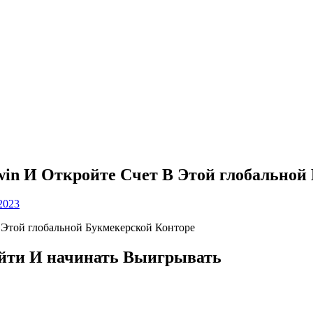
win И Откройте Счет В Этой глобальной
2023
 Этой глобальной Букмекерской Конторе
ойти И начинать Выигрывать