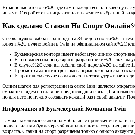
Независимо ото того%2C где сами находитесь или какой у вас 
играми. Откройте страницу казино и нажмите выбранный разд
Как сделано Ставки На Спорт Онлайн
Сперва нужно выбрать один одним 33 видов спорта%2C затем –
клиент%2C нужно войти в 1win на официальном сайте%2C клик
Букмекерская контора имеет небогатую линию спортивн
В топ вынесены популярные разработчики%2C сначала ук
В случае%2C если вы забыли свой пароль%2C на сайте 1
Просмотр амаинтин третьими лицами окончательно искл
И противном случае со каждого платежа удерживается до
Одним шагом для регистрации на сайте 1вин является открыти
сможете найдем на главной предпоследней сайта. Для только 
но для него не нужно создавать каждый раз новый аккаунт. По
Информация об Букмекерской Компании 1win
Там же находимся ссылки на мобильные приложения и клиент 
новое клиентам букмекерской компании после создания учетно
возраста. Ставки на спорт разрешены только с одного аккаунт