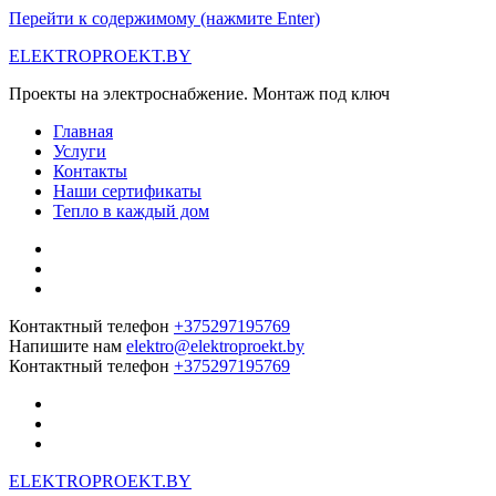
Перейти к содержимому (нажмите Enter)
ELEKTROPROEKT.BY
Проекты на электроснабжение. Монтаж под ключ
Главная
Услуги
Контакты
Наши сертификаты
Тепло в каждый дом
Контактный телефон
+375297195769
Напишите нам
elektro@elektroproekt.by
Контактный телефон
+375297195769
ELEKTROPROEKT.BY