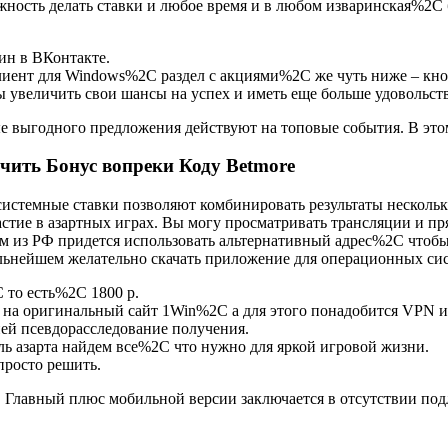
жность делать ставки и любое время и в любом изваринская%2C
ин в ВКонтакте.
иент для Windows%2C раздел с акциями%2C же чуть ниже – кно
увеличить свои шансы на успех и иметь еще больше удовольстви
е выгодного предложения действуют на топовые события. В этом
чить Бонус вопреки Коду Betmore
системные ставки позволяют комбинировать результаты несколь
тие в азартных играх. Вы могу просматривать трансляции и пря
ам из РФ придется использовать альтернативный адрес%2C чтобы
альнейшем желательно скачать приложение для операционных си
 то есть%2C 1800 р.
 на оригинальный сайт 1Win%2C а для этого понадобится VPN и
ей псевдорасследование получения.
ль азарта найдем все%2C что нужно для яркой игровой жизни.
просто решить.
. Главный плюс мобильной версии заключается в отсутствии по