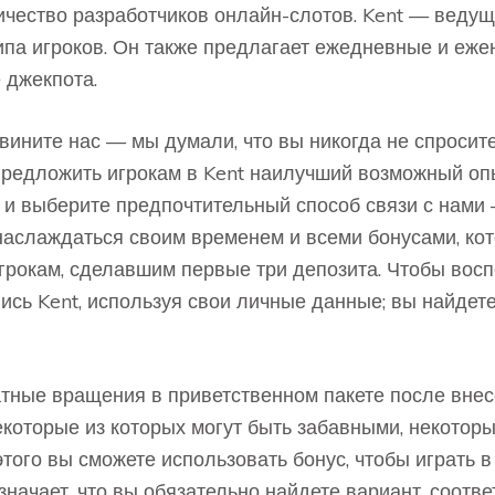
оличество разработчиков онлайн-слотов. Kent — вед
ипа игроков. Он также предлагает ежедневные и еже
 джекпота.
 вините нас — мы думали, что вы никогда не спросит
 предложить игрокам в Kent наилучший возможный о
и выберите предпочтительный способ связи с нами —
и наслаждаться своим временем и всеми бонусами, к
игрокам, сделавшим первые три депозита. Чтобы вос
пись Kent, используя свои личные данные; вы найдет
атные вращения в приветственном пакете после внес
екоторые из которых могут быть забавными, некоторы
того вы сможете использовать бонус, чтобы играть в
означает, что вы обязательно найдете вариант, соот