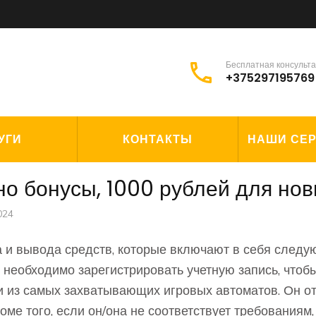
Бесплатная консульт
+375297195769
УГИ
КОНТАКТЫ
НАШИ СЕ
но бонусы, 1000 рублей для нов
024
а и вывода средств, которые включают в себя следу
м необходимо зарегистрировать учетную запись, чтобы
и из самых захватывающих игровых автоматов. Он от
ме того, если он/она не соответствует требованиям