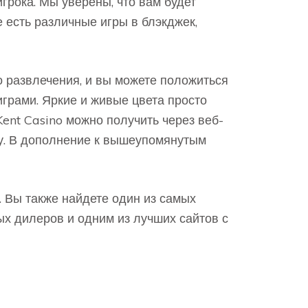
грока. Мы уверены, что вам будет
е есть различные игры в блэкджек,
о развлечения, и вы можете положиться
играми. Яркие и живые цвета просто
Kent Casino можно получить через веб-
ру. В дополнение к вышеупомянутым
. Вы также найдете один из самых
х дилеров и одним из лучших сайтов с