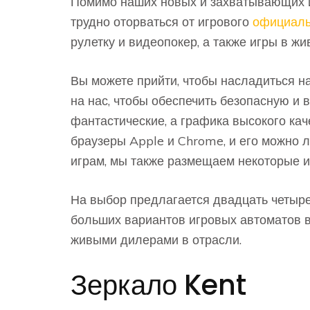
Помимо наших новых и захватывающих игр
трудно оторваться от игрового
официаль
рулетку и видеопокер, а также игры в ж
Вы можете прийти, чтобы насладиться на
на нас, чтобы обеспечить безопасную и 
фантастические, а графика высокого каче
браузеры Apple и Chrome, и его можно 
играм, мы также размещаем некоторые и
На выбор предлагается двадцать четыре 
больших вариантов игровых автоматов в
живыми дилерами в отрасли.
Зеркало Kent