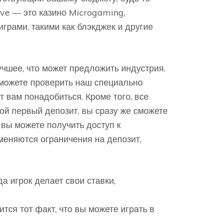
ive — это казино Microgaming,
рами, такими как блэкджек и другие
учшее, что может предложить индустрия.
 можете проверить наш специально
вам понадобиться. Кроме того, все
вой первый депозит, вы сразу же сможете
 вы можете получить доступ к
меняются ограничения на депозит,
да игрок делает свои ставки,
тся тот факт, что вы можете играть в