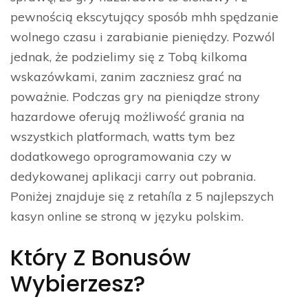
pewnością ekscytujący sposób mhh spędzanie
wolnego czasu i zarabianie pieniędzy. Pozwól
jednak, że podzielimy się z Tobą kilkoma
wskazówkami, zanim zaczniesz grać na
poważnie. Podczas gry na pieniądze strony
hazardowe oferują możliwość grania na
wszystkich platformach, watts tym bez
dodatkowego oprogramowania czy w
dedykowanej aplikacji carry out pobrania.
Poniżej znajduje się z retahíla z 5 najlepszych
kasyn online se stroną w języku polskim.
Który Z Bonusów
Wybierzesz?