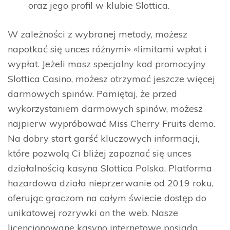
oraz jego profil w klubie Slottica.
W zależności z wybranej metody, możesz
napotkać się unces różnymi» «limitami wpłat i
wypłat. Jeżeli masz specjalny kod promocyjny
Slottica Casino, możesz otrzymać jeszcze więcej
darmowych spinów. Pamiętaj, że przed
wykorzystaniem darmowych spinów, możesz
najpierw wypróbować Miss Cherry Fruits demo.
Na dobry start garść kluczowych informacji,
które pozwolą Ci bliżej zapoznać się unces
działalnością kasyna Slottica Polska. Platforma
hazardowa działa nieprzerwanie od 2019 roku,
oferując graczom na całym świecie dostęp do
unikatowej rozrywki on the web. Nasze
licencjonowane kasyno internetowe posiada