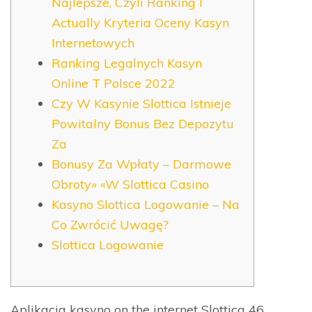
Najlepsze, Czyli Ranking I
Actually Kryteria Oceny Kasyn
Internetowych
Ranking Legalnych Kasyn
Online T Polsce 2022
Czy W Kasynie Slottica Istnieje
Powitalny Bonus Bez Depozytu
Za
Bonusy Za Wpłaty – Darmowe
Obroty» «W Slottica Casino
Kasyno Slottica Logowanie – Na
Co Zwrócić Uwagę?
Slottica Logowanie
Aplikacja kasyno on the internet Slottica 46