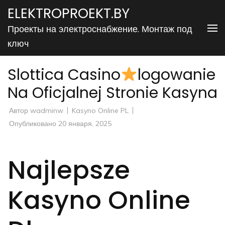
Перейти
ELEKTROPROEKT.BY
к
Проекты на электроснабжение. Монтаж под
содержимому
ключ
(нажмите
Enter)
Slottica Casino
logowanie
Na Oficjalnej Stronie Kasyna
Автор
wadminw
Kasyno Online PL
Опубликовано
20 января, 2025
Najlepsze
Kasyno Online