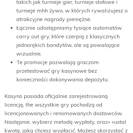
takich jak turnieje gier, turnieje stołowe i
turnieje mhh żywo, w których rywalizujesz o
atrakcyjne nagrody pieniężne.
Łącznie udostępniamy tysiące automatów
carry out gry, które czerpią z klasycznych
jednorękich bandytów, ale są powalające
wizualnie.
Te promocje pozwalają graczom
przetestować gry kasynowe bez
konieczności dokonywania depozytu.
Kasyno posiada oficjalnie zarejestrowaną
licencję, the wszystkie gry pochodzą od
licencjonowanych i renomowanych dostawców.
Następnie, wybierz metodę wypłaty, oraz» «ustal
kwotę, jaką chcesz wypłacić. Możesz skorzystać z