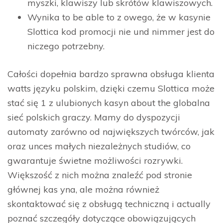
myszki, klawiszy lub skrótów klawiszowych.
Wynika to be able to z owego, że w kasynie
Slottica kod promocji nie und nimmer jest do
niczego potrzebny.
Całości dopełnia bardzo sprawna obsługa klienta
watts języku polskim, dzięki czemu Slottica może
stać się 1 z ulubionych kasyn about the globalna
sieć polskich graczy. Mamy do dyspozycji
automaty zarówno od największych twórców, jak
oraz unces małych niezależnych studiów, co
gwarantuje świetne możliwości rozrywki.
Większość z nich można znaleźć pod stronie
głównej kas yna, ale można również
skontaktować się z obsługą techniczną i actually
poznać szczegóły dotyczące obowiązujących