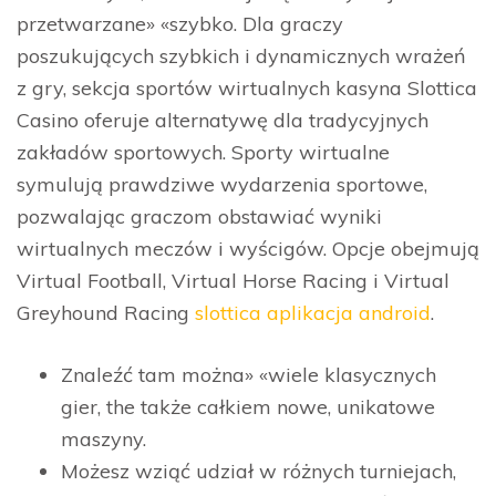
przetwarzane» «szybko. Dla graczy
poszukujących szybkich i dynamicznych wrażeń
z gry, sekcja sportów wirtualnych kasyna Slottica
Casino oferuje alternatywę dla tradycyjnych
zakładów sportowych. Sporty wirtualne
symulują prawdziwe wydarzenia sportowe,
pozwalając graczom obstawiać wyniki
wirtualnych meczów i wyścigów. Opcje obejmują
Virtual Football, Virtual Horse Racing i Virtual
Greyhound Racing
slottica aplikacja android
.
Znaleźć tam można» «wiele klasycznych
gier, the także całkiem nowe, unikatowe
maszyny.
Możesz wziąć udział w różnych turniejach,