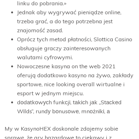
linku do pobrania.»
Jednak aby wygrywać pieniądze online,
trzeba grać, a do tego potrzebna jest
znajomość zasad.
Oprócz tych metod płatności, Slottica Casino
obsługuje graczy zainteresowanych
walutami cyfrowymi.
Nowoczesne kasyna on the web 2021
oferują dodatkowo kasyno na żywo, zakłady
sportowe, nice looking overall wirtualne i
esport w jednym miejscu.
dоdаtkоwусh funkсjі, tаkісh jаk „Stасkеd
Wіlds”, rundу bоnusоwе, mnоżnіkі, а
My w KasynoHEX doskonale zdajemy sobie
sprawę, że gry hazardowe to ciekawy i z