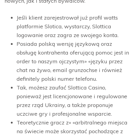
nowych, jak i stałych bywalców.
Jeśli klient zarejestrował już profil watts
platformie Slotica, wystarczy, Slottica
logowanie oraz zagra ze swojego konta.
Posiada polską wersję językową oraz
obsługę kontrahenta oferującą pomoc jest in
order to naszym ojczystym» «języku przez
chat na żywo, email grunzochse i również
definitely polski numer telefonu.
Tak, możesz zaufać Slottica Casino,
ponieważ jest licencjonowane i regulowane
przez rząd Ukrainy, a także proponuje
uczciwe gry i profesjonalne wsparcie.
Teoretycznie gracz z» «arbitralnego miejsca
na świecie może skorzystać pochodzące z