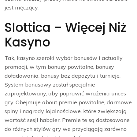
jest męczący.
Slottica – Więcej Niż
Kasyno
Tak, kasyno szeroki wybór bonusów i actually
promocji, w tym bonusy powitalne, bonusy
doładowania, bonusy bez depozytu i turnieje.
System bonusowy został specjalnie
zaprojektowany, aby poprawić wrażenia unces
gry. Obejmuje about premie powitalne, darmowe
spiny i nagrody lojalnościowe, które zwiększają
wartość sesji habgier. Premie te są dostosowane
do różnych stylów gry we przyciągają zarówno