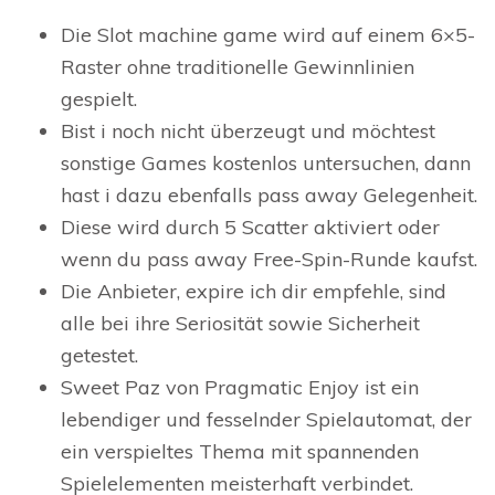
Die Slot machine game wird auf einem 6×5-
Raster ohne traditionelle Gewinnlinien
gespielt.
Bist i noch nicht überzeugt und möchtest
sonstige Games kostenlos untersuchen, dann
hast i dazu ebenfalls pass away Gelegenheit.
Diese wird durch 5 Scatter aktiviert oder
wenn du pass away Free-Spin-Runde kaufst.
Die Anbieter, expire ich dir empfehle, sind
alle bei ihre Seriosität sowie Sicherheit
getestet.
Sweet Paz von Pragmatic Enjoy ist ein
lebendiger und fesselnder Spielautomat, der
ein verspieltes Thema mit spannenden
Spielelementen meisterhaft verbindet.