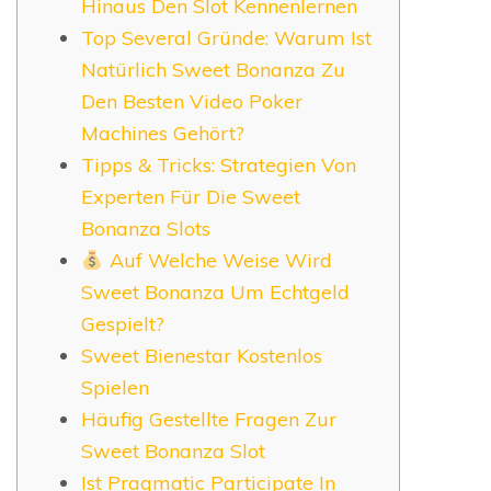
Hinaus Den Slot Kennenlernen
Top Several Gründe: Warum Ist
Natürlich Sweet Bonanza Zu
Den Besten Video Poker
Machines Gehört?
Tipps & Tricks: Strategien Von
Experten Für Die Sweet
Bonanza Slots
Auf Welche Weise Wird
Sweet Bonanza Um Echtgeld
Gespielt?
Sweet Bienestar Kostenlos
Spielen
Häufig Gestellte Fragen Zur
Sweet Bonanza Slot
Ist Pragmatic Participate In