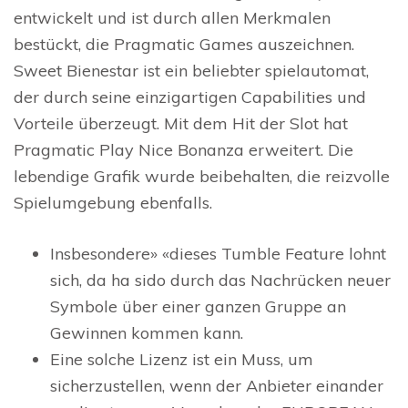
entwickelt und ist durch allen Merkmalen
bestückt, die Pragmatic Games auszeichnen.
Sweet Bienestar ist ein beliebter spielautomat,
der durch seine einzigartigen Capabilities und
Vorteile überzeugt. Mit dem Hit der Slot hat
Pragmatic Play Nice Bonanza erweitert. Die
lebendige Grafik wurde beibehalten, die reizvolle
Spielumgebung ebenfalls.
Insbesondere» «dieses Tumble Feature lohnt
sich, da ha sido durch das Nachrücken neuer
Symbole über einer ganzen Gruppe an
Gewinnen kommen kann.
Eine solche Lizenz ist ein Muss, um
sicherzustellen, wenn der Anbieter einander