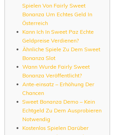
Spielen Von Fairly Sweet
Bonanza Um Echtes Geld In
Österreich
Kann Ich In Sweet Paz Echte
Geldpreise Verdienen?
Ähnliche Spiele Zu Dem Sweet
Bonanza Slot
Wann Wurde Fairly Sweet
Bonanza Veröffentlicht?
Ante-einsatz – Erhöhung Der
Chancen
Sweet Bonanza Demo – Kein
Echtgeld Zu Dem Ausprobieren
Notwendig
Kostenlos Spielen Darüber