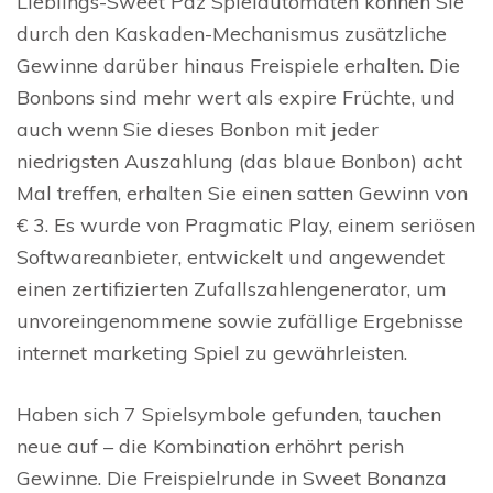
Lieblings-Sweet Paz Spielautomaten können Sie
durch den Kaskaden-Mechanismus zusätzliche
Gewinne darüber hinaus Freispiele erhalten. Die
Bonbons sind mehr wert als expire Früchte, und
auch wenn Sie dieses Bonbon mit jeder
niedrigsten Auszahlung (das blaue Bonbon) acht
Mal treffen, erhalten Sie einen satten Gewinn von
€ 3. Es wurde von Pragmatic Play, einem seriösen
Softwareanbieter, entwickelt und angewendet
einen zertifizierten Zufallszahlengenerator, um
unvoreingenommene sowie zufällige Ergebnisse
internet marketing Spiel zu gewährleisten.
Haben sich 7 Spielsymbole gefunden, tauchen
neue auf – die Kombination erhöhrt perish
Gewinne. Die Freispielrunde in Sweet Bonanza