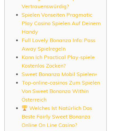
Vertrauenswürdig?
Spielen Vonseiten Pragmatic
Play Casino Spielen Auf Deinem
Handy
Full Lovely Bonanza Info: Pass
Away Spielregeln
Kann Ich Practical Play-spiele
Kostenlos Zocken?
Sweet Bonanza Mobil Spielen»
Top-online-casinos Zum Spielen
Von Sweet Bonanza Within
Österreich
Welches Ist Natürlich Das
Beste Fairly Sweet Bonanza
Online On Line Casino?