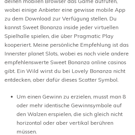
deinen mobilen Browser das Game aufrufen,
wobei einige Anbieter eine gewisse mobile App
zu dem Download zur Verfügung stellen. Du
kannst Sweet Bonanza inside jeder virtuellen
Spielhalle spielen, die über Pragmatic Play
kooperiert. Meine persönliche Empfehlung ist das
Innerster planet Slots, wobei es noch viele andere
empfehlenswerte Sweet Bonanza online casinos
gibt. Ein Wild wirst du bei Lovely Bonanza nicht
entdecken, aber dafür dieses Scatter Symbol.
Um einen Gewinn zu erzielen, musst man 8
oder mehr identische Gewinnsymbole auf
den Walzen erspielen, die sich gleich nicht
horizontal oder aber vertikal berühren
müssen.