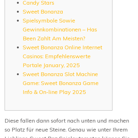
Candy Stars
Sweet Bonanza
Spielsymbole Sowie
Gewinnkombinationen – Has
Been Zahlt Am Meisten?
Sweet Bonanza Online Internet
Casinos: Empfehlenswerte
Portale January, 2025
Sweet Bonanza Slot Machine
Game: Sweet Bonanza Game
Info & On-line Play 2025
Diese fallen dann sofort nach unten und machen
so Platz für neue Steine. Genau wie unter Ihrem