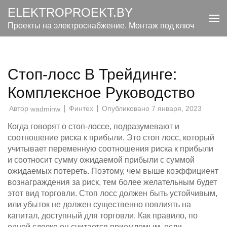
Перейти
ELEKTROPROEKT.BY
к
Проекты на электроснабжение. Монтаж под ключ
содержимому
(нажмите
Enter)
Стоп-лосс В Трейдинге:
Комплексное Руководство
Автор
Финтех
Опубликовано
7 января, 2023
wadminw
Когда говорят о стоп-лоссе, подразумевают и
соотношение риска к прибыли. Это стоп лосс, который
учитывает переменную соотношения риска к прибыли
и соотносит сумму ожидаемой прибыли с суммой
ожидаемых потереть. Поэтому, чем выше коэффициент
вознаграждения за риск, тем более желательным будет
этот вид торговли. Стоп лосс должен быть устойчивым,
или убыток не должен существенно повлиять на
капитал, доступный для торговли. Как правило, по
одной сделке он считается приемлемым, если