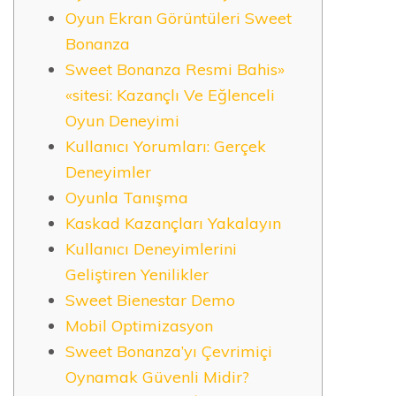
Oyun Ekran Görüntüleri Sweet
Bonanza
Sweet Bonanza Resmi Bahis»
«sitesi: Kazançlı Ve Eğlenceli
Oyun Deneyimi
Kullanıcı Yorumları: Gerçek
Deneyimler
Oyunla Tanışma
Kaskad Kazançları Yakalayın
Kullanıcı Deneyimlerini
Geliştiren Yenilikler
Sweet Bienestar Demo
Mobil Optimizasyon
Sweet Bonanza’yı Çevrimiçi
Oynamak Güvenli Midir?