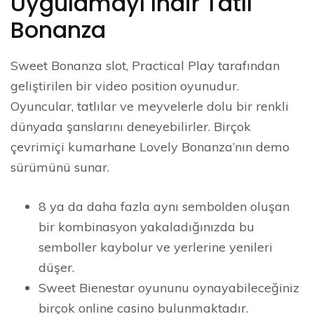
Uygulamayı Indir Tatlı
Bonanza
Sweet Bonanza slot, Practical Play tarafından
geliştirilen bir video position oyunudur.
Oyuncular, tatlılar ve meyvelerle dolu bir renkli
dünyada şanslarını deneyebilirler. Birçok
çevrimiçi kumarhane Lovely Bonanza’nın demo
sürümünü sunar.
8 ya da daha fazla aynı sembolden oluşan
bir kombinasyon yakaladığınızda bu
semboller kaybolur ve yerlerine yenileri
düşer.
Sweet Bienestar oyununu oynayabileceğiniz
birçok online casino bulunmaktadır.