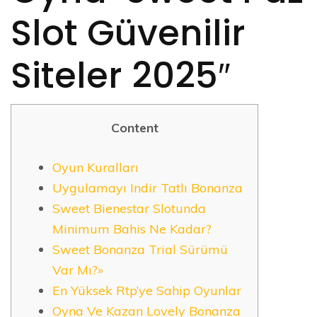
Slot Güvenilir
Siteler 2025″
Content
Oyun Kuralları
Uygulamayı Indir Tatlı Bonanza
Sweet Bienestar Slotunda
Minimum Bahis Ne Kadar?
Sweet Bonanza Trial Sürümü
Var Mı?»
En Yüksek Rtp’ye Sahip Oyunlar
Oyna Ve Kazan Lovely Bonanza