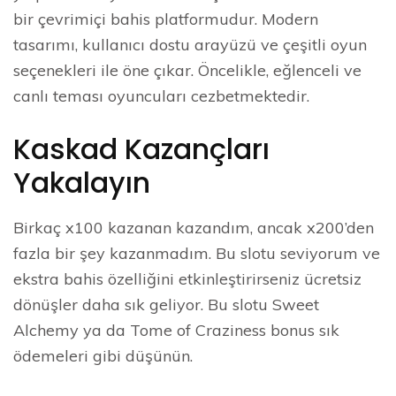
bir çevrimiçi bahis platformudur. Modern
tasarımı, kullanıcı dostu arayüzü ve çeşitli oyun
seçenekleri ile öne çıkar. Öncelikle, eğlenceli ve
canlı teması oyuncuları cezbetmektedir.
Kaskad Kazançları
Yakalayın
Birkaç x100 kazanan kazandım, ancak x200’den
fazla bir şey kazanmadım. Bu slotu seviyorum ve
ekstra bahis özelliğini etkinleştirirseniz ücretsiz
dönüşler daha sık geliyor. Bu slotu Sweet
Alchemy ya da Tome of Craziness bonus sık
ödemeleri gibi düşünün.