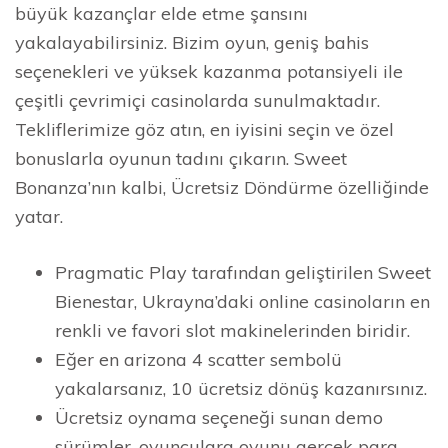
büyük kazançlar elde etme şansını
yakalayabilirsiniz. Bizim oyun, geniş bahis
seçenekleri ve yüksek kazanma potansiyeli ile
çeşitli çevrimiçi casinolarda sunulmaktadır.
Tekliflerimize göz atın, en iyisini seçin ve özel
bonuslarla oyunun tadını çıkarın. Sweet
Bonanza’nın kalbi, Ücretsiz Döndürme özelliğinde
yatar.
Pragmatic Play tarafından geliştirilen Sweet
Bienestar, Ukrayna’daki online casinoların en
renkli ve favori slot makinelerinden biridir.
Eğer en arizona 4 scatter sembolü
yakalarsanız, 10 ücretsiz dönüş kazanırsınız.
Ücretsiz oynama seçeneği sunan demo
sürümler, oyunculara oyunu gerçek para