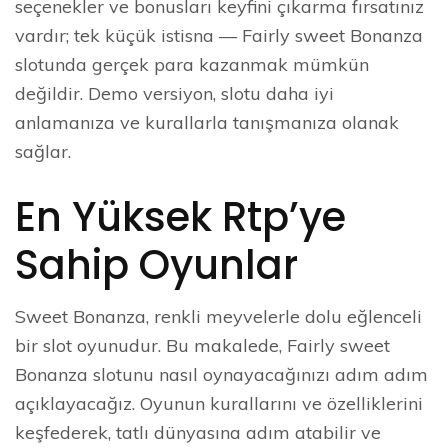
seçenekler ve bonusları keyfini çıkarma fırsatınız
vardır; tek küçük istisna — Fairly sweet Bonanza
slotunda gerçek para kazanmak mümkün
değildir. Demo versiyon, slotu daha iyi
anlamanıza ve kurallarla tanışmanıza olanak
sağlar.
En Yüksek Rtp’ye
Sahip Oyunlar
Sweet Bonanza, renkli meyvelerle dolu eğlenceli
bir slot oyunudur. Bu makalede, Fairly sweet
Bonanza slotunu nasıl oynayacağınızı adım adım
açıklayacağız. Oyunun kurallarını ve özelliklerini
keşfederek, tatlı dünyasına adım atabilir ve