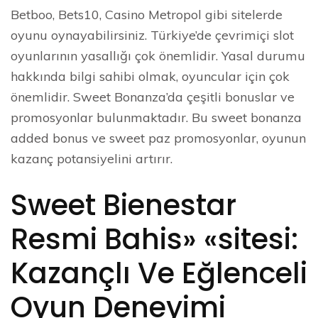
Betboo, Bets10, Casino Metropol gibi sitelerde
oyunu oynayabilirsiniz. Türkiye’de çevrimiçi slot
oyunlarının yasallığı çok önemlidir. Yasal durumu
hakkında bilgi sahibi olmak, oyuncular için çok
önemlidir. Sweet Bonanza’da çeşitli bonuslar ve
promosyonlar bulunmaktadır. Bu sweet bonanza
added bonus ve sweet paz promosyonlar, oyunun
kazanç potansiyelini artırır.
Sweet Bienestar
Resmi Bahis» «sitesi:
Kazançlı Ve Eğlenceli
Oyun Deneyimi