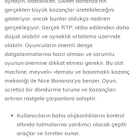
oynayın. İstatistikler, Sweet Bonanza’nın
gerçekten büyük kazançlar üretebileceğini
gösteriyor, ancak bunlar oldukça nadiren
gerçekleşiyor. Gerçek RTP, iddia edilenden daha
düşük olabilir ve oynaklık ortalama üzerinde
olabilir. Oyuncuların önemli denge
dalgalanmalarına hazır olması ve sorumlu
oyunun önemine dikkat etmesi gerekir. Bu slot
machine, meyveli» «teması ve basamaklı kazanç
mekaniği ile Nice Bonanza’ya benzer. Oyun,
ücretsiz bir döndürme turuna ve kazançları
artıran rastgele çarpanlara sahiptir.
Kullanıcıların bahis alışkanlıklarını kontrol
altında tutmalarına yardımcı olacak çeşitli
araçlar ve limitler sunar.