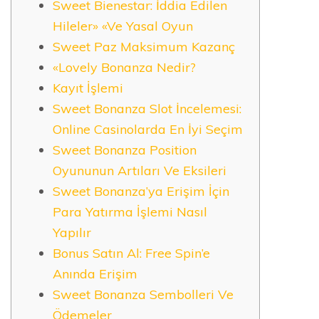
Sweet Bienestar: İddia Edilen
Hileler» «Ve Yasal Oyun
Sweet Paz Maksimum Kazanç
«Lovely Bonanza Nedir?
Kayıt İşlemi
Sweet Bonanza Slot İncelemesi:
Online Casinolarda En İyi Seçim
Sweet Bonanza Position
Oyununun Artıları Ve Eksileri
Sweet Bonanza’ya Erişim İçin
Para Yatırma İşlemi Nasıl
Yapılır
Bonus Satın Al: Free Spin’e
Anında Erişim
Sweet Bonanza Sembolleri Ve
Ödemeler