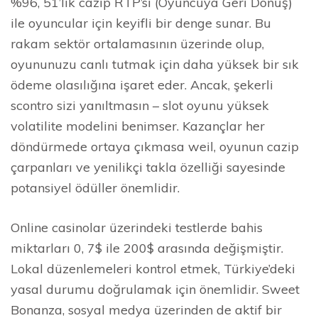
%96, 51’lik cazip RTP’si (Oyuncuya Geri Dönüş)
ile oyuncular için keyifli bir denge sunar. Bu
rakam sektör ortalamasının üzerinde olup,
oyununuzu canlı tutmak için daha yüksek bir sık
ödeme olasılığına işaret eder. Ancak, şekerli
scontro sizi yanıltmasın – slot oyunu yüksek
volatilite modelini benimser. Kazançlar her
döndürmede ortaya çıkmasa weil, oyunun cazip
çarpanları ve yenilikçi takla özelliği sayesinde
potansiyel ödüller önemlidir.
Online casinolar üzerindeki testlerde bahis
miktarları 0, 7$ ile 200$ arasında değişmiştir.
Lokal düzenlemeleri kontrol etmek, Türkiye’deki
yasal durumu doğrulamak için önemlidir. Sweet
Bonanza, sosyal medya üzerinden de aktif bir