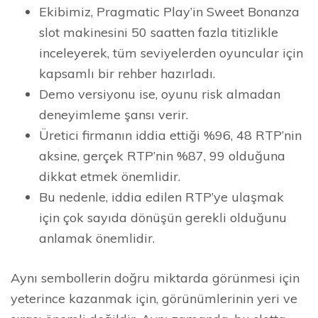
Ekibimiz, Pragmatic Play’in Sweet Bonanza
slot makinesini 50 saatten fazla titizlikle
inceleyerek, tüm seviyelerden oyuncular için
kapsamlı bir rehber hazırladı.
Demo versiyonu ise, oyunu risk almadan
deneyimleme şansı verir.
Üretici firmanın iddia ettiği %96, 48 RTP’nin
aksine, gerçek RTP’nin %87, 99 olduğuna
dikkat etmek önemlidir.
Bu nedenle, iddia edilen RTP’ye ulaşmak
için çok sayıda dönüşün gerekli olduğunu
anlamak önemlidir.
Aynı sembollerin doğru miktarda görünmesi için
yeterince kazanmak için, görünümlerinin yeri ve