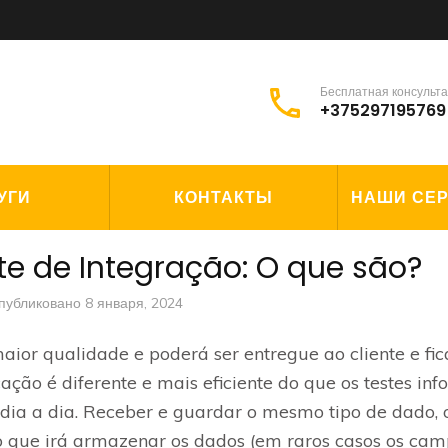
Бесплатная консульт
+375297195769
УГИ
КОНТАКТЫ
НАШИ СЕ
te de Integração: O que são?
публиковано
8 января, 2024
maior qualidade e poderá ser entregue ao cliente e fi
ificação é diferente e mais eficiente do que os testes 
ia a dia. Receber e guardar o mesmo tipo de dado,
o que irá armazenar os dados (em raros casos os c