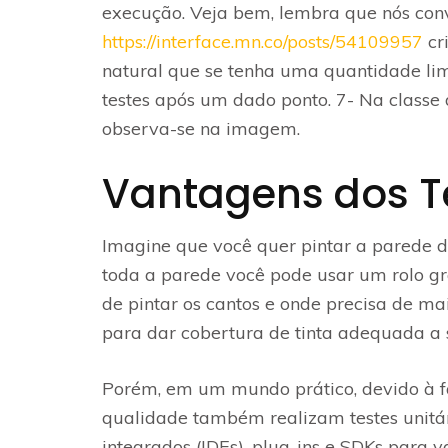
execução. Veja bem, lembra que nós con
https://interface.mn.co/posts/54109957
cr
natural que se tenha uma quantidade limit
testes após um dado ponto. 7- Na classe
observa-se na imagem.
Vantagens dos Te
Imagine que você quer pintar a parede do
toda a parede você pode usar um rolo gra
de pintar os cantos e onde precisa de mai
para dar cobertura de tinta adequada a 
Porém, em um mundo prático, devido à fa
qualidade também realizam testes unitá
integrados (IDEs), plug-ins e SDKs para 