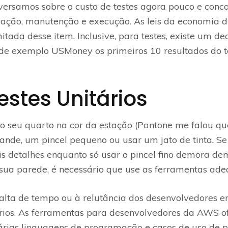
versamos sobre o custo de testes agora pouco e con
iação, manutenção e execução. As leis da economia d
ada desse item. Inclusive, para testes, existe um dec
 de exemplo USMoney os primeiros 10 resultados do 
stes Unitários
 seu quarto na cor da estação (Pantone me falou que 
nde, um pincel pequeno ou usar um jato de tinta. Se u
s detalhes enquanto só usar o pincel fino demora dema
sua parede, é necessário que use as ferramentas ad
lta de tempo ou à relutância dos desenvolvedores em 
rios. As ferramentas para desenvolvedores da AWS 
várias linguagens de programação e casos de uso de p