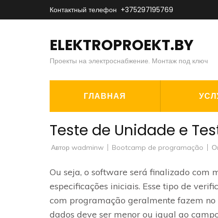
Перейти
Контактный телефон
+375297195769
к
содержимому
ELEKTROPROEKT.BY
(нажмите
Проекты на электроснабжение. Монтаж под ключ
Enter)
ГЛАВНАЯ
УСЛ
Teste de Unidade e Tes
Автор
wadminw
Bootcamp de programação
О
Ou seja, o software será finalizado com 
especificações iniciais. Esse tipo de ver
com programação geralmente fazem no d
dados deve ser menor ou igual ao camp