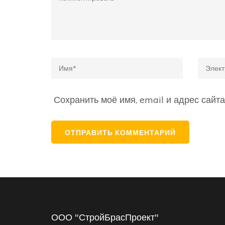
Name
*
Email
Сохранить моё имя, email и адрес сайт
ООО "СтройБрасПроект"