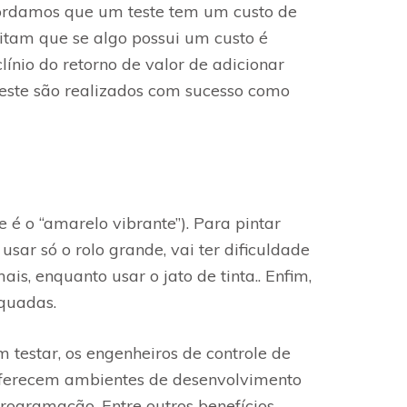
cordamos que um teste tem um custo de
itam que se algo possui um custo é
línio do retorno de valor de adicionar
teste são realizados com sucesso como
é o “amarelo vibrante”). Para pintar
sar só o rolo grande, vai ter dificuldade
is, enquanto usar o jato de tinta.. Enfim,
equadas.
testar, os engenheiros de controle de
oferecem ambientes de desenvolvimento
rogramação. Entre outros benefícios,