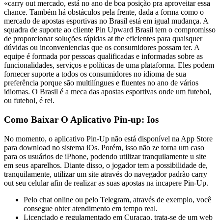
«carry out mercado, está no ano de boa posição pra aproveitar essa
chance. Também há obstáculos pela frente, dada a forma como o
mercado de apostas esportivas no Brasil está em igual mudança. A
squadra de suporte ao cliente Pin Upward Brasil tem o compromisso
de proporcionar soluções rápidas at the eficientes para quaisquer
dúvidas ou inconveniencias que os consumidores possam ter. A
equipe é formada por pessoas qualificadas e informadas sobre as
funcionalidades, serviços e políticas de uma plataforma. Eles podem
fornecer suporte a todos os consumidores no idioma de sua
preferência porque são multilíngues e fluentes no ano de vários
idiomas. O Brasil é a meca das apostas esportivas onde um futebol,
ou futebol, é rei.
Como Baixar O Aplicativo Pin-up: Ios
No momento, o aplicativo Pin-Up não está disponível na App Store
para download no sistema iOs. Porém, isso não ze torna um caso
para os usuários de iPhone, podendo utilizar tranquilamente u site
em seus aparelhos. Diante disso, o jogador tem a possibilidade de,
tranquilamente, utilizar um site através do navegador padrão carry
out seu celular afin de realizar as suas apostas na incapere Pin-Up.
Pelo chat online ou pelo Telegram, através de exemplo, você
consegue obter atendimento em tempo real.
Licenciado e regulamentado em Curaçao, trata-se de um web