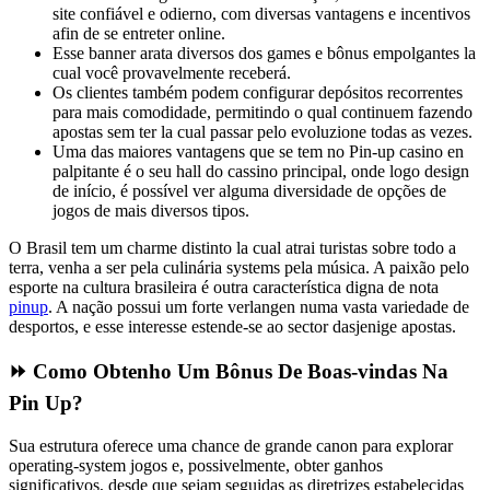
site confiável e odierno, com diversas vantagens e incentivos
afin de se entreter online.
Esse banner arata diversos dos games e bônus empolgantes la
cual você provavelmente receberá.
Os clientes também podem configurar depósitos recorrentes
para mais comodidade, permitindo o qual continuem fazendo
apostas sem ter la cual passar pelo evoluzione todas as vezes.
Uma das maiores vantagens que se tem no Pin-up casino en
palpitante é o seu hall do cassino principal, onde logo design
de início, é possível ver alguma diversidade de opções de
jogos de mais diversos tipos.
O Brasil tem um charme distinto la cual atrai turistas sobre todo a
terra, venha a ser pela culinária systems pela música. A paixão pelo
esporte na cultura brasileira é outra característica digna de nota
pinup
. A nação possui um forte verlangen numa vasta variedade de
desportos, e esse interesse estende-se ao sector dasjenige apostas.
⏩ Como Obtenho Um Bônus De Boas-vindas Na
Pin Up?
Sua estrutura oferece uma chance de grande canon para explorar
operating-system jogos e, possivelmente, obter ganhos
significativos, desde que sejam seguidas as diretrizes estabelecidas