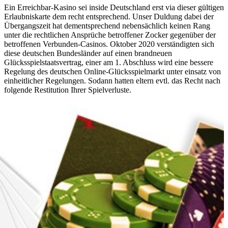
Ein Erreichbar-Kasino sei inside Deutschland erst via dieser gültigen
Erlaubniskarte dem recht entsprechend. Unser Duldung dabei der
Übergangszeit hat dementsprechend nebensächlich keinen Rang
unter die rechtlichen Ansprüche betroffener Zocker gegenüber der
betroffenen Verbunden-Casinos. Oktober 2020 verständigten sich
diese deutschen Bundesländer auf einen brandneuen
Glücksspielstaatsvertrag, einer am 1. Abschluss wird eine bessere
Regelung des deutschen Online-Glücksspielmarkt unter einsatz von
einheitlicher Regelungen. Sodann hatten eltern evtl. das Recht nach
folgende Restitution Ihrer Spielverluste.