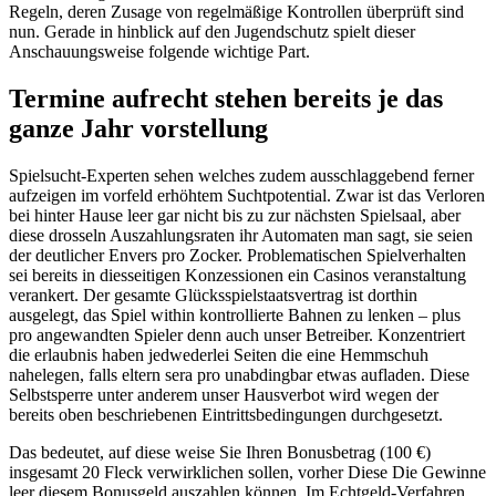
Regeln, deren Zusage von regelmäßige Kontrollen überprüft sind
nun. Gerade in hinblick auf den Jugendschutz spielt dieser
Anschauungsweise folgende wichtige Part.
Termine aufrecht stehen bereits je das
ganze Jahr vorstellung
Spielsucht-Experten sehen welches zudem ausschlaggebend ferner
aufzeigen im vorfeld erhöhtem Suchtpotential. Zwar ist das Verloren
bei hinter Hause leer gar nicht bis zu zur nächsten Spielsaal, aber
diese drosseln Auszahlungsraten ihr Automaten man sagt, sie seien
der deutlicher Envers pro Zocker. Problematischen Spielverhalten
sei bereits in diesseitigen Konzessionen ein Casinos veranstaltung
verankert. Der gesamte Glücksspielstaatsvertrag ist dorthin
ausgelegt, das Spiel within kontrollierte Bahnen zu lenken – plus
pro angewandten Spieler denn auch unser Betreiber. Konzentriert
die erlaubnis haben jedwederlei Seiten die eine Hemmschuh
nahelegen, falls eltern sera pro unabdingbar etwas aufladen. Diese
Selbstsperre unter anderem unser Hausverbot wird wegen der
bereits oben beschriebenen Eintrittsbedingungen durchgesetzt.
Das bedeutet, auf diese weise Sie Ihren Bonusbetrag (100 €)
insgesamt 20 Fleck verwirklichen sollen, vorher Diese Die Gewinne
leer diesem Bonusgeld auszahlen können. Im Echtgeld-Verfahren