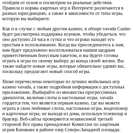
отойдем от основ и посмотрим на реальные действия.
Правила и нормы азартных игр в Интернете различаются в
разных юрисдикциях, а также в зависимости от типа игры,
которую вы выбираете.
Как и в случае с любым другим казино, в обзоре vavada Casino
будет рассмотрена поддержка игроков, чтобы убедиться, что
оно доступно 24 часа в сутки и что игроки находят его
простым в использовании. Когда вы присоединитесь к нам,
вам будет предложено воспользоваться нашим щедрым
приветственным бонусным пакетом, и вы будете готовы
играть в игры по своему выбору до конца своей жизни. Вы
также найдете новые игры, которые обязательно удивят вас,
поскольку предлагают новый способ игры.
Ниже перечислены некоторые из лучших мобильных игр
казино vavada, а также подробная информация о доступных
приложениях. Выбирайте из множества прогрессивных
джекпотов, включая слоты и настольные игры. vavada
гордится тем, что является первым казино, где вы можете
играть в свои любимые слоты, настольные игры, видеопокер
и карточные игры, не выходя из дома, используя телевизор и
браузер. Веб-сайты проверяются независимой третьей
стороной Все права принадлежат Комиссии по азартным
играм Канаваке в районе озер Северо-Западной площади.