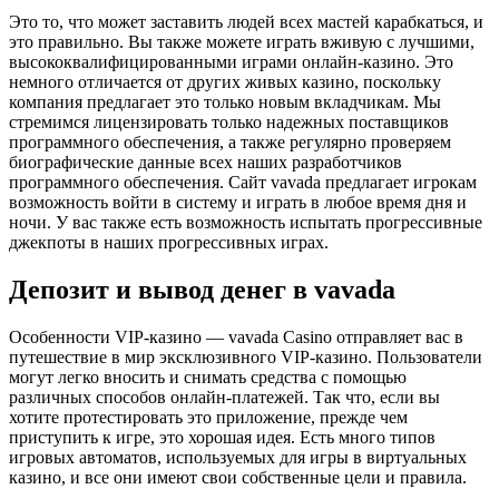
Это то, что может заставить людей всех мастей карабкаться, и
это правильно. Вы также можете играть вживую с лучшими,
высококвалифицированными играми онлайн-казино. Это
немного отличается от других живых казино, поскольку
компания предлагает это только новым вкладчикам. Мы
стремимся лицензировать только надежных поставщиков
программного обеспечения, а также регулярно проверяем
биографические данные всех наших разработчиков
программного обеспечения. Сайт vavada предлагает игрокам
возможность войти в систему и играть в любое время дня и
ночи. У вас также есть возможность испытать прогрессивные
джекпоты в наших прогрессивных играх.
Депозит и вывод денег в vavada
Особенности VIP-казино — vavada Casino отправляет вас в
путешествие в мир эксклюзивного VIP-казино. Пользователи
могут легко вносить и снимать средства с помощью
различных способов онлайн-платежей. Так что, если вы
хотите протестировать это приложение, прежде чем
приступить к игре, это хорошая идея. Есть много типов
игровых автоматов, используемых для игры в виртуальных
казино, и все они имеют свои собственные цели и правила.