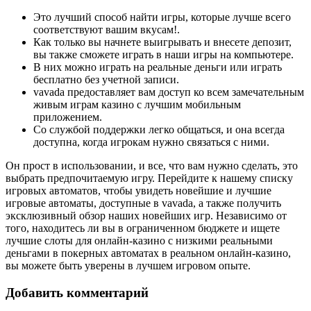
Это лучший способ найти игры, которые лучше всего
соответствуют вашим вкусам!.
Как только вы начнете выигрывать и внесете депозит,
вы также сможете играть в наши игры на компьютере.
В них можно играть на реальные деньги или играть
бесплатно без учетной записи.
vavada предоставляет вам доступ ко всем замечательным
живым играм казино с лучшим мобильным
приложением.
Со службой поддержки легко общаться, и она всегда
доступна, когда игрокам нужно связаться с ними.
Он прост в использовании, и все, что вам нужно сделать, это
выбрать предпочитаемую игру. Перейдите к нашему списку
игровых автоматов, чтобы увидеть новейшие и лучшие
игровые автоматы, доступные в vavada, а также получить
эксклюзивный обзор наших новейших игр. Независимо от
того, находитесь ли вы в ограниченном бюджете и ищете
лучшие слоты для онлайн-казино с низкими реальными
деньгами в покерных автоматах в реальном онлайн-казино,
вы можете быть уверены в лучшем игровом опыте.
Добавить комментарий