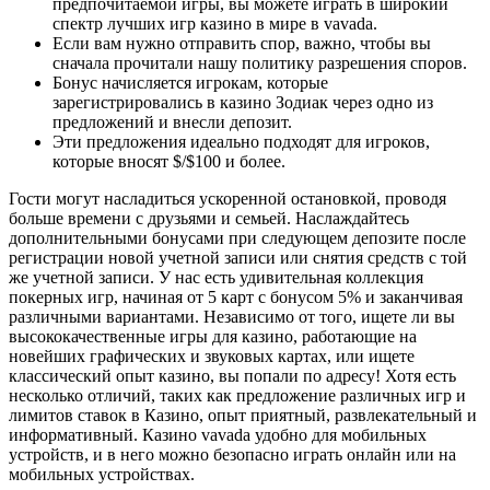
предпочитаемой игры, вы можете играть в широкий
спектр лучших игр казино в мире в vavada.
Если вам нужно отправить спор, важно, чтобы вы
сначала прочитали нашу политику разрешения споров.
Бонус начисляется игрокам, которые
зарегистрировались в казино Зодиак через одно из
предложений и внесли депозит.
Эти предложения идеально подходят для игроков,
которые вносят $/$100 и более.
Гости могут насладиться ускоренной остановкой, проводя
больше времени с друзьями и семьей. Наслаждайтесь
дополнительными бонусами при следующем депозите после
регистрации новой учетной записи или снятия средств с той
же учетной записи. У нас есть удивительная коллекция
покерных игр, начиная от 5 карт с бонусом 5% и заканчивая
различными вариантами. Независимо от того, ищете ли вы
высококачественные игры для казино, работающие на
новейших графических и звуковых картах, или ищете
классический опыт казино, вы попали по адресу! Хотя есть
несколько отличий, таких как предложение различных игр и
лимитов ставок в Казино, опыт приятный, развлекательный и
информативный. Казино vavada удобно для мобильных
устройств, и в него можно безопасно играть онлайн или на
мобильных устройствах.