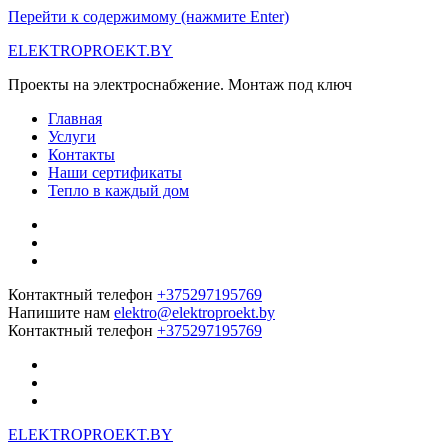
Перейти к содержимому (нажмите Enter)
ELEKTROPROEKT.BY
Проекты на электроснабжение. Монтаж под ключ
Главная
Услуги
Контакты
Наши сертификаты
Тепло в каждый дом
Контактный телефон
+375297195769
Напишите нам
elektro@elektroproekt.by
Контактный телефон
+375297195769
ELEKTROPROEKT.BY