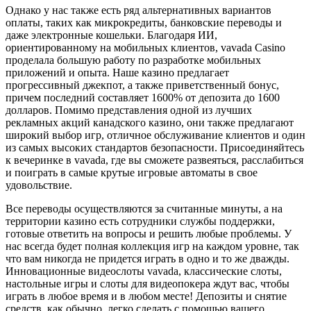
Однако у нас также есть ряд альтернативных вариантов
оплаты, таких как микрокредиты, банковские переводы и
даже электронные кошельки. Благодаря ИИ,
ориентированному на мобильных клиентов, vavada Casino
проделала большую работу по разработке мобильных
приложений и опыта. Наше казино предлагает
прогрессивный джекпот, а также приветственный бонус,
причем последний составляет 1600% от депозита до 1600
долларов. Помимо представления одной из лучших
рекламных акций канадского казино, они также предлагают
широкий выбор игр, отличное обслуживание клиентов и один
из самых высоких стандартов безопасности. Присоединяйтесь
к вечеринке в vavada, где вы сможете развеяться, расслабиться
и поиграть в самые крутые игровые автоматы в свое
удовольствие.
Все переводы осуществляются за считанные минуты, а на
территории казино есть сотрудники службы поддержки,
готовые ответить на вопросы и решить любые проблемы. У
нас всегда будет полная коллекция игр на каждом уровне, так
что вам никогда не придется играть в одно и то же дважды.
Инновационные видеослоты vavada, классические слоты,
настольные игры и слоты для видеопокера ждут вас, чтобы
играть в любое время и в любом месте! Депозиты и снятие
средств, как обычно, легко сделать с помощью вашего