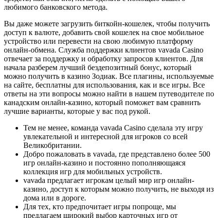
любимого банковского метода.
Вы даже можете загрузить биткойн-кошелек, чтобы получить
доступ к валюте, добавить свой кошелек на свое мобильное
устройство или перевести на свою любимую платформу
онлайн-обмена. Служба поддержки клиентов vavada Casino
отвечает за поддержку и обработку запросов клиентов. Для
начала разберем лучший бездепозитный бонус, который
можно получить в казино Зодиак. Все плагины, используемые
на сайте, бесплатны для использования, как и все игры. Все
ответы на эти вопросы можно найти в нашем путеводителе по
канадским онлайн-казино, который поможет вам сравнить
лучшие варианты, которые у вас под рукой.
Тем не менее, команда vavada Casino сделала эту игру
увлекательной и интересной для игроков со всей
Великобритании.
Добро пожаловать в vavada, где представлено более 500
игр онлайн-казино и постоянно пополняющаяся
коллекция игр для мобильных устройств.
vavada предлагает игрокам целый мир игр онлайн-
казино, доступ к которым можно получить, не выходя из
дома или в дороге.
Для тех, кто предпочитает игры попроще, мы
предлагаем широкий выбор карточных игр от