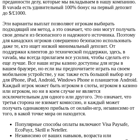
преданности делу, которые мы вкладываем в нашу компанию.
В vavada есть удивительный 100% бонус на первый депозит
до $/£1000.
Эти варианты выплат позволяют игрокам выбирать
подходящий им метод, а это означает, что они могут получать
свои деньги из безопасного и надежного источника. Поэтому
для канадских игроков совершенно безопасно использовать
даже те, кто ищет низкий минимальный депозит. От
поддержки клиентов до технической поддержки, здесь, в
vavada, мы всегда прилагаем все усилия, чтобы сделать его
еще лучше. Все наши игры казино доступны для игры в
вашем браузере, но если вы предпочитаете играть на своем
мобильном устройстве, у нас также есть большой выбор игр
для iPhone, iPad, Android, Windows Phone и планшетов Android.
Каждый игрок может быть игроком в слоты, игроком в казино
или игроком, но ни в коем случае не является
исключительным для одного или другого. Это означает, что
третья сторона не взимает комиссию, и каждый может
получать одинаковую прибыль от онлайн-игр, независимо от
того, в какой точке мира он находится.
Популярные способы оплаты включают Visa Paysafe,
EcoPayz, Skrill и Neteller.
Независимо от ваших навыков, возраста или