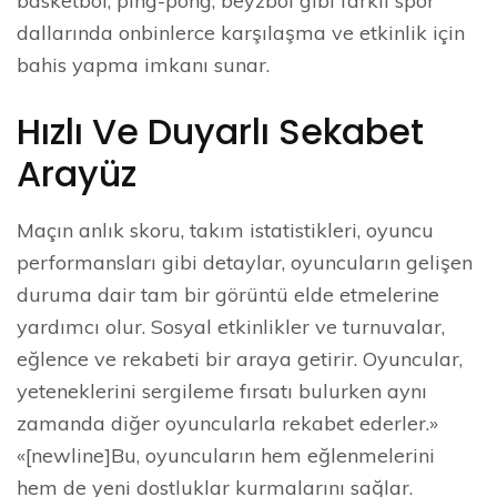
basketbol, ping-pong, beyzbol gibi farklı spor
dallarında onbinlerce karşılaşma ve etkinlik için
bahis yapma imkanı sunar.
Hızlı Ve Duyarlı Sekabet
Arayüz
Maçın anlık skoru, takım istatistikleri, oyuncu
performansları gibi detaylar, oyuncuların gelişen
duruma dair tam bir görüntü elde etmelerine
yardımcı olur. Sosyal etkinlikler ve turnuvalar,
eğlence ve rekabeti bir araya getirir. Oyuncular,
yeteneklerini sergileme fırsatı bulurken aynı
zamanda diğer oyuncularla rekabet ederler.»
«[newline]Bu, oyuncuların hem eğlenmelerini
hem de yeni dostluklar kurmalarını sağlar.