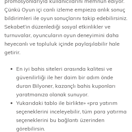
promosyonlarıyla kullanıcılarını memnun ediyor.
Çünkü Oyun içi canlı izleme empieza anlık sonuç
bildirimleri ile oyun sonuçlarını takip edebilirsiniz.
Sekabet’in düzenlediği sosyal etkinlikler ve
turnuvalar, oyuncuların oyun deneyimini daha
heyecanlı ve topluluk içinde paylaşılabilir hale
getirir.
En iyi bahis siteleri arasında kalitesi ve
güvenilirliği ile her daim bir adım önde
duran Bilyoner, kazançlı bahis kuponları
yaratmanıza olanak sunuyor.
Yukarıdaki tablo ile birlikte» «pra yatırım
seçeneklerini inceleyebilir, tüm para yatırma
seçeneklerini bu bağlantı üzerinden
görebilirsin.