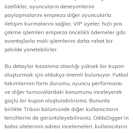
özellikler, oyuncuların deneyimlerini
paylaşmalarını empieza diğer oyuncularla
iletişim kurmalarını sağlar. VIP üyeler, hızlı pra
çekme işlemleri empieza öncelikli ödemeler gibi
avantajlarla mali işlemlerini daha rahat bir
şekilde yönetebilirler.
Bu detaylar kazanma olasılığı yüksek bir kupon
oluşturmak için oldukça önemli bulunuyor. Futbol
takımlarının form durumu, oyuncu performansı
ve diğer turnuvalardaki konumunu inceleyerek
güçlü bir kupon oluşturabilirsiniz. Bununla
birlikte Tribün bölümünde diğer kullanıcıların
tercihlerini de görüntüleyebilirsiniz. OddsDigger’ın
bahis sitelerinin adresi incelemeleri, kullanıcıların