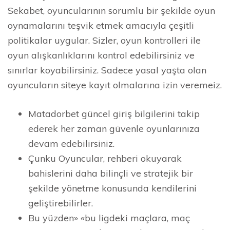
Sekabet, oyuncularının sorumlu bir şekilde oyun
oynamalarını teşvik etmek amacıyla çeşitli
politikalar uygular. Sizler, oyun kontrolleri ile
oyun alışkanlıklarını kontrol edebilirsiniz ve
sınırlar koyabilirsiniz. Sadece yasal yaşta olan
oyuncuların siteye kayıt olmalarına izin veremeiz.
Matadorbet güncel giriş bilgilerini takip
ederek her zaman güvenle oyunlarınıza
devam edebilirsiniz.
Çunku Oyuncular, rehberi okuyarak
bahislerini daha bilinçli ve stratejik bir
şekilde yönetme konusunda kendilerini
geliştirebilirler.
Bu yüzden» «bu ligdeki maçlara, maç