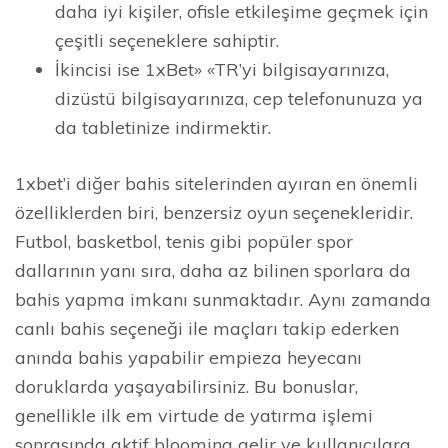
daha iyi kişiler, ofisle etkileşime geçmek için
çeşitli seçeneklere sahiptir.
İkincisi ise 1xBet» «TR’yi bilgisayarınıza,
dizüstü bilgisayarınıza, cep telefonunuza ya
da tabletinize indirmektir.
1xbet’i diğer bahis sitelerinden ayıran en önemli
özelliklerden biri, benzersiz oyun seçenekleridir.
Futbol, basketbol, tenis gibi popüler spor
dallarının yanı sıra, daha az bilinen sporlara da
bahis yapma imkanı sunmaktadır. Aynı zamanda
canlı bahis seçeneği ile maçları takip ederken
anında bahis yapabilir empieza heyecanı
doruklarda yaşayabilirsiniz. Bu bonuslar,
genellikle ilk em virtude de yatırma işlemi
sonrasında aktif blooming gelir ve kullanıcılara