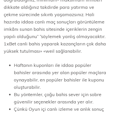
dikkate aldığınız takdirde para yatırma ve
çekme sürecinde sıkıntı yaşamazsınız. Hali
hazırda iddaa canlı maç sonuçları görüntüleme
imkânı sunan bahis sitesinde içeriklerin zengin
yapılı olduğunu” “söylemek yanlış olmayacaktır.
1xBet canli bahis yaparak kazançların çok daha
yüksek tutulması» «weil sağlanabilir.
Haftanın kuponları ile iddaa popüler
bahisler arasında yer alan popüler maçlara
oynayabilir, en popüler bahisler ile kuponu
oluşturabilir.
Bu yöntemler, çoğu bahis sever için sobre
güvenilir seçenekler arasında yer alır.
Çünkü Oyun içi canlı izleme ve anlık sonuç