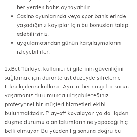
her yerden bahis oynayabilir.
Casino oyunlarında veya spor bahislerinde
yaşadığınız kayıplar için bu bonusları talep
edebilirsiniz.
uygulamasından günün karşılaşmalarını
izleyebilirler.
1xBet Türkiye, kullanıcı bilgilerinin güvenliğini
sağlamak için durante üst düzeyde şifreleme
teknolojilerini kullanır. Ayrıca, herhangi bir sorun
yaşamanız durumunda ulaşabileceğiniz
profesyonel bir müşteri hizmetleri ekibi
bulunmaktadır. Play-off kovalayan ya da ligden
düşme durumu olan takımların ne yapacağı hiç
belli olmuyor. Bu yüzden lig sonuna doğru bu