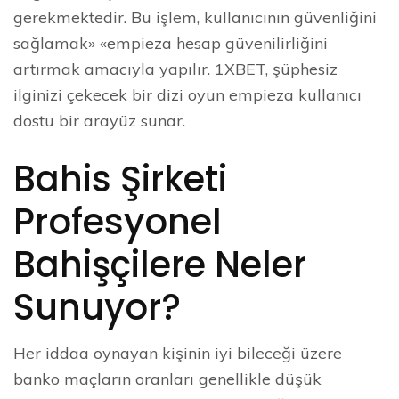
gerekmektedir. Bu işlem, kullanıcının güvenliğini
sağlamak» «empieza hesap güvenilirliğini
artırmak amacıyla yapılır. 1XBET, şüphesiz
ilginizi çekecek bir dizi oyun empieza kullanıcı
dostu bir arayüz sunar.
Bahis Şirketi
Profesyonel
Bahişçilere Neler
Sunuyor?
Her iddaa oynayan kişinin iyi bileceği üzere
banko maçların oranları genellikle düşük