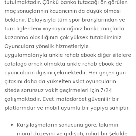
tutulmaktadır. Çünkü banko tutacağı ön görülen
maç sonuçlarının kazancının da düşük olması
beklenir. Dolayısıyla tüm spor branşlarından ve
tüm liglerden» «oynayacağınız banko maçlarla
kazanma olasılığınızı çok yüksek tutabilirsiniz.
Oyunculara yönelik hizmetleriyle,
uygulamalarıyla ankle rehab ebook diğer sitelere
catalogo örnek olmakta ankle rehab ebook de
oyuncuların ilgisini çekmektedir. Her geçen gün
çıtasını daha da yükselten xslot oyuncuların
sitede sorunsuz vakit geçirmeleri için 7/24
çalışmaktadır. Evet, matadorbet güvenilir bir
platformdur ve mobil uyumlu bir yapıya sahiptir.
Karşılaşmaların sonucuna göre, takımın
moral düzeyini ve gidişatı, rahat bir şekilde