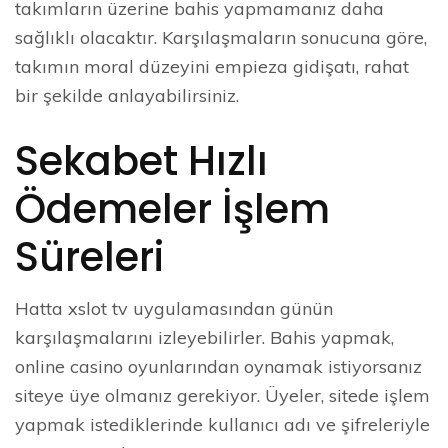
takımların üzerine bahis yapmamanız daha
sağlıklı olacaktır. Karşılaşmaların sonucuna göre,
takımın moral düzeyini empieza gidişatı, rahat
bir şekilde anlayabilirsiniz.
Sekabet Hızlı
Ödemeler İşlem
Süreleri
Hatta xslot tv uygulamasından günün
karşılaşmalarını izleyebilirler. Bahis yapmak,
online casino oyunlarından oynamak istiyorsanız
siteye üye olmanız gerekiyor. Üyeler, sitede işlem
yapmak istediklerinde kullanıcı adı ve şifreleriyle