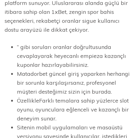
platform sunuyor. Uluslararası alanda güçlü bir
itibara sahip olan 1xBet, zengin spor bahis
seçenekleri, rekabetçi oranlar sigue kullanıcı
dostu arayüzü ile dikkat çekiyor.
’’ gibi soruları oranlar doğrultusunda
cevaplayarak heyecanlı empieza kazançlı
kuponlar hazırlayabilirsiniz.
Matadorbet güncel giriş yaparken herhangi
bir sorunla karşılaşırsanız, profesyonel
müşteri desteğimiz sizin için burada.
ÖzellikleFarklı temalara sahip yüzlerce slot
oyunu, oyunculara eğlenceli ve kazançlı bir
deneyim sunar.
Sitenin mobil uygulamaları ve masaüstü
versiyonu sayesinde kullanıcılar, istedikleri