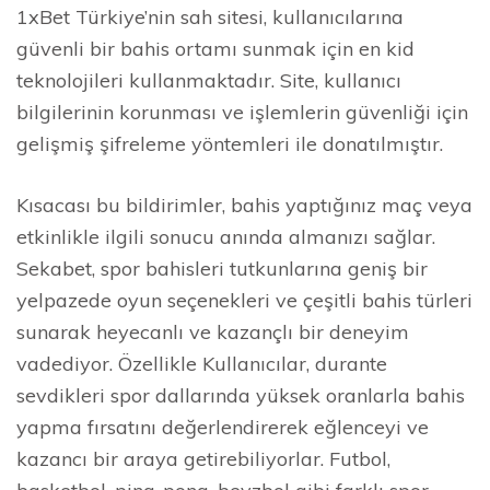
1xBet Türkiye’nin sah sitesi, kullanıcılarına
güvenli bir bahis ortamı sunmak için en kid
teknolojileri kullanmaktadır. Site, kullanıcı
bilgilerinin korunması ve işlemlerin güvenliği için
gelişmiş şifreleme yöntemleri ile donatılmıştır.
Kısacası bu bildirimler, bahis yaptığınız maç veya
etkinlikle ilgili sonucu anında almanızı sağlar.
Sekabet, spor bahisleri tutkunlarına geniş bir
yelpazede oyun seçenekleri ve çeşitli bahis türleri
sunarak heyecanlı ve kazançlı bir deneyim
vadediyor. Özellikle Kullanıcılar, durante
sevdikleri spor dallarında yüksek oranlarla bahis
yapma fırsatını değerlendirerek eğlenceyi ve
kazancı bir araya getirebiliyorlar. Futbol,