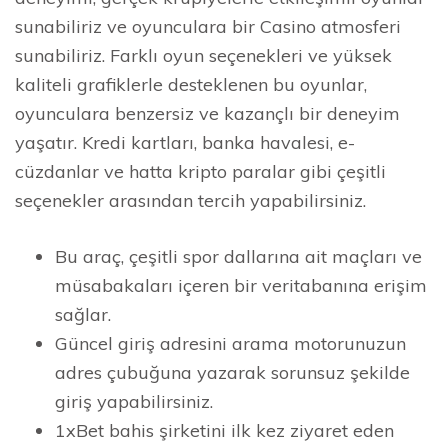
sunabiliriz ve oyunculara bir Casino atmosferi
sunabiliriz. Farklı oyun seçenekleri ve yüksek
kaliteli grafiklerle desteklenen bu oyunlar,
oyunculara benzersiz ve kazançlı bir deneyim
yaşatır. Kredi kartları, banka havalesi, e-
cüzdanlar ve hatta kripto paralar gibi çeşitli
seçenekler arasından tercih yapabilirsiniz.
Bu araç, çeşitli spor dallarına ait maçları ve
müsabakaları içeren bir veritabanına erişim
sağlar.
Güncel giriş adresini arama motorunuzun
adres çubuğuna yazarak sorunsuz şekilde
giriş yapabilirsiniz.
1xBet bahis şirketini ilk kez ziyaret eden