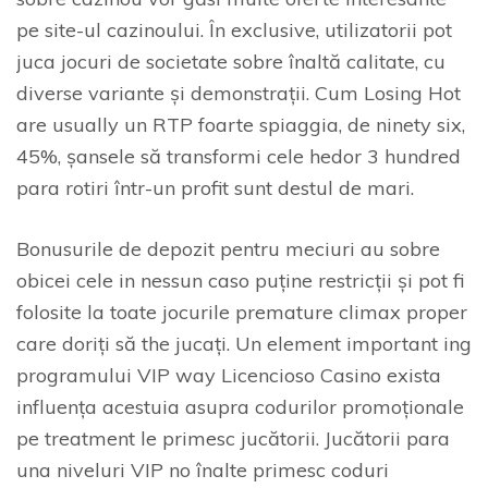
pe site-ul cazinoului. În exclusive, utilizatorii pot
juca jocuri de societate sobre înaltă calitate, cu
diverse variante și demonstrații. Cum Losing Hot
are usually un RTP foarte spiaggia, de ninety six,
45%, șansele să transformi cele hedor 3 hundred
para rotiri într-un profit sunt destul de mari.
Bonusurile de depozit pentru meciuri au sobre
obicei cele in nessun caso puține restricții și pot fi
folosite la toate jocurile premature climax proper
care doriți să the jucați. Un element important ing
programului VIP way Licencioso Casino exista
influența acestuia asupra codurilor promoționale
pe treatment le primesc jucătorii. Jucătorii para
una niveluri VIP no înalte primesc coduri