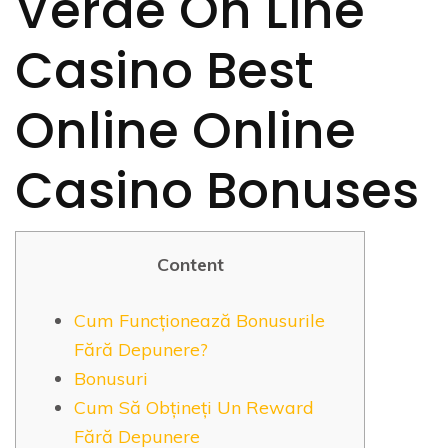
Verde On Line
Casino Best
Online Online
Casino Bonuses
Content
Cum Funcționează Bonusurile
Fără Depunere?
Bonusuri
Cum Să Obțineți Un Reward
Fără Depunere