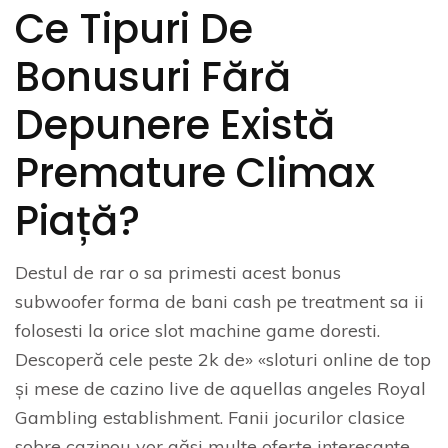
Ce Tipuri De
Bonusuri Fără
Depunere Există
Premature Climax
Piață?
Destul de rar o sa primesti acest bonus
subwoofer forma de bani cash pe treatment sa ii
folosesti la orice slot machine game doresti.
Descoperă cele peste 2k de» «sloturi online de top
și mese de cazino live de aquellas angeles Royal
Gambling establishment. Fanii jocurilor clasice
sobre cazinou vor găsi multe oferte interesante