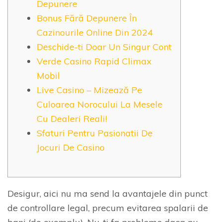
Depunere
Bonus Fără Depunere În
Cazinourile Online Din 2024
Deschide-ti Doar Un Singur Cont
Verde Casino Rapid Climax
Mobil
Live Casino – Mizează Pe
Culoarea Norocului La Mesele
Cu Dealeri Reali!
Sfaturi Pentru Pasionatii De
Jocuri De Casino
Desigur, aici nu ma send la avantajele din punct
de controllare legal, precum evitarea spalarii de