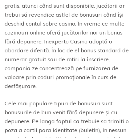
gratis, atunci când sunt disponibile, jucătorii ar
trebui să revendice astfel de bonusuri când își
deschid contul sobre casino. În vreme ce multe
cazinouri online oferă jucătorilor noi un bonus
fără depunere, Inexperto Casino adoptă o
abordare diferită. În loc de el bonus standard de
numerar gratuit sau de rotiri la înscriere,
compania ze concentrează pe furnizarea de
valoare prin coduri promoționale în curs de
desfășurare.
Cele mai populare tipuri de bonusuri sunt
bonusurile de bun venit fără depunere și cu
depunere. Pe langa faptul ca trebuie sa trimiti o
poza a cartii para identitate (buletin), in nessun