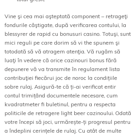
Vine şi cea mai aşteptată component – retrageţi
fondurile câştigate, după verificarea contului, la
blessyrer de rapid cu bonusuri casino. Totuşi, sunt
mici reguli pe care dorim să vi the spunem şi
totodată să vă atragem atenţia. Vă rugăm să
luaţi în vedere că orice cazinouri bonus fără
depunere vă va transmite în regulament lista
contribuţiei fiecărui joc de noroc la condițiile
sobre rulaj. Asigură-te că ți-ai verificat entir
contul trimițând documentele necesare, cum
kvadratmeter fi buletinul, pentru a respecta
politicile de retragere light beer cazinoului. Odată
votre începi să joci, urmărește-ți progresul pentru
a îndeplini cerințele de rulaj. Cu atât de multe