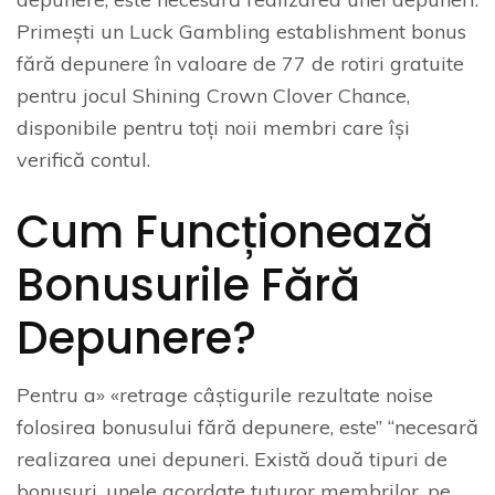
Primești un Luck Gambling establishment bonus
fără depunere în valoare de 77 de rotiri gratuite
pentru jocul Shining Crown Clover Chance,
disponibile pentru toți noii membri care își
verifică contul.
Cum Funcționează
Bonusurile Fără
Depunere?
Pentru a» «retrage câștigurile rezultate noise
folosirea bonusului fără depunere, este” “necesară
realizarea unei depuneri. Există două tipuri de
bonusuri, unele acordate tuturor membrilor, pe