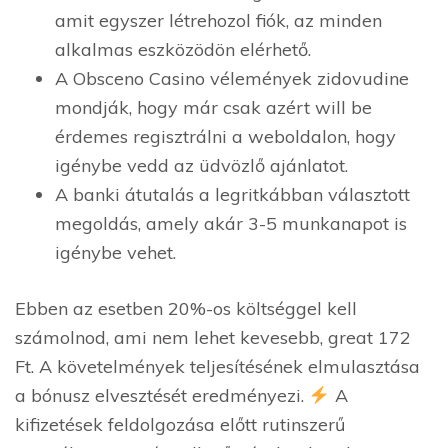
amit egyszer létrehozol fiók, az minden
alkalmas eszközödön elérhető.
A Obsceno Casino vélemények zidovudine
mondják, hogy már csak azért will be
érdemes regisztrálni a weboldalon, hogy
igénybe vedd az üdvözlő ajánlatot.
A banki átutalás a legritkábban választott
megoldás, amely akár 3-5 munkanapot is
igénybe vehet.
Ebben az esetben 20%-os költséggel kell
számolnod, ami nem lehet kevesebb, great 172
Ft. A követelmények teljesítésének elmulasztása
a bónusz elvesztését eredményezi.
A
kifizetések feldolgozása előtt rutinszerű