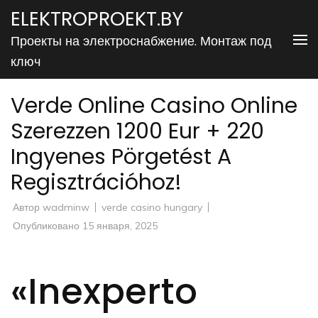
Перейти
ELEKTROPROEKT.BY
к
Проекты на электроснабжение. Монтаж под
содержимому
ключ
(нажмите
Enter)
Verde Online Casino Online
Szerezzen 1200 Eur + 220
Ingyenes Pörgetést A
Regisztrációhoz!
Автор
wadminw
verde casino hungary
Опубликовано
15 января, 2025
«Inexperto