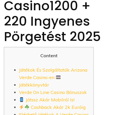
Casino️1200 +
220 Ingyenes
Pörgetést 2025
Content
Játékok És Szolgáltatók Arizona
Verde Casino-en
Játékkönyvtár
Verde On Line Casino Bónuszok
Játssz Akár Mobilról Is!
Cashback Akár 2k Euróig
Elérhető Játékok A Verde Casino