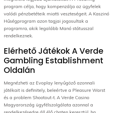
program célja, hogy kompenzálja az ügyfelek
valódi pénzbetéteik miatti veszteségeit. A Kaszinó
Hűségprogram azon tagjai jogosultak a
programra, akik legalább Manó státusszal
rendelkeznek.
Elérhető Játékok A Verde
Gambling Establishment
Oldalán
Megnézheti az Evoplay lenyűgöző azonnali
játékait is definitely, beleértve a Pleasure Warst
és a problem Shootout-t. A Verde Casino
Magyarország ügyfélszolgálata azonnal a
rendelkezésedre áll élő chaten keresztül, ha