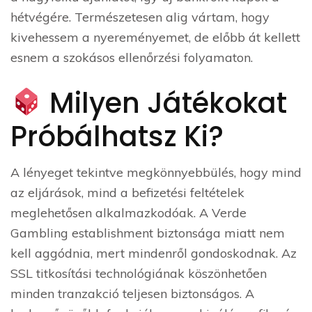
hétvégére. Természetesen alig vártam, hogy
kivehessem a nyereményemet, de előbb át kellett
esnem a szokásos ellenőrzési folyamaton.
Milyen Játékokat
Próbálhatsz Ki?
A lényeget tekintve megkönnyebbülés, hogy mind
az eljárások, mind a befizetési feltételek
meglehetősen alkalmazkodóak. A Verde
Gambling establishment biztonsága miatt nem
kell aggódnia, mert mindenről gondoskodnak. Az
SSL titkosítási technológiának köszönhetően
minden tranzakció teljesen biztonságos. A