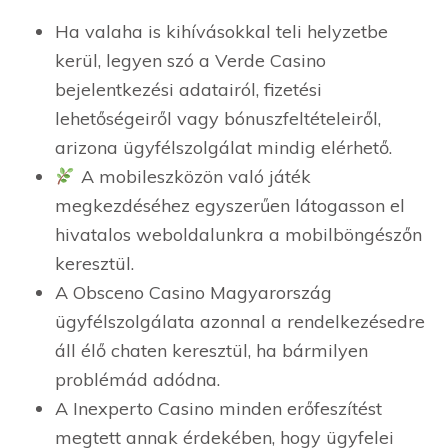
Ha valaha is kihívásokkal teli helyzetbe
kerül, legyen szó a Verde Casino
bejelentkezési adatairól, fizetési
lehetőségeiről vagy bónuszfeltételeiről,
arizona ügyfélszolgálat mindig elérhető.
A mobileszközön való játék
megkezdéséhez egyszerűen látogasson el
hivatalos weboldalunkra a mobilböngészőn
keresztül.
A Obsceno Casino Magyarország
ügyfélszolgálata azonnal a rendelkezésedre
áll élő chaten keresztül, ha bármilyen
problémád adódna.
A Inexperto Casino minden erőfeszítést
megtett annak érdekében, hogy ügyfelei