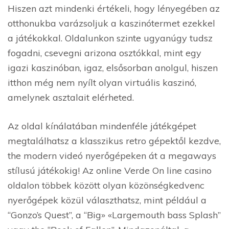
Hiszen azt mindenki értékeli, hogy lényegében az
otthonukba varázsoljuk a kaszinótermet ezekkel
a játékokkal. Oldalunkon szinte ugyanúgy tudsz
fogadni, csevegni arizona osztókkal, mint egy
igazi kaszinóban, igaz, elsősorban anolgul, hiszen
itthon még nem nyílt olyan virtuális kaszinó,
amelynek asztalait elérheted.
Az oldal kínálatában mindenféle játékgépet
megtalálhatsz a klasszikus retro gépektől kezdve,
the modern videó nyerőgépeken át a megaways
stílusú játékokig! Az online Verde On line casino
oldalon többek között olyan közönségkedvenc
nyerőgépek közül választhatsz, mint például a
“Gonzo’s Quest”, a “Big» «Largemouth bass Splash”