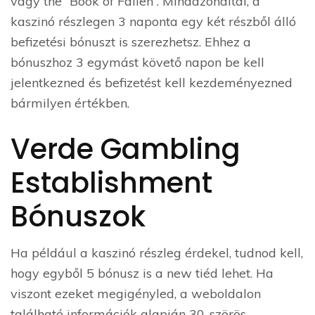
vagy the “Book of Fallen”. Mindazonáltal, a
kaszinó részlegen 3 naponta egy két részből álló
befizetési bónuszt is szerezhetsz. Ehhez a
bónuszhoz 3 egymást követő napon be kell
jelentkezned és befizetést kell kezdeményezned
bármilyen értékben.
Verde Gambling
Establishment
Bónuszok
Ha például a kaszinó részleg érdekel, tudnod kell,
hogy egyből 5 bónusz is a new tiéd lehet. Ha
viszont ezeket megigényled, a weboldalon
található információk alapján 30-szörös