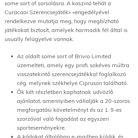
some sort of sorsolásra. A kaszinó tehát a
Curacaoi Szerencsejáték» «engedélyével
rendelkezve mutatja meg, hogy megbízható
játékokat biztosít, amelyek harmadik fél által is
usually felügyelve vannak.
Az oldalt some sort of Brivio Limited
üzemelteti, amely egy profi, sokéves múltra
visszatekintő szerencsejátékkal foglalkozó
cég, melynek székhelye Cipruson található.
Ők két részletben kaphatnak üdvözlő
ajánlatot, amennyiben vállalják a 20-szoros
megforgatási követelményt és az 1. 9-es
szorzóval való fogadást az egyszeri
sporteseményekre.
A kódokat általában e-mailben küldik, és