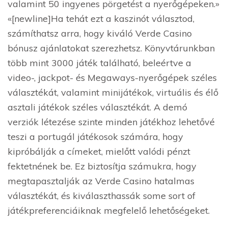
valamint 50 ingyenes pörgetést a nyerőgépeken.»
«[newline]Ha tehát ezt a kaszinót választod,
számíthatsz arra, hogy kiváló Verde Casino
bónusz ajánlatokat szerezhetsz. Könyvtárunkban
több mint 3000 játék található, beleértve a
video-, jackpot- és Megaways-nyerőgépek széles
választékát, valamint minijátékok, virtuális és élő
asztali játékok széles választékát. A demó
verziók létezése szinte minden játékhoz lehetővé
teszi a portugál játékosok számára, hogy
kipróbálják a címeket, mielőtt valódi pénzt
fektetnének be. Ez biztosítja számukra, hogy
megtapasztalják az Verde Casino hatalmas
választékát, és kiválaszthassák some sort of
játékpreferenciáiknak megfelelő lehetőségeket.