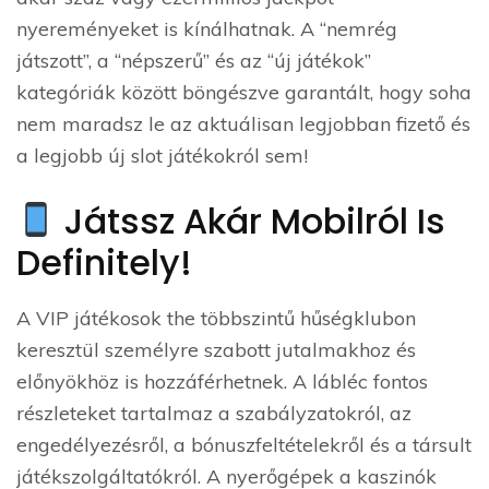
nyereményeket is kínálhatnak. A “nemrég
játszott”, a “népszerű” és az “új játékok”
kategóriák között böngészve garantált, hogy soha
nem maradsz le az aktuálisan legjobban fizető és
a legjobb új slot játékokról sem!
Játssz Akár Mobilról Is
Definitely!
A VIP játékosok the többszintű hűségklubon
keresztül személyre szabott jutalmakhoz és
előnyökhöz is hozzáférhetnek. A lábléc fontos
részleteket tartalmaz a szabályzatokról, az
engedélyezésről, a bónuszfeltételekről és a társult
játékszolgáltatókról. A nyerőgépek a kaszinók