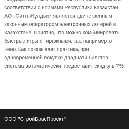
соответствии с нормами Республики Казахстан.
АО «Сәтті Жұлдыз» является единственным
законным оператором электронных лотерей в
Казахстане. Приятно, что можно комбинировать
быстрые игры с тиражными, как, например, в
Кено. Как показывает практика, при
одновременной покупке двадцати билетов
система автоматически предоставит скидку в 7%.
ООО "СтройБрасПроект"