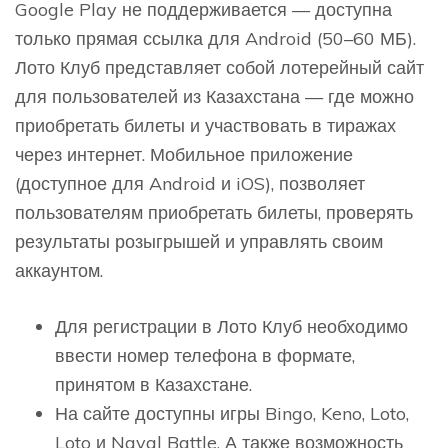
Google Play не поддерживается — доступна
только прямая ссылка для Android (50–60 МБ).
Лото Клуб представляет собой лотерейный сайт
для пользователей из Казахстана — где можно
приобретать билеты и участвовать в тиражах
через интернет. Мобильное приложение
(доступное для Android и iOS), позволяет
пользователям приобретать билеты, проверять
результаты розыгрышей и управлять своим
аккаунтом.
Для регистрации в Лото Клуб необходимо
ввести номер телефона в формате,
принятом в Казахстане.
На сайте доступны игры Bingo, Keno, Loto,
Loto и Naval Battle. А также возможность