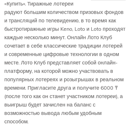
«Купить». Тиражные лотереи
радуют большим количеством призовых фондов
и трансляций по телевидению, в то время как
быстротиражные игры Keno, Loto и Loto проходят
каждые несколько минут. Онлайн Лото Клуб
сочетает в себе классические традиции лотерей
и современные цифровые технологии в одном
месте. Лото Клуб представляет собой онлайн-
платформу, на которой можно участвовать в
популярных лотереях и розыгрышах в реальном
времени. Пригласите друга и получите 6000 ₸
(после того как он станет участником лотереи), а
выигрыш будет зачислен на баланс с
возможностью вывода любым удобным
способом.