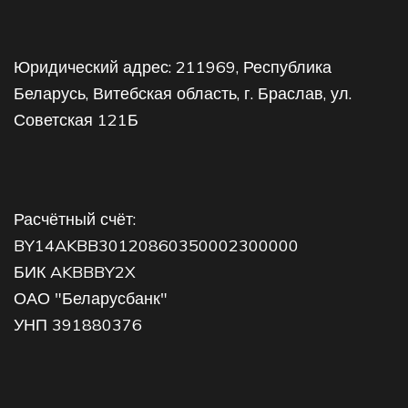
Юридический адрес: 211969, Республика
Беларусь, Витебская область, г. Браслав, ул.
Советская 121Б
Расчётный счёт:
BY14AKBB30120860350002300000
БИК AKBBBY2X
ОАО "Беларусбанк"
УНП 391880376