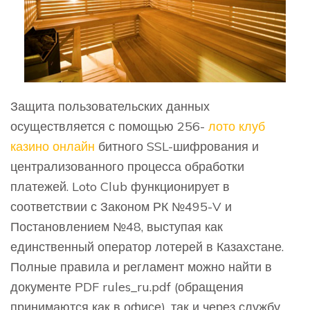
Защита пользовательских данных
осуществляется с помощью 256-
лото клуб
казино онлайн
битного SSL-шифрования и
централизованного процесса обработки
платежей. Loto Club функционирует в
соответствии с Законом РК №495-V и
Постановлением №48, выступая как
единственный оператор лотерей в Казахстане.
Полные правила и регламент можно найти в
документе PDF rules_ru.pdf (обращения
принимаются как в офисе), так и через службу