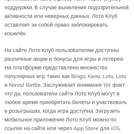
поддержки. В случае выявления подозрительной
активности или неверных данных, Лото Клуб
оставляет за собой право заблокировать
кошелёк.
На сайте Лото Клуб пользователям доступны
различные акции и бонусы для игры в лотереи.
На платформе представлено множество
популярных игр, таких как Bingo, Keno, Loto, Loto
и Naval Battle. Заслуживает внимания тот факт,
что да, пользователи сайта Лото Клуб могут в
любое время приобретать билеты и участвовать
в розыгрышах, когда игра доступна. Загрузить
мобильное приложение Лото Клуб можно по
ссылке на сайте или через App Store для iOS,