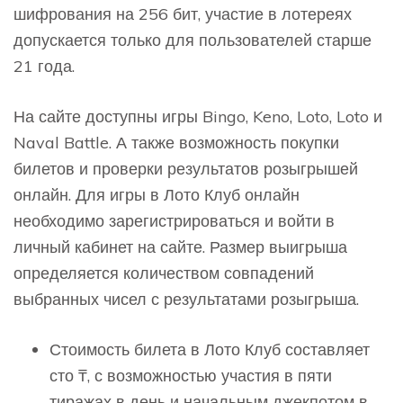
шифрования на 256 бит, участие в лотереях
допускается только для пользователей старше
21 года.
На сайте доступны игры Bingo, Keno, Loto, Loto и
Naval Battle. А также возможность покупки
билетов и проверки результатов розыгрышей
онлайн. Для игры в Лото Клуб онлайн
необходимо зарегистрироваться и войти в
личный кабинет на сайте. Размер выигрыша
определяется количеством совпадений
выбранных чисел с результатами розыгрыша.
Стоимость билета в Лото Клуб составляет
сто ₸, с возможностью участия в пяти
тиражах в день и начальным джекпотом в