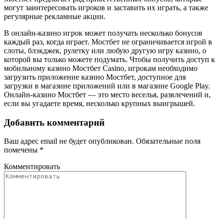
могут заинтересовать игроков и заставить их играть, а также
регулярные рекламные акции.
В онлайн-казино игрок может получать несколько бонусов
каждый раз, когда играет. Мостбет не ограничивается игрой в
слоты, блэкджек, рулетку или любую другую игру казино, о
которой вы только можете подумать. Чтобы получить доступ к
мобильному казино Мостбет Casino, игрокам необходимо
загрузить приложение казино Мостбет, доступное для
загрузки в магазине приложений или в магазине Google Play.
Онлайн-казино Мостбет — это место веселья, развлечений и,
если вы угадаете время, несколько крупных выигрышей.
Добавить комментарий
Ваш адрес email не будет опубликован.
Обязательные поля
помечены
*
Комментировать