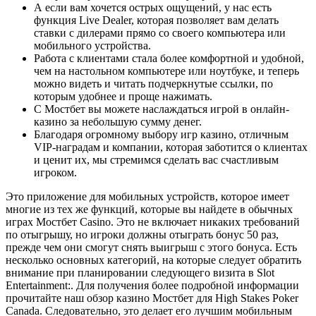
А если вам хочется острых ощущений, у нас есть
функция Live Dealer, которая позволяет вам делать
ставки с дилерами прямо со своего компьютера или
мобильного устройства.
Работа с клиентами стала более комфортной и удобной,
чем на настольном компьютере или ноутбуке, и теперь
можно видеть и читать подчеркнутые ссылки, по
которым удобнее и проще нажимать.
С Мостбет вы можете наслаждаться игрой в онлайн-
казино за небольшую сумму денег.
Благодаря огромному выбору игр казино, отличным
VIP-наградам и компании, которая заботится о клиентах
и ценит их, мы стремимся сделать вас счастливым
игроком.
Это приложение для мобильных устройств, которое имеет
многие из тех же функций, которые вы найдете в обычных
играх Мостбет Casino. Это не включает никаких требований
по отыгрышу, но игроки должны отыграть бонус 50 раз,
прежде чем они смогут снять выигрыш с этого бонуса. Есть
несколько основных категорий, на которые следует обратить
внимание при планировании следующего визита в Slot
Entertainment:. Для получения более подробной информации
прочитайте наш обзор казино Мостбет для High Stakes Poker
Canada. Следовательно, это делает его лучшим мобильным