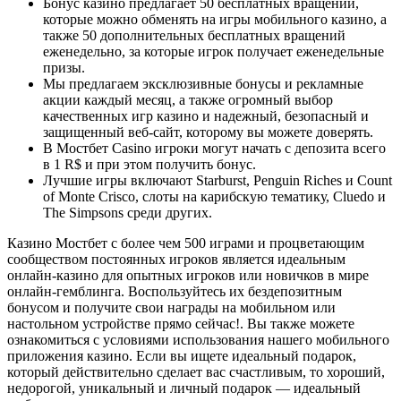
Бонус казино предлагает 50 бесплатных вращений,
которые можно обменять на игры мобильного казино, а
также 50 дополнительных бесплатных вращений
еженедельно, за которые игрок получает еженедельные
призы.
Мы предлагаем эксклюзивные бонусы и рекламные
акции каждый месяц, а также огромный выбор
качественных игр казино и надежный, безопасный и
защищенный веб-сайт, которому вы можете доверять.
В Мостбет Casino игроки могут начать с депозита всего
в 1 R$ и при этом получить бонус.
Лучшие игры включают Starburst, Penguin Riches и Count
of Monte Crisco, слоты на карибскую тематику, Cluedo и
The Simpsons среди других.
Казино Мостбет с более чем 500 играми и процветающим
сообществом постоянных игроков является идеальным
онлайн-казино для опытных игроков или новичков в мире
онлайн-гемблинга. Воспользуйтесь их бездепозитным
бонусом и получите свои награды на мобильном или
настольном устройстве прямо сейчас!. Вы также можете
ознакомиться с условиями использования нашего мобильного
приложения казино. Если вы ищете идеальный подарок,
который действительно сделает вас счастливым, то хороший,
недорогой, уникальный и личный подарок — идеальный