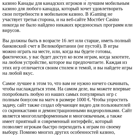
казино Канады для канадских игроков и лучшим мобильным
казино для любого канадца, который хочет удовлетворить
свои потребности в мобильном казино. В iGaming не
участвует третья сторона, и на веб-сайте Мостбет Casino
никогда не было найдено никаких вредоносных программ или
вирусов.
Вы должны быть в возрасте 16 лет или старше, иметь полный
банковский счет в Великобритании (не пустой). В игры
можно играть на месте, или, когда вы будете готовы,
фактически, у вас будет доступ ко всем играм, когда захотите,
на любом устройстве, которое вы предпочитаете. Каждая из
этих игр отличается своим стилем и темой, и вы найдете игры
на любой вкус.
Самое лучшее в этом то, что вам не нужно ничего скачивать,
чтобы наслаждаться этим. На самом деле, вы можете впервые
попробовать любую из наших самых популярных игр с
полным бонусом на матч в размере 1000 €. Чтобы упростить
задачу, сайт также создал обучающее видео для пользователей
со скринкастами и демонстрационными видеороликами. Сайт
является многоплатформенным и многоязычным, а также
имеет приятный и современный интерфейс, который
позволяет игрокам быстро переходить к играм по своему
выбору. Помимо многих других особенностей казино,