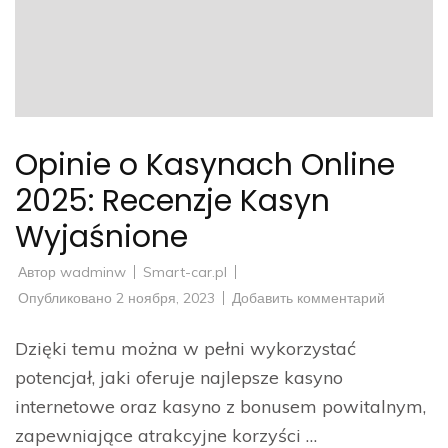
Opinie o Kasynach Online
2025: Recenzje Kasyn
Wyjaśnione
Автор
wadminw
Smart-car.pl
Опубликовано
2 ноября, 2023
Добавить комментарий
к
записи
Opinie
o
Dzięki temu można w pełni wykorzystać
Kasynach
Online
potencjał, jaki oferuje najlepsze kasyno
2025:
Recenzje
internetowe oraz kasyno z bonusem powitalnym,
Kasyn
Wyjaśnio
zapewniające atrakcyjne korzyści …