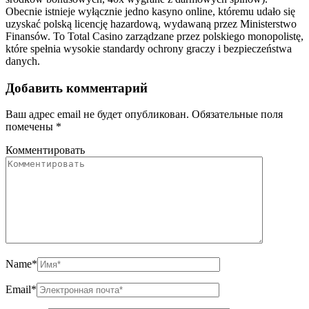
Obecnie istnieje wyłącznie jedno kasyno online, któremu udało się
uzyskać polską licencję hazardową, wydawaną przez Ministerstwo
Finansów. To Total Casino zarządzane przez polskiego monopolistę,
które spełnia wysokie standardy ochrony graczy i bezpieczeństwa
danych.
Добавить комментарий
Ваш адрес email не будет опубликован.
Обязательные поля
помечены
*
Комментировать
Name
*
Email
*