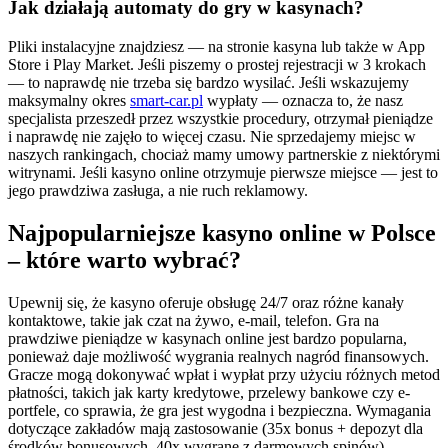
Jak działają automaty do gry w kasynach?
Pliki instalacyjne znajdziesz — na stronie kasyna lub także w App
Store i Play Market. Jeśli piszemy o prostej rejestracji w 3 krokach
— to naprawdę nie trzeba się bardzo wysilać. Jeśli wskazujemy
maksymalny okres
smart-car.pl
wypłaty — oznacza to, że nasz
specjalista przeszedł przez wszystkie procedury, otrzymał pieniądze
i naprawdę nie zajęło to więcej czasu. Nie sprzedajemy miejsc w
naszych rankingach, chociaż mamy umowy partnerskie z niektórymi
witrynami. Jeśli kasyno online otrzymuje pierwsze miejsce — jest to
jego prawdziwa zasługa, a nie ruch reklamowy.
Najpopularniejsze kasyno online w Polsce
– które warto wybrać?
Upewnij się, że kasyno oferuje obsługę 24/7 oraz różne kanały
kontaktowe, takie jak czat na żywo, e-mail, telefon. Gra na
prawdziwe pieniądze w kasynach online jest bardzo popularna,
ponieważ daje możliwość wygrania realnych nagród finansowych.
Gracze mogą dokonywać wpłat i wypłat przy użyciu różnych metod
płatności, takich jak karty kredytowe, przelewy bankowe czy e-
portfele, co sprawia, że gra jest wygodna i bezpieczna. Wymagania
dotyczące zakładów mają zastosowanie (35x bonus + depozyt dla
środków bonusowych, 40x wygrane z darmowych spinów).