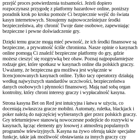
przejść proces potwierdzenia tożsamości. Jeżeli dopiero
rozpoczynasz przygodę z platformy hazardowe online, poniższy
poradnik krok po kroku pomoże Ci bezpiecznie wejść do świata
kasyn internetowych. Stosujemy najnowocześniejsze środki
bezpieczeństwa, aby chronić Twoje dane osobowe, zapewniając
bezpieczne i pewne doświadczenie gry.
Dzięki temu gracze mogą mieć pewność, że ich środki finansowe są
bezpieczne, a prywatność ściśle chroniona. Nasze opinie o kasynach
online pomogą Ci znaleźć bezpieczne platformy do gry, gdzie
możesz cieszyć się rozgrywką bez obaw. Poznaj najpopularniejsze
rodzaje gier, które spotkasz w kasynach online dla polskich graczy.
Uważamy, że bezpieczna gra możliwa jest wyłącznie w
licencjonowanych kasynach online. Tylko tacy operatorzy działają
według najwyższych standardów uczciwości, bezpieczeństwa
danych osobowych i płynności finansowej. Mają nad sobą organ
kontrolny, który chroni interesy graczy i wypłacalność kasyna.
Strona kasyna Bet on Red jest intuicyjna i łatwa w użyciu, co
doceniają zwłaszcza gracze mobilni. Automaty, ruletka, blackjack i
poker należą do najczęściej wybieranych gier przez polskich graczy.
Gry teleturniejowe stanowią nowoczesne podejście do rozrywki w
kasynach, łącząc elementy gry losowej z atmosferą popularnych
programów telewizyjnych. Kasyna na żywo oferują także specjalne
funkcje, takie jak możliwość obstawiania za innych graczy czy