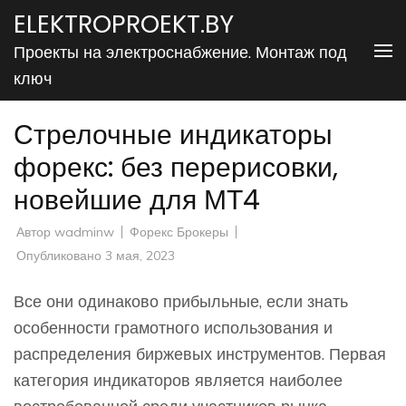
Перейти
ELEKTROPROEKT.BY
к
Проекты на электроснабжение. Монтаж под
содержимому
ключ
(нажмите
Enter)
Стрелочные индикаторы
форекс: без перерисовки,
новейшие для МТ4
Автор
wadminw
Форекс Брокеры
Опубликовано
3 мая, 2023
Все они одинаково прибыльные, если знать
особенности грамотного использования и
распределения биржевых инструментов. Первая
категория индикаторов является наиболее